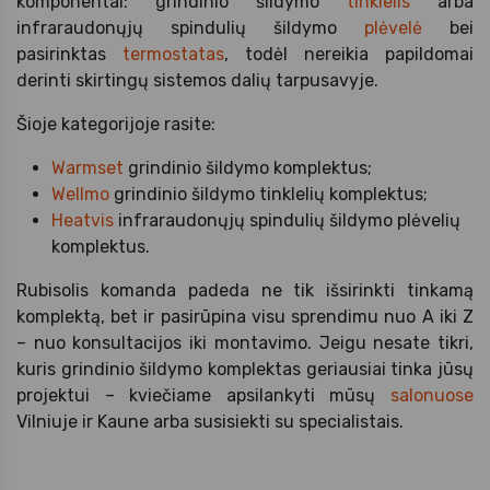
komponentai: grindinio šildymo
tinklelis
arba
infraraudonųjų spindulių šildymo
plėvelė
bei
pasirinktas
termostatas
, todėl nereikia papildomai
derinti skirtingų sistemos dalių tarpusavyje.
Šioje kategorijoje rasite:
Warmset
grindinio šildymo komplektus;
Wellmo
grindinio šildymo tinklelių komplektus;
Heatvis
infraraudonųjų spindulių šildymo plėvelių
komplektus.
Rubisolis komanda padeda ne tik išsirinkti tinkamą
komplektą, bet ir pasirūpina visu sprendimu nuo A iki Z
– nuo konsultacijos iki montavimo. Jeigu nesate tikri,
kuris grindinio šildymo komplektas geriausiai tinka jūsų
projektui – kviečiame apsilankyti mūsų
salonuose
Vilniuje ir Kaune arba susisiekti su specialistais.