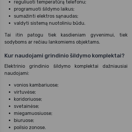
reguliuoti temperatūrą telefonu;
programuoti šildymo laikus;
sumažinti elektros sąnaudas;
valdyti sistemą nuotoliniu būdu.
Tai itin patogu tiek kasdieniam gyvenimui, tiek
sodyboms ar rečiau lankomiems objektams.
Kur naudojami grindinio šildymo komplektai?
Elektrinio grindinio šildymo komplektai dažniausiai
naudojami:
vonios kambariuose;
virtuvėse;
koridoriuose;
svetainėse;
miegamuosiuose;
biuruose;
poilsio zonose.