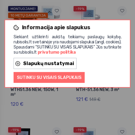
MONTUOJAME!
-19%
10 METŲ GARANTIJA
Informacija apie slapukus
Siekiant užtikrinti aukštą teikiamų paslaugų kokybę,
rubisolis.lt svetainėje yra naudojami slapukai (angl. cookies).
Spausdami “SUTINKU SU VISAIS SLAPUKAIS” Jūs sutinkate
su rubisolis.lt
privatumo politika
Warmset
Wellmo
Slapukų nustatymai
Grindinio šildymo
Grindinio šildymo
tinklelis Warmset
tinklelis Wellmo MAT,
BLACK, 150W +
150 W +
SUTINKU SU VISAIS SLAPUKAIS
programuojamas
programuojamas
termostatas Feelspot
termostatas Feelspot
WTH51.36 NEW, 150W, 1
WTH-51.36 NEW, 3 m²
m²
121 €
149 €
120 €
-19%
-19%