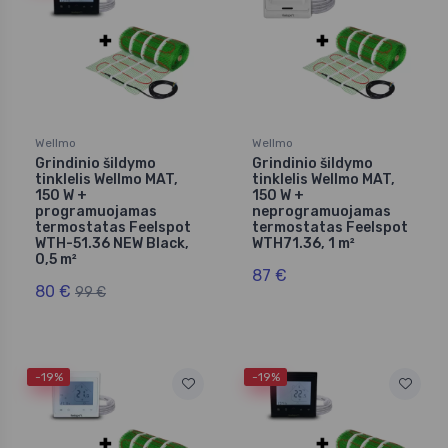
Wellmo
Wellmo
Grindinio šildymo
Grindinio šildymo
tinklelis Wellmo MAT,
tinklelis Wellmo MAT,
150 W +
150 W +
programuojamas
neprogramuojamas
termostatas Feelspot
termostatas Feelspot
WTH-51.36 NEW Black,
WTH71.36, 1 m²
0,5 m²
87 €
80 €
99 €
-19%
-19%