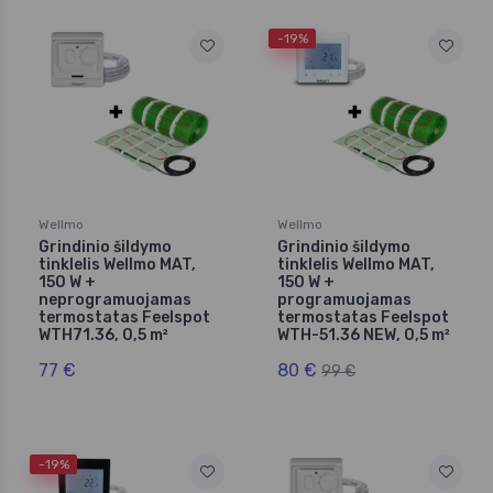
-19%
Wellmo
Wellmo
Grindinio šildymo
Grindinio šildymo
tinklelis Wellmo MAT,
tinklelis Wellmo MAT,
150 W +
150 W +
neprogramuojamas
programuojamas
termostatas Feelspot
termostatas Feelspot
WTH71.36, 0,5 m²
WTH-51.36 NEW, 0,5 m²
77 €
80 €
99 €
-19%