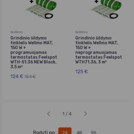
Wellmo
Wellmo
Grindinio šildymo
Grindinio šildymo
tinklelis Wellmo MAT,
tinklelis Wellmo MAT,
150 W +
150 W +
programuojamas
neprogramuojamas
termostatas Feelspot
termostatas Feelspot
WTH-51.36 NEW Black,
WTH71.36, 3 m²
3,5 m²
125 €
124 €
154 €
1 / 4
Rodyti po:
24
48
96