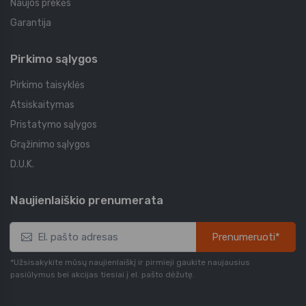
Naujos prekės
Garantija
Pirkimo sąlygos
Pirkimo taisyklės
Atsiskaitymas
Pristatymo sąlygos
Grąžinimo sąlygos
D.U.K.
Naujienlaiškio prenumerata
Prenumeruoti*
*Užsisakykite mūsų naujienlaiškį ir pirmieji gaukite naujausius
pasiūlymus bei akcijas tiesiai į el. pašto dėžutę.