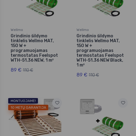
Wellmo
Wellmo
Grindinio šildymo
Grindinio šildymo
tinklelis Wellmo MAT,
tinklelis Wellmo MAT,
150 W +
150 W +
programuojamas
programuojamas
termostatas Feelspot
termostatas Feelspot
WTH-51.36 NEW, 1 m²
WTH-51.36 NEW Black,
1 m²
89 €
110 €
89 €
110 €
MONTUOJAME!
10 METŲ GARANTIJA