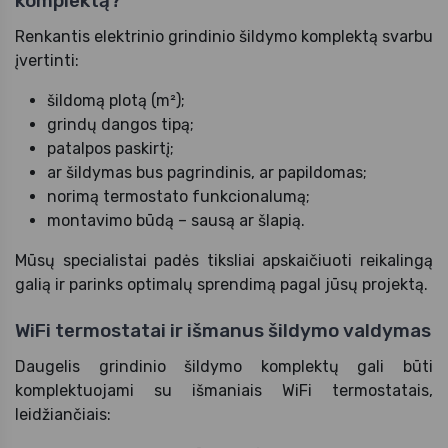
komplektą?
Renkantis elektrinio grindinio šildymo komplektą svarbu
įvertinti:
šildomą plotą (m²);
grindų dangos tipą;
patalpos paskirtį;
ar šildymas bus pagrindinis, ar papildomas;
norimą termostato funkcionalumą;
montavimo būdą – sausą ar šlapią.
Mūsų specialistai padės tiksliai apskaičiuoti reikalingą
galią ir parinks optimalų sprendimą pagal jūsų projektą.
WiFi termostatai ir išmanus šildymo valdymas
Daugelis grindinio šildymo komplektų gali būti
komplektuojami su išmaniais WiFi termostatais,
leidžiančiais: