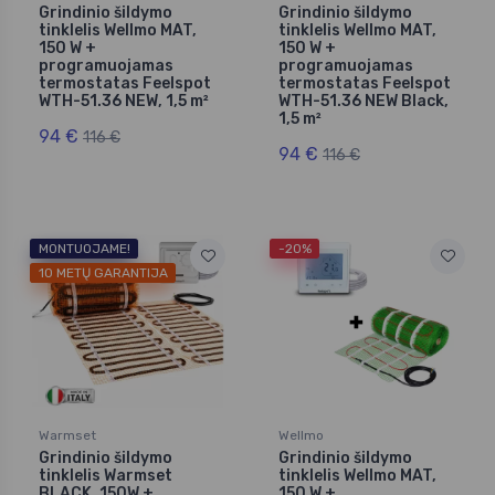
Grindinio šildymo
Grindinio šildymo
tinklelis Wellmo MAT,
tinklelis Wellmo MAT,
150 W +
150 W +
programuojamas
programuojamas
termostatas Feelspot
termostatas Feelspot
WTH-51.36 NEW, 1,5 m²
WTH-51.36 NEW Black,
1,5 m²
94 €
116 €
94 €
116 €
MONTUOJAME!
-20%
10 METŲ GARANTIJA
Warmset
Wellmo
Grindinio šildymo
Grindinio šildymo
tinklelis Warmset
tinklelis Wellmo MAT,
BLACK, 150W +
150 W +