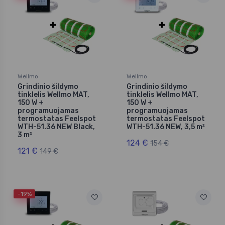
Wellmo
Wellmo
Grindinio šildymo
Grindinio šildymo
tinklelis Wellmo MAT,
tinklelis Wellmo MAT,
150 W +
150 W +
programuojamas
programuojamas
termostatas Feelspot
termostatas Feelspot
WTH-51.36 NEW Black,
WTH-51.36 NEW, 3,5 m²
3 m²
124 €
154 €
121 €
149 €
-19%