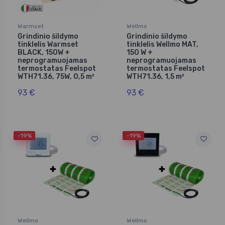
Warmset
Wellmo
Grindinio šildymo
Grindinio šildymo
tinklelis Warmset
tinklelis Wellmo MAT,
BLACK, 150W +
150 W +
neprogramuojamas
neprogramuojamas
termostatas Feelspot
termostatas Feelspot
WTH71.36, 75W, 0,5 m²
WTH71.36, 1,5 m²
93 €
93 €
-19%
-19%
Wellmo
Wellmo