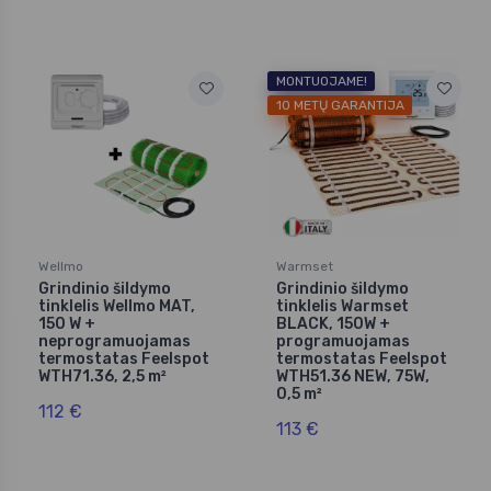
MONTUOJAME!
10 METŲ GARANTIJA
Wellmo
Warmset
Grindinio šildymo
Grindinio šildymo
tinklelis Wellmo MAT,
tinklelis Warmset
150 W +
BLACK, 150W +
neprogramuojamas
programuojamas
termostatas Feelspot
termostatas Feelspot
WTH71.36, 2,5 m²
WTH51.36 NEW, 75W,
0,5 m²
112 €
113 €