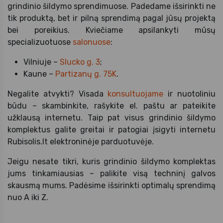
grindinio šildymo sprendimuose. Padedame išsirinkti ne
tik produktą, bet ir pilną sprendimą pagal jūsų projektą
bei poreikius. Kviečiame apsilankyti mūsų
specializuotuose
salonuose
:
Vilniuje –
Slucko g. 3
;
Kaune –
Partizanų g. 75K
.
Negalite atvykti? Visada
konsultuojame
ir nuotoliniu
būdu – skambinkite, rašykite el. paštu ar pateikite
užklausą internetu. Taip pat visus grindinio šildymo
komplektus galite greitai ir patogiai įsigyti internetu
Rubisolis.lt elektroninėje parduotuvėje.
Jeigu nesate tikri, kuris grindinio šildymo komplektas
jums tinkamiausias – palikite visą techninį galvos
skausmą mums. Padėsime išsirinkti optimalų sprendimą
nuo A iki Z.