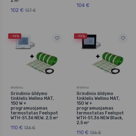
2 m²
104 €
102 €
127 €
-19%
-19%
Wellmo
Wellmo
Grindinio šildymo
Grindinio šildymo
tinklelis Wellmo MAT,
tinklelis Wellmo MAT,
150 W +
150 W +
programuojamas
programuojamas
termostatas Feelspot
termostatas Feelspot
WTH-51.36 NEW, 2,5 m²
WTH-51.36 NEW Black,
2,5 m²
110 €
136 €
110 €
136 €