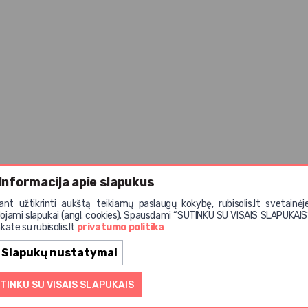
Informacija apie slapukus
iant užtikrinti aukštą teikiamų paslaugų kokybę, rubisolis.lt svetainėj
ojami slapukai (angl. cookies). Spausdami “SUTINKU SU VISAIS SLAPUKAIS
kate su rubisolis.lt
privatumo politika
Slapukų nustatymai
TINKU SU VISAIS SLAPUKAIS