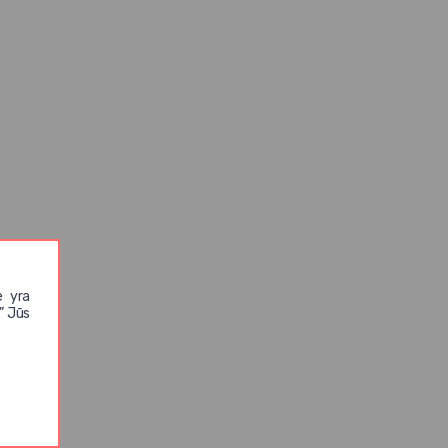
e yra
” Jūs