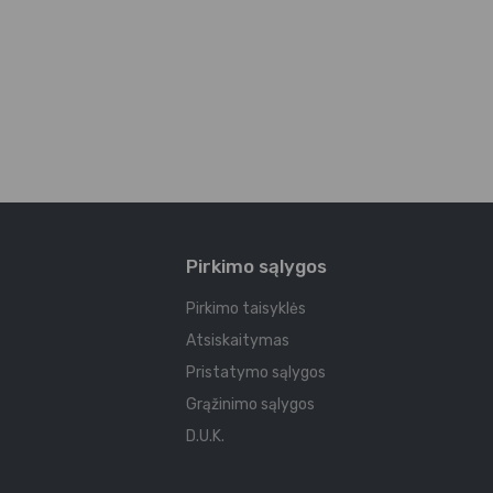
Pirkimo sąlygos
Pirkimo taisyklės
Atsiskaitymas
Pristatymo sąlygos
Grąžinimo sąlygos
D.U.K.