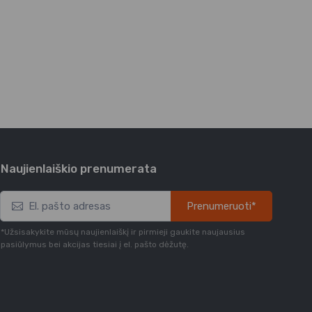
Naujienlaiškio prenumerata
Prenumeruoti*
*Užsisakykite mūsų naujienlaiškį ir pirmieji gaukite naujausius
pasiūlymus bei akcijas tiesiai į el. pašto dėžutę.