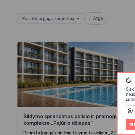
← Atgal
Pasirinkite pagal sprendimą
Siek
naud
sutin
Šildymo sprendimas poilsio ir pramogų
komplekse „Pajūrio džiazas“
SU
Parinkta įranga: grindinio šildymo tinkleliai ir „22.16