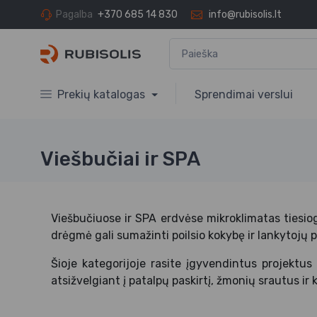
Pagalba
+370 685 14 830
info@rubisolis.lt
Prekių katalogas
Sprendimai verslui
Viešbučiai ir SPA
Viešbučiuose ir SPA erdvėse mikroklimatas tiesio
drėgmė gali sumažinti poilsio kokybę ir lankytojų 
Šioje kategorijoje rasite įgyvendintus projektus
atsižvelgiant į patalpų paskirtį, žmonių srautus ir