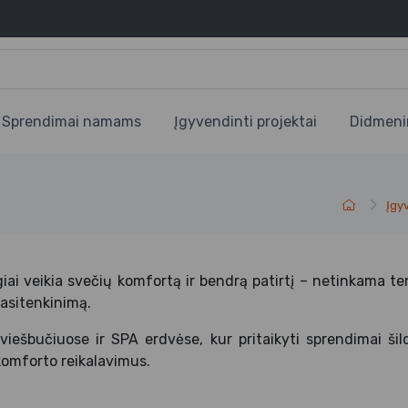
Sprendimai namams
Įgyvendinti projektai
Didmeni
Įgy
giai veikia svečių komfortą ir bendrą patirtį – netinkama t
pasitenkinimą.
 viešbučiuose ir SPA erdvėse, kur pritaikyti sprendimai šil
 komforto reikalavimus.