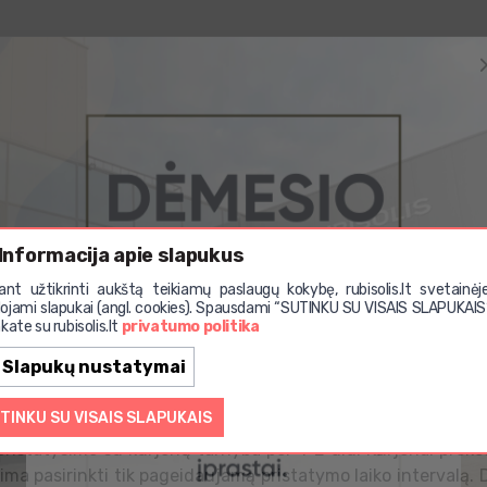
Informacija apie slapukus
iant užtikrinti aukštą teikiamų paslaugų kokybę, rubisolis.lt svetainėj
ojami slapukai (angl. cookies). Spausdami “SUTINKU SU VISAIS SLAPUKAIS
kate su rubisolis.lt
privatumo politika
Slapukų nustatymai
TINKU SU VISAIS SLAPUKAIS
ristatysime su kurjerių tarnyba per 1-2 d.d. Kurjeriai prek
lima pasirinkti tik pageidaujamą pristatymo laiko intervalą.