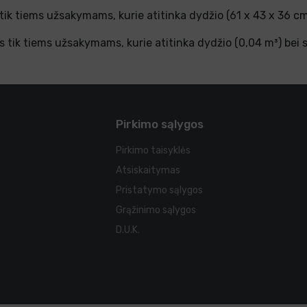
k tiems užsakymams, kurie atitinka dydžio (61 x 43 x 36 cm) 
tik tiems užsakymams, kurie atitinka dydžio (0,04 m³) bei svo
Pirkimo sąlygos
Pirkimo taisyklės
Atsiskaitymas
Pristatymo sąlygos
Grąžinimo sąlygos
D.U.K.