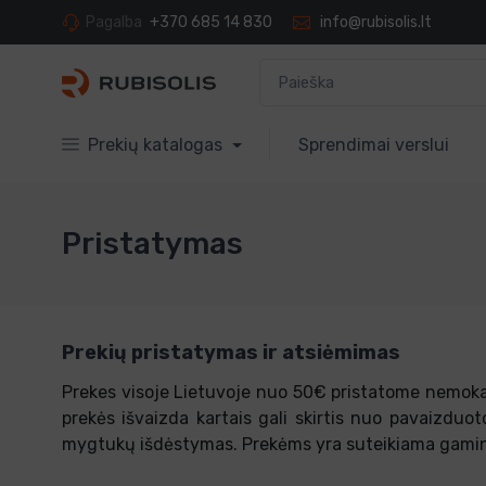
Pagalba
+370 685 14 830
info@rubisolis.lt
Prekių katalogas
Sprendimai verslui
Pristatymas
Prekių pristatymas ir atsiėmimas
Prekes visoje Lietuvoje nuo 50€ pristatome nemokam
prekės išvaizda kartais gali skirtis nuo pavaizduoto
mygtukų išdėstymas. Prekėms yra suteikiama gamin