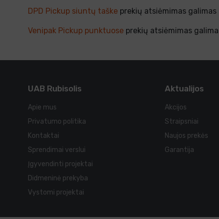
DPD Pickup siuntų taške
prekių atsiėmimas galimas ti
Venipak Pickup punktuose
prekių atsiėmimas galimas 
UAB Rubisolis
Aktualijos
Apie mus
Akcijos
Privatumo politika
Straipsniai
Kontaktai
Naujos prekės
Sprendimai verslui
Garantija
Įgyvendinti projektai
Didmeninė prekyba
Vystomi projektai