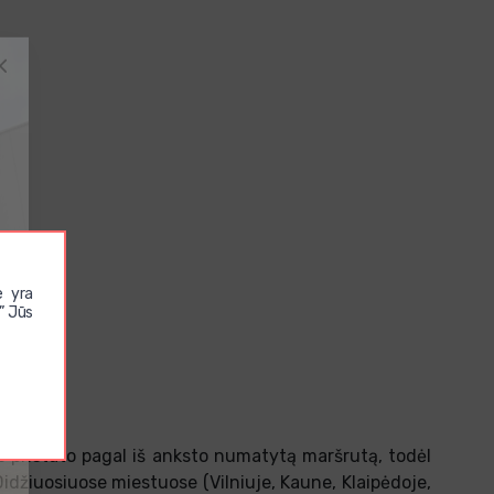
e yra
” Jūs
es pristato pagal iš anksto numatytą maršrutą, todėl
 Didžiuosiuose miestuose (Vilniuje, Kaune, Klaipėdoje,