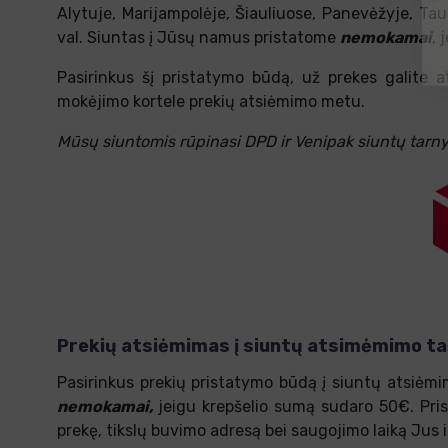
Alytuje, Marijampolėje, Šiauliuose, Panevėžyje, Tau
val. Siuntas į Jūsų namus pristatome
nemokamai
, 
Pasirinkus šį pristatymo būdą, už prekes galite a
mokėjimo kortele prekių atsiėmimo metu.
Mūsų siuntomis rūpinasi DPD ir Venipak siuntų tarn
Prekių atsiėmimas į siuntų atsimėmimo t
Pasirinkus prekių pristatymo būdą į siuntų atsiėm
nemokamai,
jeigu krepšelio sumą sudaro 50€. Pri
prekę, tikslų buvimo adresą bei saugojimo laiką Jus