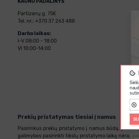
KAUNO PADALINYS
Partizanų g. 75K
Tel. nr.: +370 37 263 488
Darbo laikas:
I-V 08:00 - 18:00
VI 10:00-14:00
Siek
naud
sutin
Prekių pristatymas tiesiai į namus
SU
Pasirinkus prekių pristatymo į namus būdą, prekes p
galimybės pasirinkti tikslų pristatymo laiką nėra, ga