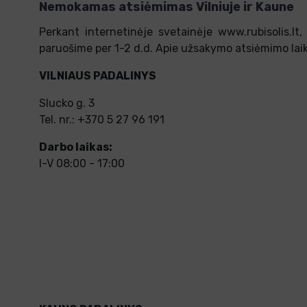
Nemokamas atsiėmimas Vilniuje ir Kaune
Perkant internetinėje svetainėje www.rubisolis.lt
paruošime per 1-2 d.d. Apie užsakymo atsiėmimo lai
VILNIAUS PADALINYS
Slucko g. 3
Tel. nr.: +370 5 27 96 191
Darbo laikas:
I-V 08:00 - 17:00