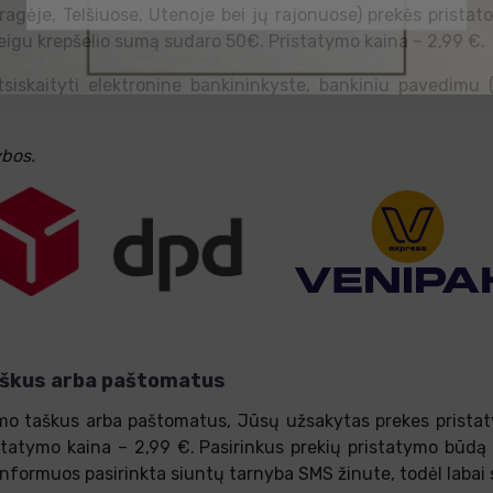
ragėje, Telšiuose, Utenoje bei jų rajonuose) prekės prista
jeigu krepšelio sumą sudaro 50€. Pristatymo kaina – 2,99 €.
tsiskaityti elektronine bankininkyste, bankiniu pavedimu
ybos.
aškus arba paštomatus
imo taškus arba paštomatus, Jūsų užsakytas prekes pristat
statymo kaina – 2,99 €.
Pasirinkus prekių pristatymo būdą 
 informuos pasirinkta siuntų tarnyba SMS žinute, todėl labai