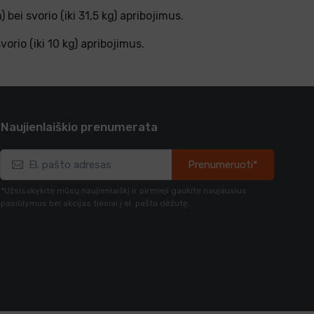
bei svorio (iki 31,5 kg) apribojimus.
rio (iki 10 kg) apribojimus.
Naujienlaiškio prenumerata
Prenumeruoti*
*Užsisakykite mūsų naujienlaiškį ir pirmieji gaukite naujausius
pasiūlymus bei akcijas tiesiai į el. pašto dėžutę.