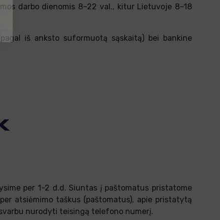
tomos darbo dienomis 8–22 val., kitur Lietuvoje 8–18
 (pagal iš anksto suformuotą sąskaitą) bei bankine
ysime per 1-2 d.d. Siuntas į paštomatus pristatome
per atsiėmimo taškus (paštomatus), apie pristatytą
 svarbu nurodyti teisingą telefono numerį.