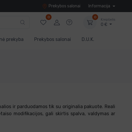
Prekybos salonai
Informacija
0
0
Krepšelis
0 €
nė prekyba
Prekybos salonai
D.U.K.
ios ir parduodamos tik su originalia pakuote. Reali
taiso modifikacijos, gali skirtis spalva, valdymas ar