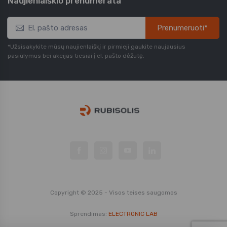
Naujienlaiškio prenumerata
Prenumeruoti*
*Užsisakykite mūsų naujienlaiškį ir pirmieji gaukite naujausius
pasiūlymus bei akcijas tiesiai į el. pašto dėžutę.
Copyright © 2025 - Visos teises saugomos
Sprendimas:
ELECTRONIC LAB