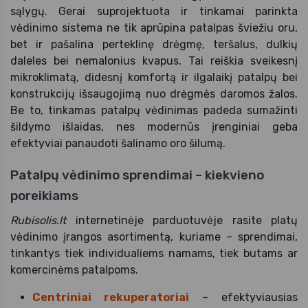
sąlygų. Gerai suprojektuota ir tinkamai parinkta
vėdinimo sistema ne tik aprūpina patalpas šviežiu oru,
bet ir pašalina perteklinę drėgmę, teršalus, dulkių
daleles bei nemalonius kvapus. Tai reiškia sveikesnį
mikroklimatą, didesnį komfortą ir ilgalaikį patalpų bei
konstrukcijų išsaugojimą nuo drėgmės daromos žalos.
Be to, tinkamas patalpų vėdinimas padeda sumažinti
šildymo išlaidas, nes modernūs įrenginiai geba
efektyviai panaudoti šalinamo oro šilumą.
Patalpų vėdinimo sprendimai – kiekvieno
poreikiams
Rubisolis.lt
internetinėje parduotuvėje rasite platų
vėdinimo įrangos asortimentą, kuriame – sprendimai,
tinkantys tiek individualiems namams, tiek butams ar
komercinėms patalpoms.
Centriniai rekuperatoriai
– efektyviausias