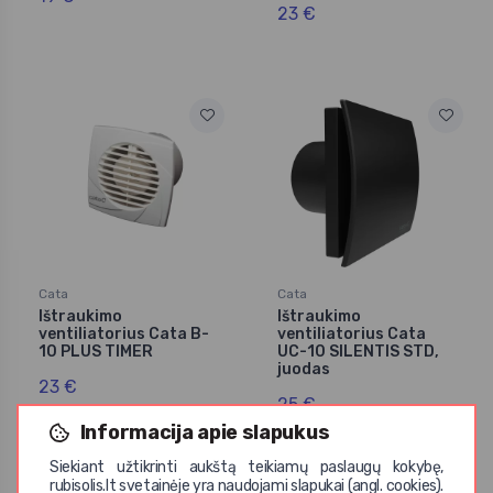
23 €
Cata
Cata
Ištraukimo
Ištraukimo
ventiliatorius Cata B-
ventiliatorius Cata
10 PLUS TIMER
UC-10 SILENTIS STD,
juodas
23 €
25 €
Informacija apie slapukus
Siekiant užtikrinti aukštą teikiamų paslaugų kokybę,
rubisolis.lt svetainėje yra naudojami slapukai (angl. cookies).