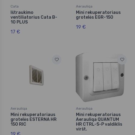
Cata
Aerauliqa
Ištraukimo
Mini rekuperatoriaus
ventiliatorius Cata B-
grotelės EGR-150
10 PLUS
19 €
17 €
Aerauliqa
Aerauliqa
Mini rekuperatoriaus
Mini rekuperatoriaus
grotelės ESTERNA HR
Aerauliqa QUANTUM
150 RIC
HR CTRL-S-P valdiklis
viršt.
19 €