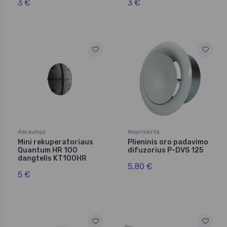
3 €
3 €
Aerauliqa
Nepriskirta
Mini rekuperatoriaus
Plieninis oro padavimo
Quantum HR 100
difuzorius P-DVS 125
dangtelis KT100HR
5,80 €
5 €