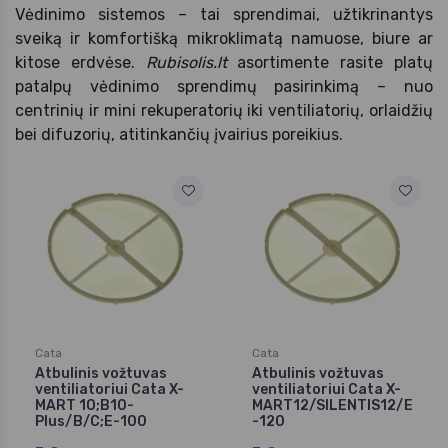
Vėdinimo sistemos – tai sprendimai, užtikrinantys
sveiką ir komfortišką mikroklimatą namuose, biure ar
kitose erdvėse.
Rubisolis.lt
asortimente rasite platų
patalpų vėdinimo sprendimų pasirinkimą – nuo
centrinių ir mini rekuperatorių iki ventiliatorių, orlaidžių
bei difuzorių, atitinkančių įvairius poreikius.
Cata
Cata
Atbulinis vožtuvas
Atbulinis vožtuvas
ventiliatoriui Cata X-
ventiliatoriui Cata X-
MART 10;B10-
MART12/SILENTIS12/E
Plus/B/C;E-100
-120