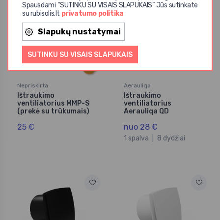
Prekė su trūkumais
Spausdami “SUTINKU SU VISAIS SLAPUKAIS” Jūs sutinkate
su rubisolis.lt
privatumo politika
Slapukų nustatymai
SUTINKU SU VISAIS SLAPUKAIS
Nepriskirta
Aerauliqa
Ištraukimo
Ištraukimo
ventiliatorius MMP-S
ventiliatorius
(prekė su trūkumais)
Aerauliqa QD
25 €
nuo 28 €
1 spalva
|
8 dydžiai