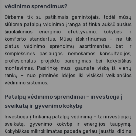
vėdinimo sprendimus?
Dirbame tik su patikimais gamintojais, todėl mūsų
siūloma patalpų vėdinimo įranga atitinka aukščiausius
šiuolaikinius energinio efektyvumo, kokybės ir
komforto standartus. Mūsų išskirtinumas – ne tik
platus vėdinimo sprendimų asortimentas, bet ir
kompleksinės paslaugos: nemokamos konsultacijos,
profesionalus projekto parengimas bei kokybiškas
montavimas. Pasirinkę mus, gaunate viską iš vienų
rankų – nuo pirminės idėjos iki visiškai veikiančios
vėdinimo sistemos.
Patalpų vėdinimo sprendimai – investicija į
sveikatą ir gyvenimo kokybę
Investicija į tinkamą patalpų vėdinimą – tai investicija į
sveikatą, gyvenimo kokybę ir energijos taupymą.
Kokybiškas mikroklimatas padeda geriau jaustis, didina