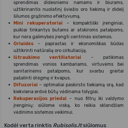
sprendimas didesniems namams ir biurams,
užtikrinantis nuolatinį šviežio oro tiekimą ir didelį
šilumos grąžinimo efektyvumą.
Mini rekuperatoriai
– kompaktiški įrenginiai,
puikiai tinkantys butams ar atskiroms patalpoms,
kur nėra galimybės įrengti centrinės sistemos.
Orlaidės
– paprastas ir ekonomiškas būdas
užtikrinti natūralią oro cirkuliaciją.
Ištraukimo ventiliatoriai
– patikimas
sprendimas vonios kambariams, virtuvėms bei
sanitarinėms patalpoms, kur svarbu greitai
pašalinti drėgmę ir kvapus.
Difuzoriai
– optimaliai paskirsto tiekiamą orą, kad
kiekviena erdvė būtų vėdinama tolygiai.
Rekuperacijos priedai
– nuo filtrų iki valdymo
įrenginių: siūlome viską, ko reikia sklandžiam
vėdinimo sistemos veikimui.
Kodėl verta rinktis
Rubisolis.lt
siūlomus