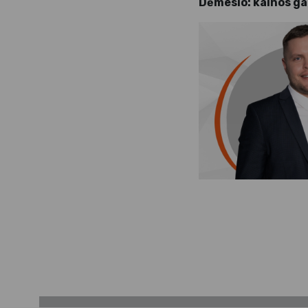
Dėmesio: kainos gal