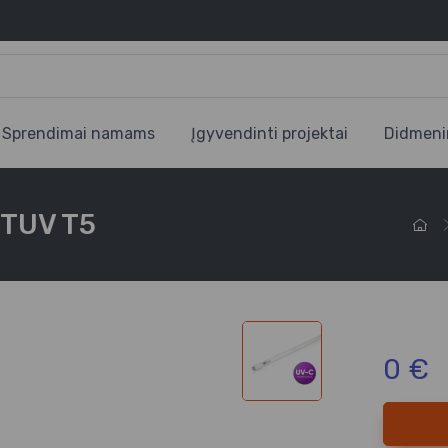
Sprendimai namams
Įgyvendinti projektai
Didmeni
 TUV T5
0 €