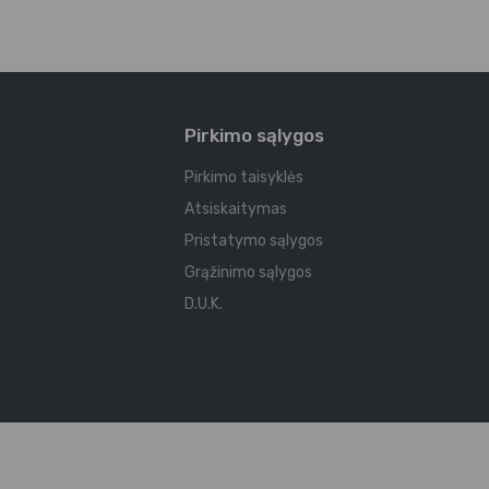
Pirkimo sąlygos
Pirkimo taisyklės
Atsiskaitymas
Pristatymo sąlygos
Grąžinimo sąlygos
D.U.K.