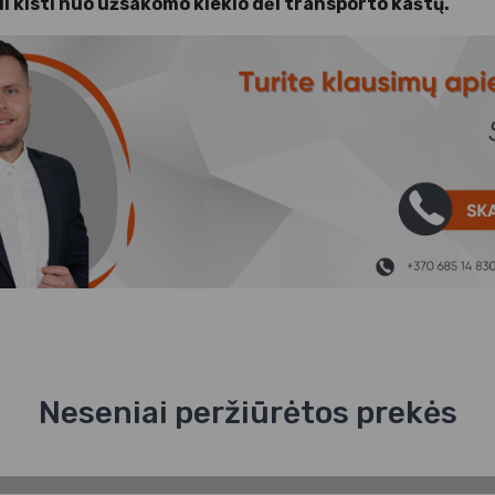
i kisti nuo užsakomo kiekio dėl transporto kaštų.
Neseniai peržiūrėtos prekės