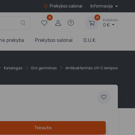
Prekybos salonai
Informacija
0
0
Krepšelis
0 €
nė prekyba
Prekybos salonai
D.U.K.
Katalogas
Oro gerinimas
Antibakterinės UV-C lempos
Teirautis