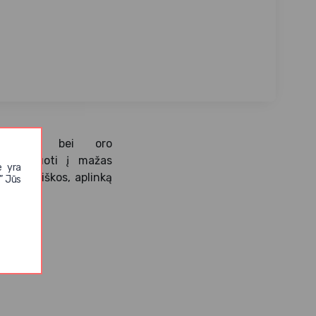
andens bei oro
ma montuoti į mažas
e yra
kompaktiškos, aplinką
” Jūs
angas;