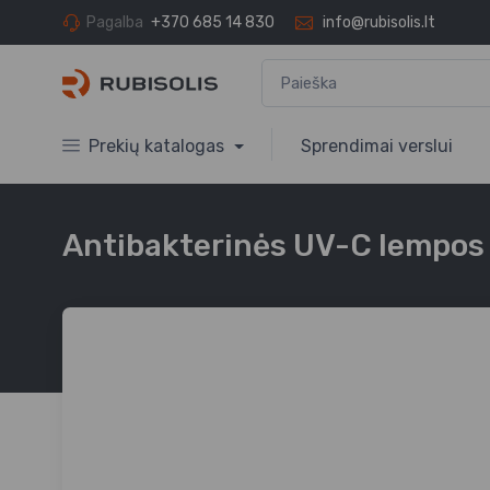
Pagalba
+370 685 14 830
info@rubisolis.lt
Prekių katalogas
Sprendimai verslui
Antibakterinės UV-C lempos