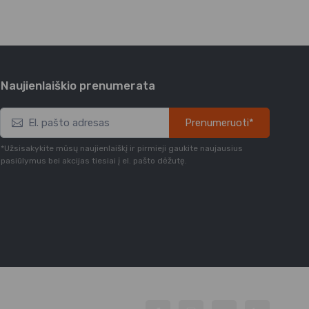
Naujienlaiškio prenumerata
Prenumeruoti*
*Užsisakykite mūsų naujienlaiškį ir pirmieji gaukite naujausius
pasiūlymus bei akcijas tiesiai į el. pašto dėžutę.