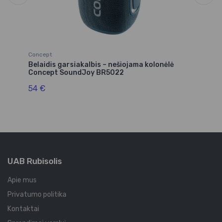
Concept
Co
5
Belaidis garsiakalbis – nešiojama kolonėlė
Be
Concept SoundJoy BR5022
Co
54 €
9
UAB Rubisolis
Apie mus
Privatumo politika
Kontaktai