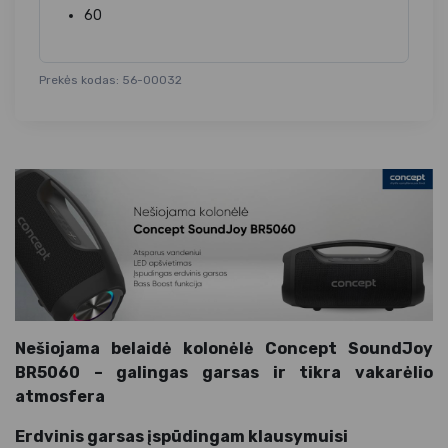
60
Prekės kodas: 56-00032
Nešiojama belaidė kolonėlė Concept SoundJoy
BR5060 – galingas garsas ir tikra vakarėlio
atmosfera
Erdvinis garsas įspūdingam klausymuisi