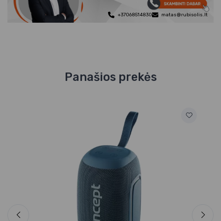
+37068514830
matas@rubisolis.lt
Panašios prekės