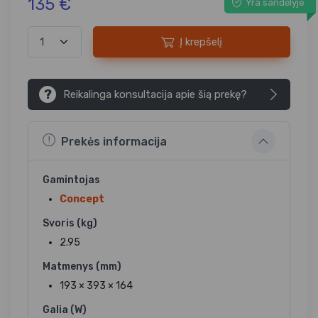
135 €
Yra sandėlyje
Į krepšelį
?
Reikalinga konsultacija apie šią prekę?
Prekės informacija
Gamintojas
Concept
Svoris (kg)
2.95
Matmenys (mm)
193 × 393 × 164
Galia (W)