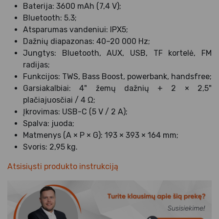
Baterija: 3600 mAh (7,4 V);
Bluetooth: 5.3;
Atsparumas vandeniui: IPX5;
Dažnių diapazonas: 40–20 000 Hz;
Jungtys: Bluetooth, AUX, USB, TF kortelė, FM
radijas;
Funkcijos: TWS, Bass Boost, powerbank, handsfree;
Garsiakalbiai: 4" žemų dažnių + 2 × 2,5"
plačiajuosčiai / 4 Ω;
Įkrovimas: USB-C (5 V / 2 A);
Spalva: juoda;
Matmenys (A × P × G): 193 × 393 × 164 mm;
Svoris: 2,95 kg.
Atsisiųsti produkto instrukciją