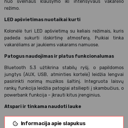
nuo švelnaus klausymo iki intensyvaus vakarėlio
režimo.
LED apšvietimas nuotaikai kurti
Kolonėlė turi LED apšvietimą su keliais režimais, kuris
padeda sukurti išskirtinę atmosferą. Puikiai tinka
vakarėliams ar jaukiems vakarams namuose.
Patogus naudojimas ir platus funkcionalumas
Bluetooth 5.3 užtikrina stabilų ryšį, o papildomos
jungtys (AUX, USB, atminties kortelė) leidžia lengvai
pasirinkti norimą muzikos šaltinį. Integruota laisvų
rankų funkcija leidžia patogiai atsiliepti į skambučius, o
powerbank funkcija – įkrauti kitus įrenginius.
Atspari ir tinkama naudoti lauke
IPX5 atsparumas vandeniui leidžia saugiai naudoti
Informacija apie slapukus
kolonėlę lauke – ji atspari lietui ar vandens purslams.