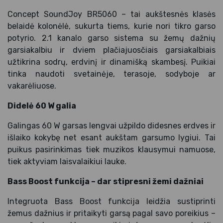
Concept SoundJoy BR5060 – tai aukštesnės klasės
belaidė kolonėlė, sukurta tiems, kurie nori tikro garso
potyrio. 2.1 kanalo garso sistema su žemų dažnių
garsiakalbiu ir dviem plačiajuosčiais garsiakalbiais
užtikrina sodrų, erdvinį ir dinamišką skambesį. Puikiai
tinka naudoti svetainėje, terasoje, sodyboje ar
vakarėliuose.
Didelė 60 W galia
Galingas 60 W garsas lengvai užpildo didesnes erdves ir
išlaiko kokybę net esant aukštam garsumo lygiui. Tai
puikus pasirinkimas tiek muzikos klausymui namuose,
tiek aktyviam laisvalaikiui lauke.
Bass Boost funkcija – dar stipresni žemi dažniai
Integruota Bass Boost funkcija leidžia sustiprinti
žemus dažnius ir pritaikyti garsą pagal savo poreikius –