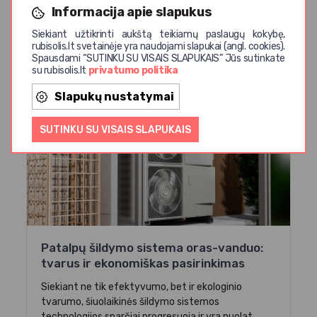
Informacija apie slapukus
Siekiant užtikrinti aukštą teikiamų paslaugų kokybę,
rubisolis.lt svetainėje yra naudojami slapukai (angl. cookies).
Spausdami “SUTINKU SU VISAIS SLAPUKAIS” Jūs sutinkate
su rubisolis.lt
privatumo politika
Naujienos
Slapukų nustatymai
SUTINKU SU VISAIS SLAPUKAIS
Patalpų šildymo sistema oras-vanduo:
tvarus ir ekonomiškas pasirinkimas
Siekiant ne tik efektyvumo, bet ir ekologinio
tvarumo, šiuolaikinės šildymo sistemos
technologijos sparčiai progresuoja ir yra nuolat...