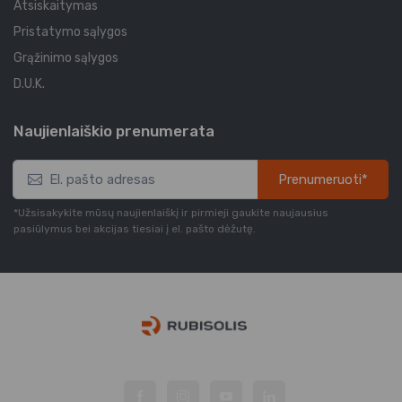
Atsiskaitymas
Pristatymo sąlygos
Grąžinimo sąlygos
D.U.K.
Naujienlaiškio prenumerata
Prenumeruoti*
*Užsisakykite mūsų naujienlaiškį ir pirmieji gaukite naujausius
pasiūlymus bei akcijas tiesiai į el. pašto dėžutę.