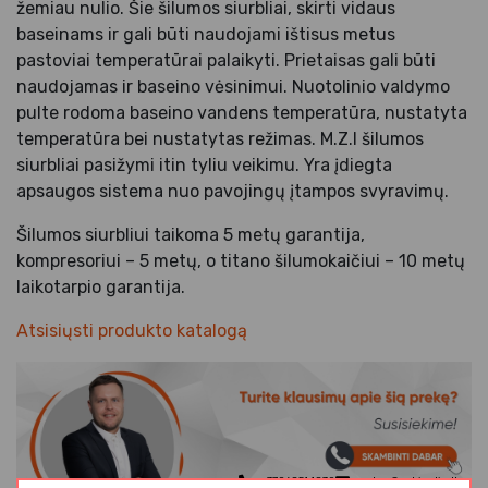
žemiau nulio. Šie šilumos siurbliai, skirti vidaus
baseinams ir gali būti naudojami ištisus metus
pastoviai temperatūrai palaikyti. Prietaisas gali būti
naudojamas ir baseino vėsinimui. Nuotolinio valdymo
pulte rodoma baseino vandens temperatūra, nustatyta
temperatūra bei nustatytas režimas. M.Z.I šilumos
siurbliai pasižymi itin tyliu veikimu. Yra įdiegta
apsaugos sistema nuo pavojingų įtampos svyravimų.
Šilumos siurbliui taikoma 5 metų garantija,
kompresoriui – 5 metų, o titano šilumokaičiui – 10 metų
laikotarpio garantija.
Atsisiųsti produkto katalogą
+37068514830
matas@rubisolis.lt