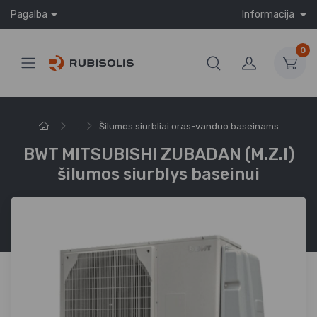
Pagalba
Informacija
0
...
Šilumos siurbliai oras-vanduo baseinams
BWT MITSUBISHI ZUBADAN (M.Z.I)
šilumos siurblys baseinui