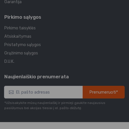
Garantija
Pirkimo sąlygos
Pirkimo taisyklės
Atsiskaitymas
Pristatymo sąlygos
Grąžinimo sąlygos
D.U.K.
Naujienlaiškio prenumerata
Prenumeruoti*
*Užsisakykite mūsų naujienlaiškį ir pirmieji gaukite naujausius
pasiūlymus bei akcijas tiesiai į el. pašto dėžutę.