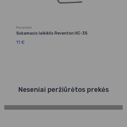
Reventon
Re
-3S
Sukamasis laikiklis Reventon HC-3S
3 
(s
11 €
2
Neseniai peržiūrėtos prekės