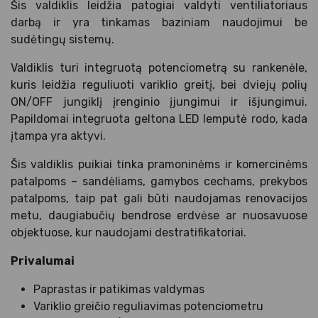
Šis valdiklis leidžia patogiai valdyti ventiliatoriaus
darbą ir yra tinkamas baziniam naudojimui be
sudėtingų sistemų.
Valdiklis turi integruotą potenciometrą su rankenėle,
kuris leidžia reguliuoti variklio greitį, bei dviejų polių
ON/OFF jungiklį įrenginio įjungimui ir išjungimui.
Papildomai integruota geltona LED lemputė rodo, kada
įtampa yra aktyvi.
Šis valdiklis puikiai tinka pramoninėms ir komercinėms
patalpoms – sandėliams, gamybos cechams, prekybos
patalpoms, taip pat gali būti naudojamas renovacijos
metu, daugiabučių bendrose erdvėse ar nuosavuose
objektuose, kur naudojami destratifikatoriai.
Privalumai
Paprastas ir patikimas valdymas
Variklio greičio reguliavimas potenciometru