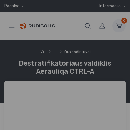
Pagalba
Informacija
0
...
Oro sodintuvai
Destratifikatoriaus valdiklis
Aerauliqa CTRL-A