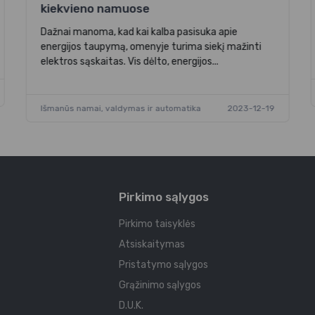
kiekvieno namuose
Dažnai manoma, kad kai kalba pasisuka apie
energijos taupymą, omenyje turima siekį mažinti
elektros sąskaitas. Vis dėlto, energijos...
Išmanūs namai, valdymas ir automatika
2023-12-19
Pirkimo sąlygos
Pirkimo taisyklės
Atsiskaitymas
Pristatymo sąlygos
Grąžinimo sąlygos
D.U.K.