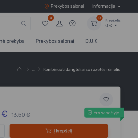
Prekybos salonai
Informacija
0
0
Krepšelis
0 €
nė prekyba
Prekybos salonai
D.U.K.
...
Kombinuoti dangteliai su rozetės rėmeliu
5 €
Yra sandėlyje
13,50 €
Į krepšelį