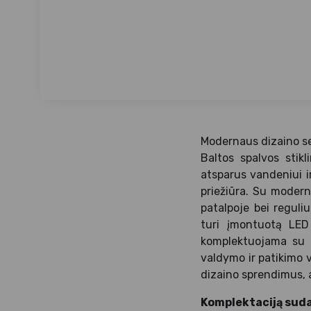
Modernaus dizaino se
Baltos spalvos stikl
atsparus vandeniui i
priežiūra. Su moderna
patalpoje bei reguli
turi įmontuotą LED 
komplektuojama su b
valdymo ir patikimo v
dizaino sprendimus, a
Komplektaciją suda