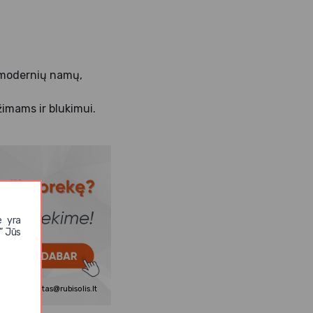
ek modernių namų,
žimams ir blukimui.
e yra
” Jūs
830
matas@rubisolis.lt