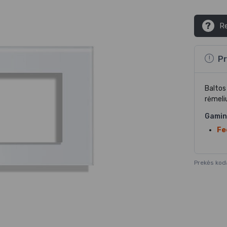
?
Re
Pr
Baltos
rėmeli
Gamin
Fe
Prekės kod