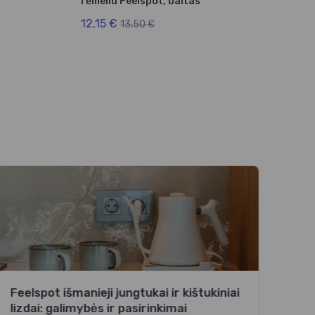
rėmeliu Feelspot, baltas
rėme
12,15 €
12,
13,50 €
Feelspot išmanieji jungtukai ir kištukiniai
lizdai: galimybės ir pasirinkimai