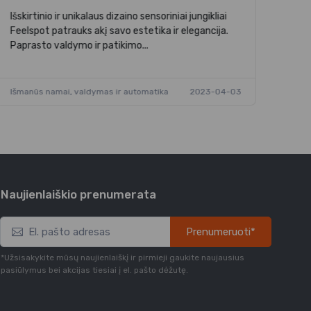
Išskirtinio ir unikalaus dizaino sensoriniai jungikliai
Feelspot patrauks akį savo estetika ir elegancija.
Paprasto valdymo ir patikimo...
Išmanūs namai, valdymas ir automatika
2023-04-03
Naujienlaiškio prenumerata
Prenumeruoti*
*Užsisakykite mūsų naujienlaiškį ir pirmieji gaukite naujausius
pasiūlymus bei akcijas tiesiai į el. pašto dėžutę.