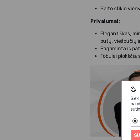
Balto stiklo vie
Privalumai:
Elegantiškas, min
butų, viešbučių i
Pagaminta iš pat
Tobulai plokščią 
Siek
naud
sutin
SU