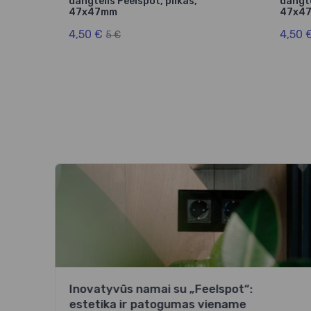
,
dangtelis Feelspot, pilkas,
dangte
47x47mm
47x4
4,50 €
4,50 
5 €
Inovatyvūs namai su „Feelspot“:
estetika ir patogumas viename