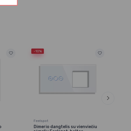
-10%
-10%
Feelspot
Feel
o
Dimerio dangtelis su vienviečiu
Dime