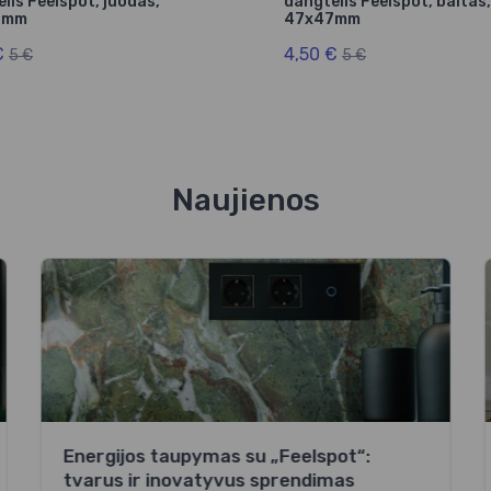
lis Feelspot, juodas,
dangtelis Feelspot, baltas,
7mm
47x47mm
€
4,50 €
5 €
5 €
Naujienos
Energijos taupymas su „Feelspot“:
tvarus ir inovatyvus sprendimas