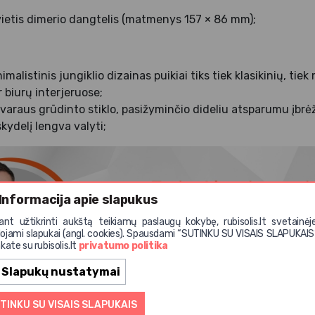
nvietis dimerio dangtelis (matmenys 157 × 86 mm);
imalistinis jungiklio dizainas puikiai tiks tiek klasikinių, ti
r biurų interjeruose;
varaus grūdinto stiklo, pasižyminčio dideliu atsparumu įbrė
skydelį lengva valyti;
Informacija apie slapukus
iant užtikrinti aukštą teikiamų paslaugų kokybę, rubisolis.lt svetainėj
ojami slapukai (angl. cookies). Spausdami “SUTINKU SU VISAIS SLAPUKAIS
kate su rubisolis.lt
privatumo politika
Slapukų nustatymai
+37068514
TINKU SU VISAIS SLAPUKAIS