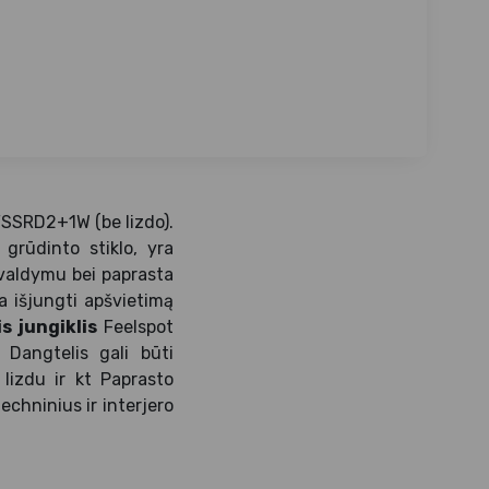
FSSRD2+1W (be lizdo).
 grūdinto stiklo, yra
 valdymu bei paprasta
ba išjungti apšvietimą
s jungiklis
Feelspot
 Dangtelis gali būti
lizdu ir kt Paprasto
echninius ir interjero