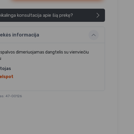
ikalinga konsultacija apie šią prekę?
ekės informacija
 spalvos dimeriuojamas dangtelis su vienviečiu
u
tojas
elspot
as: 47-00126