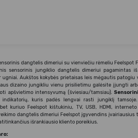
nsorinis dangtelis dimeriui su vienviečiu rėmeliu Feelspot 
inis sensorinis jungiklio dangtelis dimeriui pagamintas iš
r ugniai. Aukštos kokybės prietaisas leis mėgautis patogiu
us dizaino jungikliu vienu prisilietimu galėsite įjungti ar
uoti apšvietimo intensyvumą (šviesiau/tamsiau).
Sensorini
indikatorių, kuris padės lengvai rasti jungiklį tamsoje.
et kuriuo Feelspot kištukiniu, TV, USB, HDMI, interneto 
eikimo dangtelis dimeriui Feelspot įgyvendins įvairiausius t
titinkančius išrankiausio kliento poreikius.
ro: