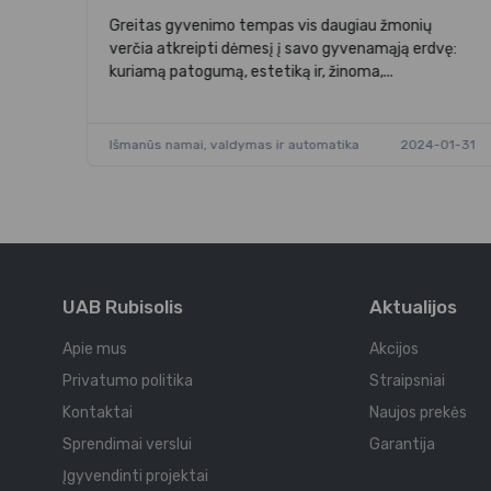
Greitas gyvenimo tempas vis daugiau žmonių
verčia atkreipti dėmesį į savo gyvenamąją erdvę:
kuriamą patogumą, estetiką ir, žinoma,...
Išmanūs namai, valdymas ir automatika
2024-01-31
UAB Rubisolis
Aktualijos
Apie mus
Akcijos
Privatumo politika
Straipsniai
Kontaktai
Naujos prekės
Sprendimai verslui
Garantija
Įgyvendinti projektai