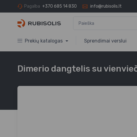
Pagalba
+370 685 14 830
info@rubisolis.lt
Prekių katalogas
Sprendimai verslui
Dimerio dangtelis su vienvieč