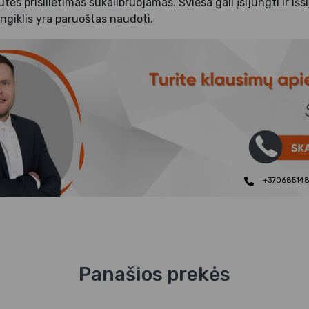
utes prisilietimas sukalibruojamas. Šviesa gali įsijungti ir iš
ungiklis yra paruoštas naudoti.
+37068514
Panašios prekės