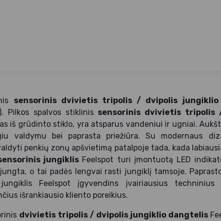
inis
sensorinis dvivietis tripolis / dvipolis jungikli
 Pilkos spalvos stiklinis
sensorinis dvivietis tripolis 
 iš grūdinto stiklo, yra atsparus vandeniui ir ugniai. Aukš
giu valdymu bei paprasta priežiūra. Su modernaus diza
 valdyti penkių zonų apšvietimą patalpoje tada, kada labiausia
 sensorinis jungiklis
Feelspot turi įmontuotą LED indikat
šjungta, o tai padės lengvai rasti jungiklį tamsoje. Paprast
jungiklis Feelspot įgyvendins įvairiausius techninius 
čius išrankiausio kliento poreikius.
orinis
dvivietis tripolis / dvipolis jungiklio dangtelis
Fe