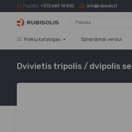
Pagalba
+370 685 14 830
info@rubisolis.lt
Prekių katalogas
Sprendimai verslui
Dvivietis tripolis / dvipolis 