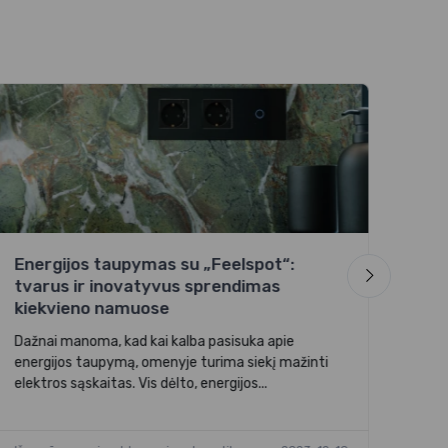
Fee
liz
Išsk
Feel
Papr
Energijos taupymas su „Feelspot“:
tvarus ir inovatyvus sprendimas
Išma
kiekvieno namuose
Dažnai manoma, kad kai kalba pasisuka apie
energijos taupymą, omenyje turima siekį mažinti
elektros sąskaitas. Vis dėlto, energijos...