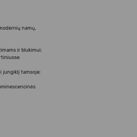
ek modernių namų,
žimams ir blukimui;
rtiniuose
i jungiklį tamsoje;
liuminescencinės
;