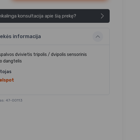
ikalinga konsultacija apie šią prekę?
ekės informacija
spalvos dvivietis tripolis / dvipolis sensorinis
io dangtelis
tojas
elspot
as: 47-00113