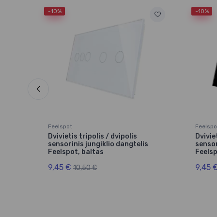
-10%
-10%
Feelspot
Feelspo
Dvivietis tripolis / dvipolis
Dviviet
pot,
sensorinis jungiklio dangtelis
sensor
Feelspot, baltas
Feelsp
9,45 €
9,45 
10,50 €