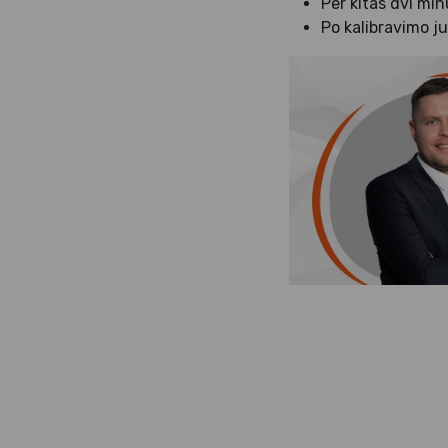
Per kitas dvi min
Po kalibravimo j