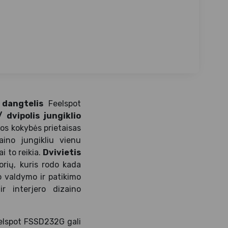
o dangtelis
Feelspot
/ dvipolis jungiklio
tos kokybės prietaisas
ino jungikliu vienu
i to reikia.
Dvivietis
orių, kuris rodo kada
o valdymo ir patikimo
ir interjero dizaino
elspot FSSD232G gali