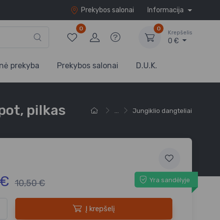
Prekybos salonai
Informacija
0
0
Krepšelis
0 €
nė prekyba
Prekybos salonai
D.U.K.
pot, pilkas
...
Jungiklio dangteliai
 €
Yra sandėlyje
10,50 €
Į krepšelį