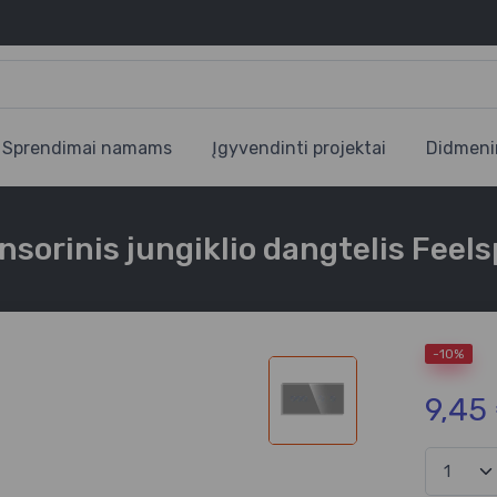
Sprendimai namams
Įgyvendinti projektai
Didmeni
sensorinis jungiklio dangtelis Feels
-10%
9,45