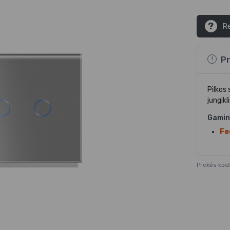
?
Re
Pr
Pilkos 
jungikl
Gamin
Fe
Prekės kod