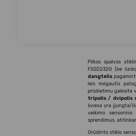
Pilkos spalvos stikl
FSSD232G (be lizdo).
dangtelis
pagamintas
leis mėgautis pato
prisilietimu galėsite
tripolis / dvipolis
šviesa yra įjungta/i
veikimo sensorinis 
sprendimus, atitinkan
Grūdinto stiklo sens