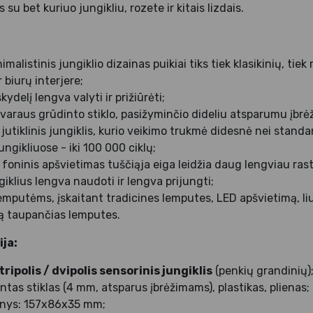
u bet kuriuo jungikliu, rozete ir kitais lizdais.
imalistinis jungiklio dizainas puikiai tiks tiek klasikinių, ti
 biurų interjere;
kydelį lengva valyti ir prižiūrėti;
varaus grūdinto stiklo, pasižyminčio dideliu atsparumu įbrė
utiklinis jungiklis, kurio veikimo trukmė didesnė nei standa
gikliuose - iki 100 000 ciklų;
foninis apšvietimas tuščiąja eiga leidžia daug lengviau rast
giklius lengva naudoti ir lengva prijungti;
 lemputėms, įskaitant tradicines lemputes, LED apšvietimą, 
ją taupančias lemputes.
ja:
tripolis / dvipolis sensorinis jungiklis
(penkių grandinių)
tas stiklas (4 mm, atsparus įbrėžimams), plastikas, plienas;
nys: 157x86x35 mm;