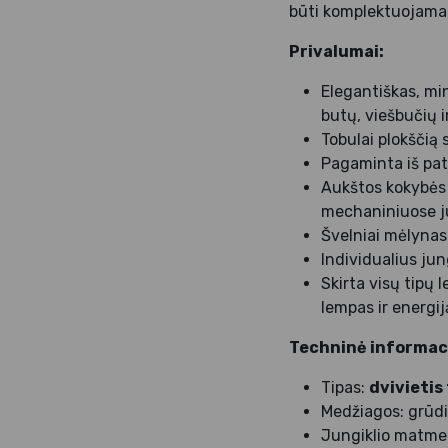
būti komplektuojamas s
Privalumai:
Elegantiškas, min
butų, viešbučių ir
Tobulai plokščią s
Pagaminta iš pat
Aukštos kokybės j
mechaniniuose jun
Švelniai mėlynas 
Individualius jun
Skirta visų tipų
lempas ir energi
Techninė informaci
Tipas:
dvivietis 
Medžiagos: grūdin
Jungiklio matme