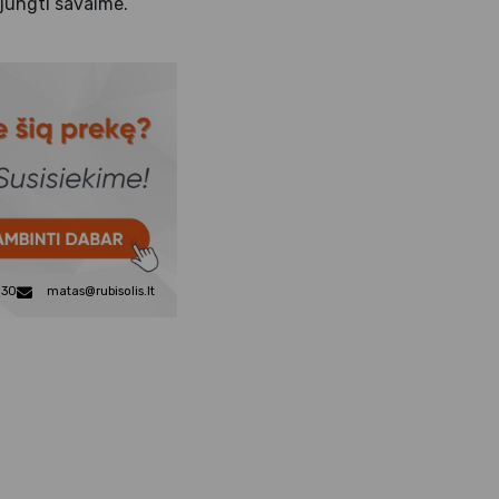
sijungti savaime.
830
matas@rubisolis.lt