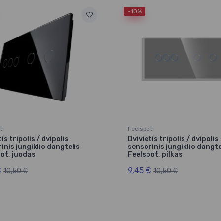
-10%
t
Feelspot
is tripolis / dvipolis
Dvivietis tripolis / dvipolis
inis jungiklio dangtelis
sensorinis jungiklio dangte
ot, juodas
Feelspot, pilkas
€
9,45 €
10,50 €
10,50 €