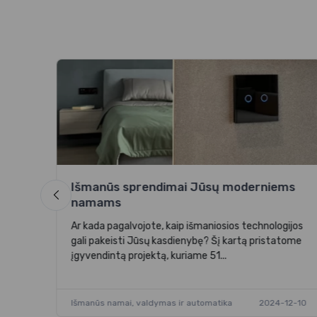
iau,
Išmanūs sprendimai Jūsų moderniems
3-16
namams
Ar kada pagalvojote, kaip išmaniosios technologijos
gali pakeisti Jūsų kasdienybę? Šį kartą pristatome
įgyvendintą projektą, kuriame 51...
Išmanūs namai, valdymas ir automatika
2024-12-10