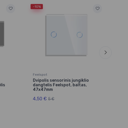
-10%
-10%
Feelspot
Feel
Dvipolis sensorinis jungiklio
Dvip
lis
dangtelis Feelspot, baltas,
dang
47x47mm
47
4,50 €
4,5
5 €