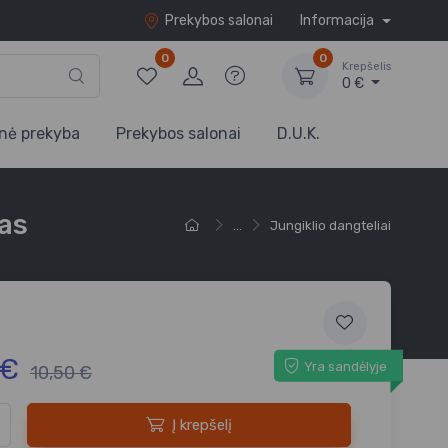
Prekybos salonai
Informacija
0
0
Krepšelis
0 €
nė prekyba
Prekybos salonai
D.U.K.
kas
...
Jungiklio dangteliai
 €
Yra sandėlyje
10,50 €
Į krepšelį