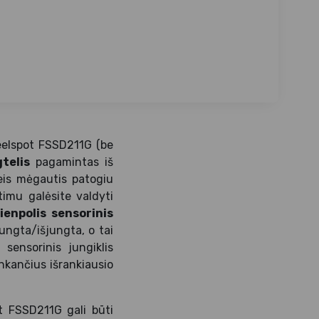
elspot FSSD211G (be
gtelis
pagamintas iš
leis mėgautis patogiu
timu galėsite valdyti
ienpolis sensorinis
ungta/išjungta, o tai
sensorinis jungiklis
inkančius išrankiausio
 FSSD211G gali būti