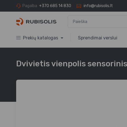
Pagalba
+370 685 14 830
info@rubisolis.lt
Prekių katalogas
Sprendimai verslui
Dvivietis vienpolis sensorinis