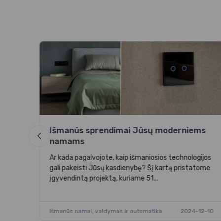
iau,
Išmanūs sprendimai Jūsų moderniems
3-16
namams
Ar kada pagalvojote, kaip išmaniosios technologijos
gali pakeisti Jūsų kasdienybę? Šį kartą pristatome
įgyvendintą projektą, kuriame 51...
Išmanūs namai, valdymas ir automatika
2024-12-10