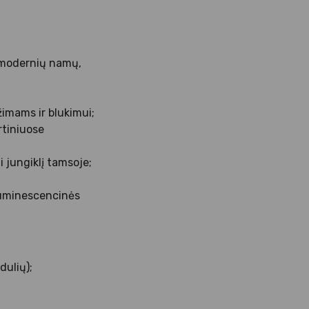
ek modernių namų,
žimams ir blukimui;
rtiniuose
i jungiklį tamsoje;
liuminescencinės
dulių);