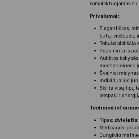
komplektuojamas su be
Privalumai:
Elegantiškas, min
butų, viešbučių ir
Tobulai plokščią s
Pagaminta iš pat
Aukštos kokybės j
mechaniniuose jun
Švelniai mėlynas 
Individualius jun
Skirta visų tipų
lempas ir energi
Techninė informaci
Tipas:
dvivietis
Medžiagos: grūdi
Jungiklio matme