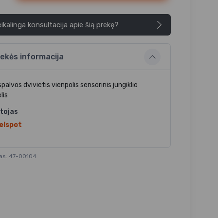
ikalinga konsultacija apie šią prekę?
ekės informacija
spalvos dvivietis vienpolis sensorinis jungiklio
lis
tojas
elspot
as: 47-00104