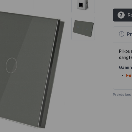
?
Re
Pr
Pilkos 
dangte
Gamin
Fe
Prekės kod