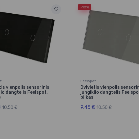
-10%
t
Feelspot
tis vienpolis sensorinis
Dvivietis vienpolis sensori
lio dangtelis Feelspot,
jungiklio dangtelis Feelspo
s
pilkas
€
9,45 €
10,50 €
10,50 €