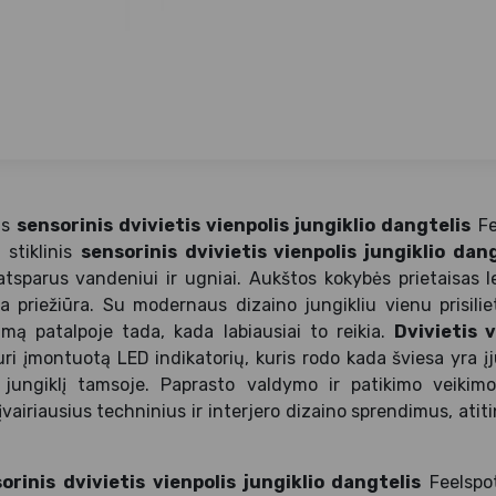
is
sensorinis dvivietis vienpolis jungiklio dangtelis
Fe
s stiklinis
sensorinis dvivietis vienpolis jungiklio dan
 atsparus vandeniui ir ugniai. Aukštos kokybės prietaisas 
 priežiūra. Su modernaus dizaino jungikliu vienu prisilie
mą patalpoje tada, kada labiausiai to reikia.
Dvivietis v
ri įmontuotą LED indikatorių, kuris rodo kada šviesa yra įj
 jungiklį tamsoje. Paprasto valdymo ir patikimo veikimo 
vairiausius techninius ir interjero dizaino sprendimus, atit
orinis dvivietis vienpolis jungiklio dangtelis
Feelspot