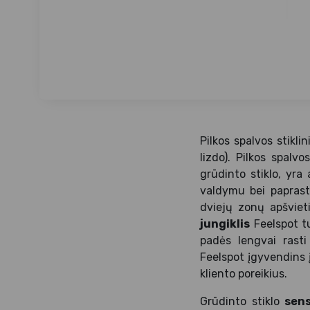
Pilkos spalvos stiklin
lizdo). Pilkos spalvo
grūdinto stiklo, yra
valdymu bei paprasta
dviejų zonų apšvieti
jungiklis
Feelspot tu
padės lengvai rasti
Feelspot įgyvendins į
kliento poreikius.
Grūdinto stiklo
sens