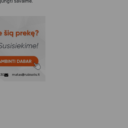
sijungti savaime.
830
matas@rubisolis.lt