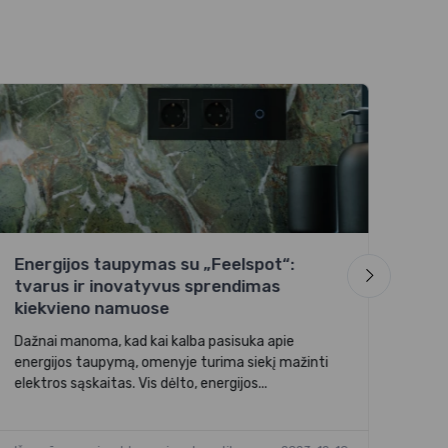
Fee
liz
Išsk
Feel
Papr
Energijos taupymas su „Feelspot“:
tvarus ir inovatyvus sprendimas
Išma
kiekvieno namuose
Dažnai manoma, kad kai kalba pasisuka apie
energijos taupymą, omenyje turima siekį mažinti
elektros sąskaitas. Vis dėlto, energijos...