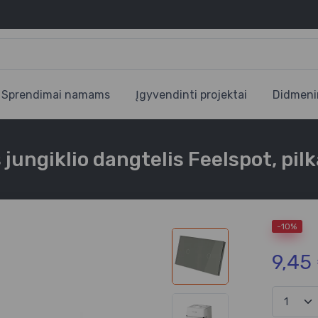
Sprendimai namams
Įgyvendinti projektai
Didmeni
 jungiklio dangtelis Feelspot, pil
-10%
9,45