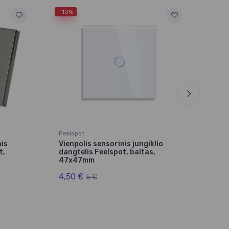
-10%
-10%
Feelspot
Feel
nis
Vienpolis sensorinis jungiklio
Vien
t,
dangtelis Feelspot, baltas,
dang
47x47mm
47
4,50 €
4,5
5 €