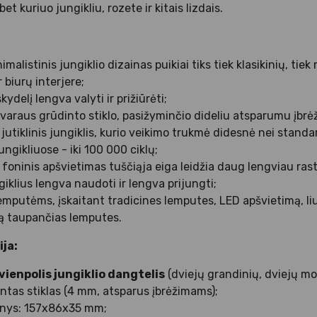
t kuriuo jungikliu, rozete ir kitais lizdais.
imalistinis jungiklio dizainas puikiai tiks tiek klasikinių, ti
 biurų interjere;
kydelį lengva valyti ir prižiūrėti;
varaus grūdinto stiklo, pasižyminčio dideliu atsparumu įbrė
utiklinis jungiklis, kurio veikimo trukmė didesnė nei standa
gikliuose - iki 100 000 ciklų;
foninis apšvietimas tuščiąja eiga leidžia daug lengviau rast
giklius lengva naudoti ir lengva prijungti;
 lemputėms, įskaitant tradicines lemputes, LED apšvietimą, 
ją taupančias lemputes.
ja:
 vienpolis jungiklio dangtelis
(dviejų grandinių, dviejų mo
ntas stiklas (4 mm, atsparus įbrėžimams);
nys: 157x86x35 mm;