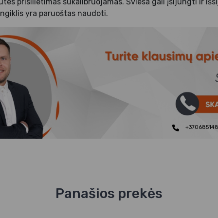
utes prisilietimas sukalibruojamas. Šviesa gali įsijungti ir iš
ungiklis yra paruoštas naudoti.
+37068514
Panašios prekės