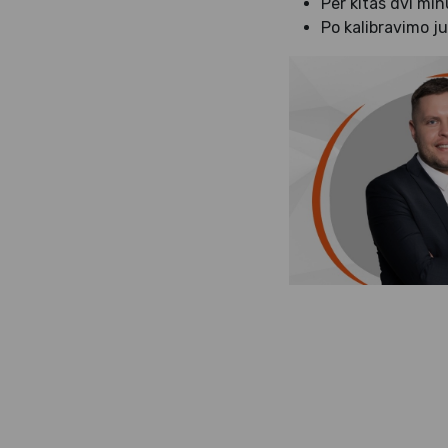
Per kitas dvi min
Po kalibravimo j