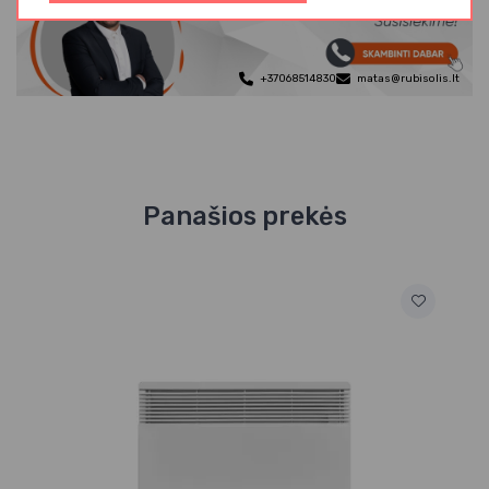
+37068514830
matas@rubisolis.lt
Panašios prekės