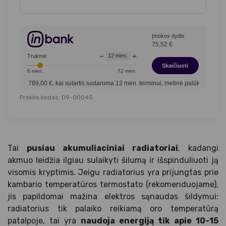
Įmokos dydis
75,52
€
−
+
12
mėn.
Trukmė:
Skaičiuoti
6
mėn.
72
mėn.
00
€, kai sutartis sudaroma
12
mėn. terminui, metinė palūkanų norma –
12,90
%
, s
Prekės kodas: 09-00045
Tai
pusiau akumuliaciniai radiatoriai
, kadangi
akmuo leidžia ilgiau sulaikyti šilumą ir išspinduliuoti ją
visomis kryptimis. Jeigu radiatorius yra prijungtas prie
kambario temperatūros termostato (rekomenduojame),
jis papildomai mažina elektros sąnaudas šildymui:
radiatorius tik palaiko reikiamą oro temperatūrą
patalpoje, tai yra
naudoja energiją tik apie 10-15