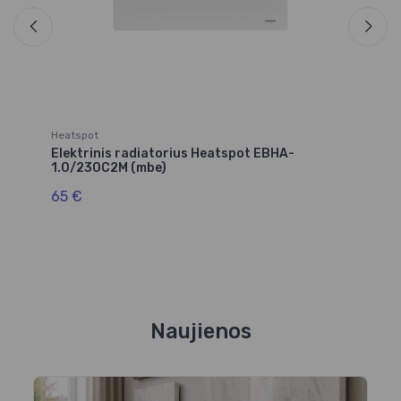
Heatspot
He
Elektrinis radiatorius Heatspot EBHA-
El
1.0/230C2M (mbe)
0.
65 €
6
Naujienos