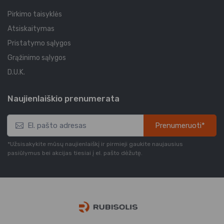
Pirkimo taisyklės
Atsiskaitymas
Pristatymo sąlygos
Grąžinimo sąlygos
D.U.K.
Naujienlaiškio prenumerata
Prenumeruoti*
*Užsisakykite mūsų naujienlaiškį ir pirmieji gaukite naujausius
pasiūlymus bei akcijas tiesiai į el. pašto dėžutę.