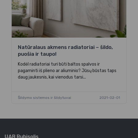
Natūralaus akmens radiatoriai – šildo,
puošia ir taupo!
Kodėl radiatoriai turi būti baltos spalvos ir
pagaminti iš plieno ar aliuminio? Jūsų būstas taps
daug jaukesnis, kai vienodus tarsi...
Šildymo sistemos ir šildytuvai
2021-02-01
UAB Rubisolis