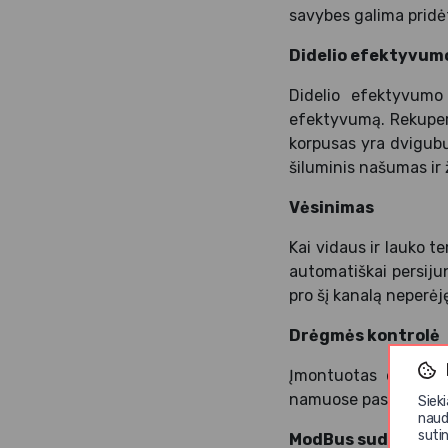
savybes galima pridė
Didelio efektyvum
Didelio efektyvumo 
efektyvumą. Rekuperat
korpusas yra dvigubų
šiluminis našumas ir 
Vėsinimas
Kai vidaus ir lauko t
automatiškai persiju
pro šį kanalą neperėję
Drėgmės kontrolė
Įmontuotas drėgmės 
namuose pasiekiamas 
Siek
naud
sutin
ModBus suderinim