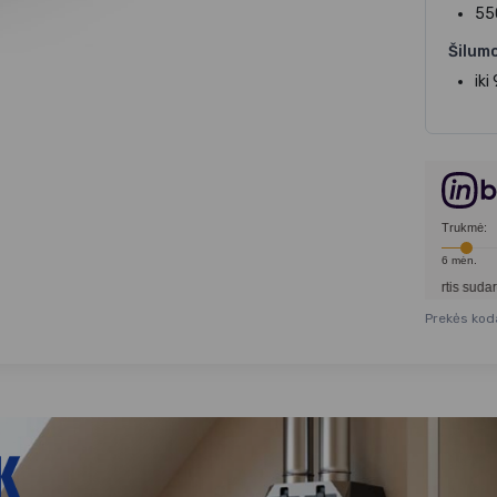
55
Šilum
iki
Trukmė:
6
mėn.
Pavyzdžiui, skolinantis
2 169,00
€, kai sutartis sudaroma
12
mėn. termi
Prekės kod