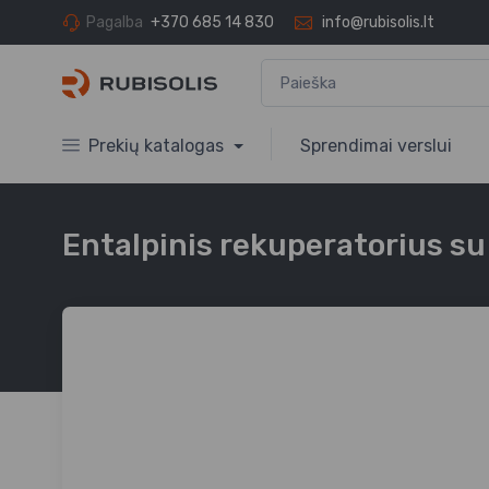
Pagalba
+370 685 14 830
info@rubisolis.lt
Prekių katalogas
Sprendimai verslui
Entalpinis rekuperatorius su