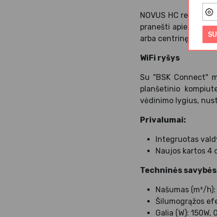
NOVUS HC rekuperator
pranešti apie gedimus
SU
arba centrinę sistem
WiFi ryšys
Su "BSK Connect" mob
planšetinio kompiut
vėdinimo lygius, nust
Privalumai:
Integruotas vald
Naujos kartos 4 
Techninės savybės
Našumas (m³/h):
Šilumogrąžos ef
Galia (W): 150W, 