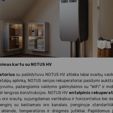
inimas kartu su NOTUS HV
atorius
su pašildytuvu NOTUS HV atlieka labai svarbų vaidm
talpų aplinką. NOTUS serijos rekuperatoriai pasižymi aukšta š
tyvumu, pažangiomis valdymo galimybėmis su "WiFi" ir mobi
l lengvos konstrukcijos. NOTUS HV
entalpinis rekuperat
 oro srautą, sujungdamas vertikalius ir horizontalius bei deš
renginį su keičiamais oro kanalais. Įrenginyje standartiška
sklendė, temperatūros ir drėgmės jutikliai. Papildomus ju