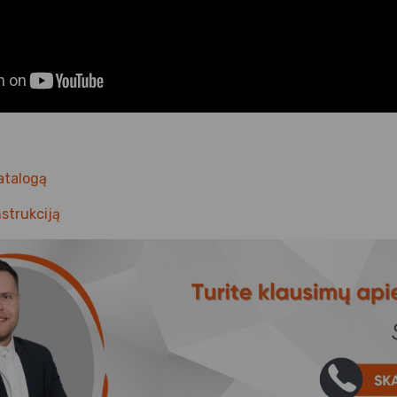
atalogą
nstrukciją