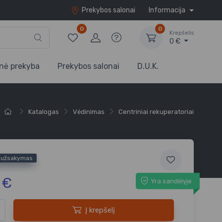
Prekybos salonai
Informacija
0
0
Krepšelis
0 €
nė prekyba
Prekybos salonai
D.U.K.
Katalogas
Vėdinimas
Centriniai rekuperatoriai
s užsakymas
 €
Yra sandėlyje
Į krepšelį