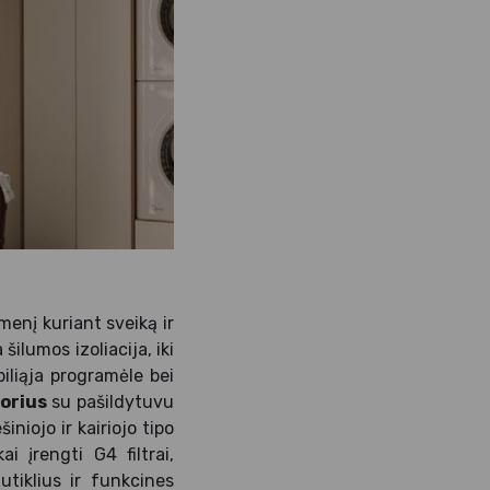
enį kuriant sveiką ir
ilumos izoliacija, iki
liąja programėle bei
orius
su pašildytuvu
iniojo ir kairiojo tipo
i įrengti G4 filtrai,
tiklius ir funkcines