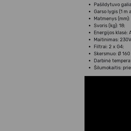
Pašildytuvo gali
Garso lygis (1 m 
Matmenys (mm): 
Svoris (kg): 18;
Energijos klasė: 
Maitinimas: 230V
Filtrai: 2 x G4;
Skersmuo: Ø 160
Darbinė tempera
Šilumokaitis: pri