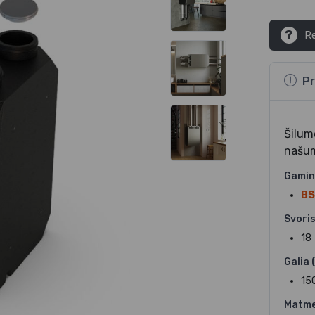
?
Re
Pr
Šilum
našu
Gamin
BS
Svoris
18
Galia 
15
Matme