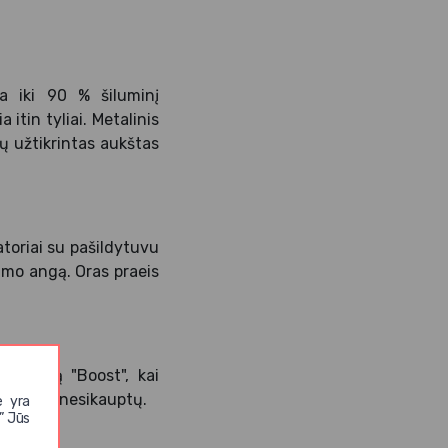
na iki 90 % šiluminį
itin tyliai. Metalinis
ų užtikrintas aukštas
atoriai su pašildytuvu
imo angą. Oras praeis
 režimą "Boost", kai
gmė ir ji nesikauptų.
e yra
” Jūs