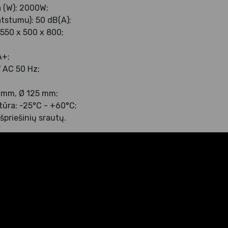
a (W): 2000W;
atstumu): 50 dB(A);
550 x 500 x 800;
A+;
 AC 50 Hz;
 mm, Ø 125 mm;
tūra: -25°C - +60°C;
ešpriešinių srautų.