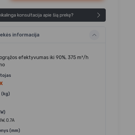
ikalinga konsultacija apie šią prekę?
ekės informacija
ogrąžos efektyvumas iki 90%, 375 m³/h
mo
tojas
K
 (kg)
(W)
0W, 0.7A
nys (mm)