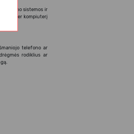
e valdymo sistemos ir
valdyti per kompiuterį
išmaniojo telefono ar
drėgmės rodiklius ar
ngą.