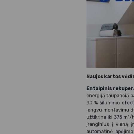
Naujos kartos vėd
Entalpinis rekuper
energiją taupančią pa
90 % šiluminiu efek
lengvu montavimu dė
užtikrina iki 375 m³/h
įrenginius į vieną į
automatinė apėjimo 