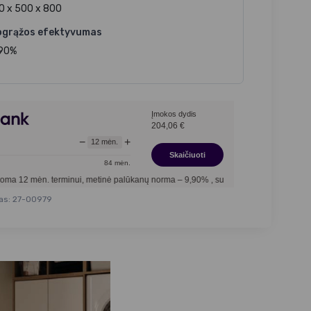
0 x 500 x 800
ogrąžos efektyvumas
 90%
Įmokos dydis
204,06
€
−
+
12
mėn.
Skaičiuoti
84
mėn.
nui, metinė palūkanų norma –
9,90
%
, sutarties sudarymo mokestis -
3,00
%, mėnesi
as: 27-00979