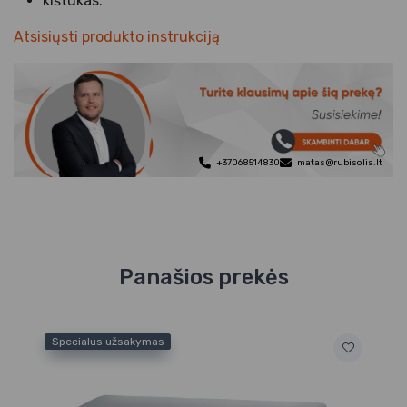
kištukas.
Atsisiųsti produkto instrukciją
+37068514830
matas@rubisolis.lt
Panašios prekės
Specialus užsakymas
Sp
Va
Ha
ši