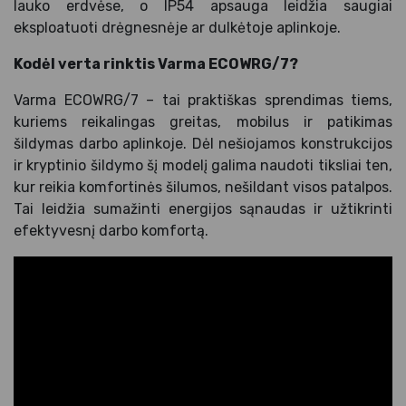
lauko erdvėse, o IP54 apsauga leidžia saugiai
eksploatuoti drėgnesnėje ar dulkėtoje aplinkoje.
Kodėl verta rinktis Varma ECOWRG/7?
Varma ECOWRG/7 – tai praktiškas sprendimas tiems,
kuriems reikalingas greitas, mobilus ir patikimas
šildymas darbo aplinkoje. Dėl nešiojamos konstrukcijos
ir kryptinio šildymo šį modelį galima naudoti tiksliai ten,
kur reikia komfortinės šilumos, nešildant visos patalpos.
Tai leidžia sumažinti energijos sąnaudas ir užtikrinti
efektyvesnį darbo komfortą.