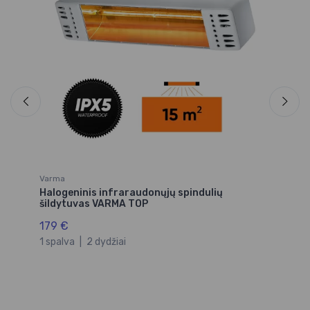
13
Varma
Halogeninis infraraudonųjų spindulių
šildytuvas VARMA TOP
179 €
1 spalva
|
2 dydžiai