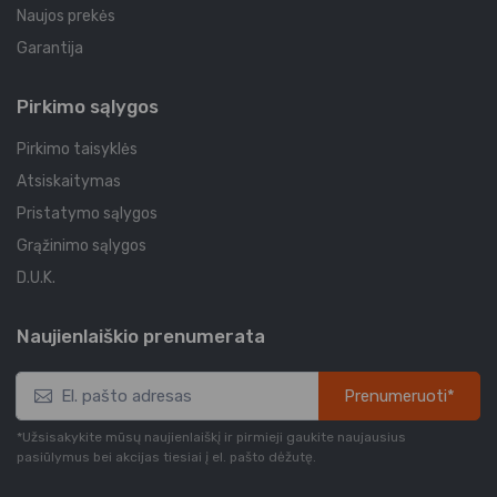
Naujos prekės
Garantija
Pirkimo sąlygos
Pirkimo taisyklės
Atsiskaitymas
Pristatymo sąlygos
Grąžinimo sąlygos
D.U.K.
Naujienlaiškio prenumerata
Prenumeruoti*
*Užsisakykite mūsų naujienlaiškį ir pirmieji gaukite naujausius
pasiūlymus bei akcijas tiesiai į el. pašto dėžutę.