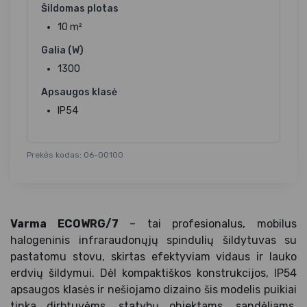
Šildomas plotas
10 m²
Galia (W)
1300
Apsaugos klasė
IP54
Prekės kodas: 06-00100
Varma ECOWRG/7
– tai profesionalus, mobilus
halogeninis infraraudonųjų spindulių šildytuvas su
pastatomu stovu, skirtas efektyviam vidaus ir lauko
erdvių šildymui. Dėl kompaktiškos konstrukcijos, IP54
apsaugos klasės ir nešiojamo dizaino šis modelis puikiai
tinka dirbtuvėms, statybų objektams, sandėliams,