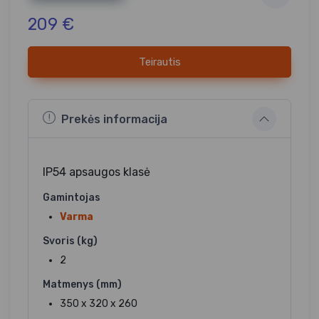
209 €
Teirautis
Prekės informacija
IP54 apsaugos klasė
Gamintojas
Varma
Svoris (kg)
2
Matmenys (mm)
350 x 320 x 260