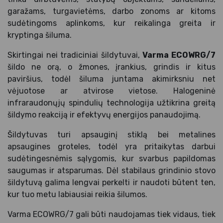
garažams, turgavietėms, darbo zonoms ar kitoms
sudėtingoms aplinkoms, kur reikalinga greita ir
kryptinga šiluma.
Skirtingai nei tradiciniai šildytuvai,
Varma ECOWRG/7
šildo ne orą, o žmones, įrankius, grindis ir kitus
paviršius, todėl šiluma juntama akimirksniu net
vėjuotose ar atvirose vietose. Halogeninė
infraraudonųjų spindulių technologija užtikrina greitą
šildymo reakciją ir efektyvų energijos panaudojimą.
Šildytuvas turi apsauginį stiklą bei metalines
apsaugines groteles, todėl yra pritaikytas darbui
sudėtingesnėmis sąlygomis, kur svarbus papildomas
saugumas ir atsparumas. Dėl stabilaus grindinio stovo
šildytuvą galima lengvai perkelti ir naudoti būtent ten,
kur tuo metu labiausiai reikia šilumos.
Varma ECOWRG/7 gali būti naudojamas tiek vidaus, tiek