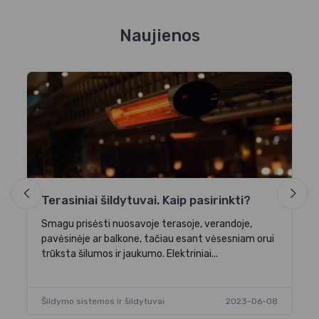
Naujienos
S
Da
di
Na
Terasiniai šildytuvai. Kaip pasirinkti?
-06
Smagu prisėsti nuosavoje terasoje, verandoje,
pavėsinėje ar balkone, tačiau esant vėsesniam orui
trūksta šilumos ir jaukumo. Elektriniai...
Šildymo sistemos ir šildytuvai
2023-06-08