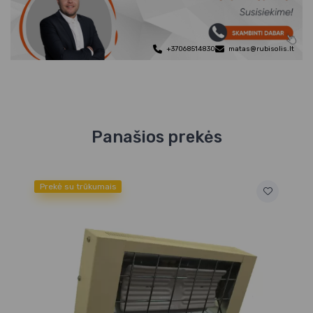
+37068514830
matas@rubisolis.lt
Panašios prekės
Prekė su trūkumais