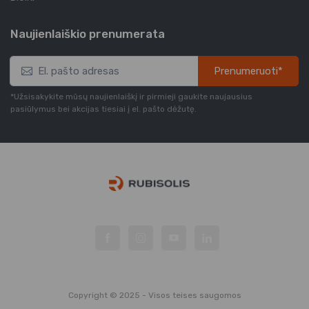
Naujienlaiškio prenumerata
Prenumeruoti*
*Užsisakykite mūsų naujienlaiškį ir pirmieji gaukite naujausius
pasiūlymus bei akcijas tiesiai į el. pašto dėžutę.
Copyright © 2025 - Visos teises saugomos