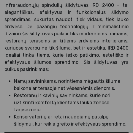
Infraraudonųjų spindulių šildytuvas IRD 2400 – tai
elegantiškas, efektyvus ir funkcionalus šildymo
sprendimas, sukurtas naudoti tiek vidaus, tiek lauko
erdvėse. Dėl pažangių technologijų ir minimalistinio
dizaino šis šildytuvas puikiai tiks moderniems namams,
restoranų terasoms ar kitiems erdviems interjerams,
kuriuose svarbu ne tik šiluma, bet ir estetika. IRD 2400
idealiai tinka tiems, kurie ieško patikimo, estetiško ir
efektyvaus šilumos sprendimo. Šis šildytuvas yra
puikus pasirinkimas:
Namų savininkams, norintiems mėgautis šiluma
balkone ar terasoje net vėsesnėmis dienomis.
Restoranų ir kavinių savininkams, kurie nori
užtikrinti komfortą klientams lauko zonose
tarpsezoniu.
Konservatorijų ar retai naudojamų patalpų
šildymui, kur reikia greito ir efektyvaus sprendimo.