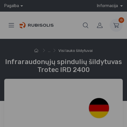
Pagalba
Informacija
0
...
Visi lauko šildytuvai
Infraraudonųjų spindulių šildytuvas
Trotec IRD 2400