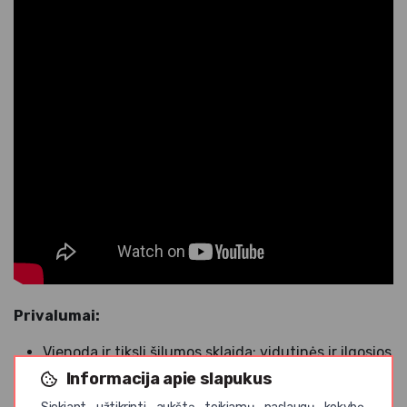
Privalumai:
Vienoda ir tiksli šilumos sklaida: vidutinės ir ilgosios
bangos infraraudonieji spinduliai skleidžia šilumą
Informacija apie slapukus
tiesiogiai į objektus, o ne šildo aplinkos orą.