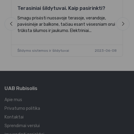
S
Terasiniai šildytuvai. Kaip pasirinkti?
Da
Smagu prisėsti nuosavoje terasoje, verandoje,
di
pavėsinėje ar balkone, tačiau esant vėsesniam orui
trūksta šilumos ir jaukumo. Elektriniai...
Na
Šildymo sistemos ir šildytuvai
2023-06-08
-06
UAB Rubisolis
Apie mus
Privatumo politika
Kontaktai
Sprendimai verslui