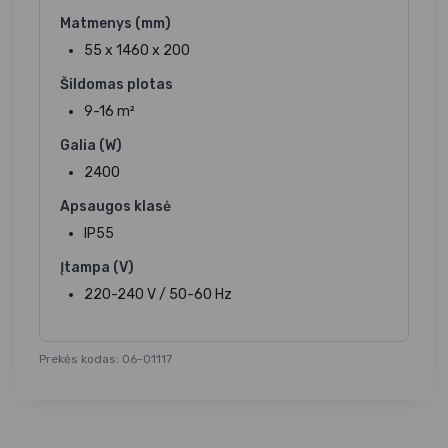
Matmenys (mm)
55 x 1460 x 200
Šildomas plotas
9-16 m²
Galia (W)
2400
Apsaugos klasė
IP55
Įtampa (V)
220-240 V / 50-60 Hz
Prekės kodas: 06-01117