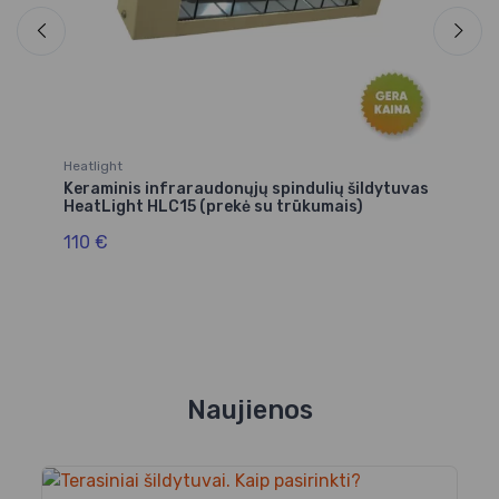
Heatlight
Va
Keraminis infraraudonųjų spindulių šildytuvas
Ha
HeatLight HLC15 (prekė su trūkumais)
ši
110 €
2
Naujienos