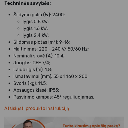
Techninės savybės:
Šildymo galia (W): 2400:
lygis 0,8 kW;
lygis 1,6 kW;
lygis 2,4 kW;
Šildomas plotas (m²): 9-16;
Maitinimas: 220 - 240 V/ 50/60 Hz;
Nominali srovė (A): 10,4;
Jungtis: CEE 7/4;
Laido ilgis (m): 1,8;
Išmatavimai (mm): 55 x 1460 x 200;
Svoris (kg): 11,5;
Apsaugos klasė: IP55;
Pasvirimo kampas: 45° reguliuojamas.
Atsisiųsti produkto instrukciją