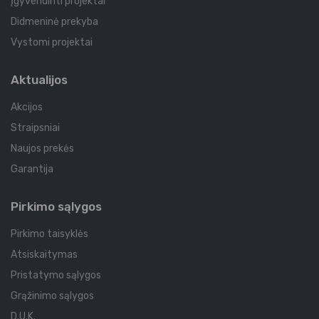
Įgyvendinti projektai
Didmeninė prekyba
Vystomi projektai
Aktualijos
Akcijos
Straipsniai
Naujos prekės
Garantija
Pirkimo sąlygos
Pirkimo taisyklės
Atsiskaitymas
Pristatymo sąlygos
Grąžinimo sąlygos
D.U.K.