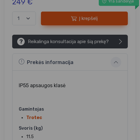
249 €
Yra sandėlyje
Į krepšelį
?
Reikalinga konsultacija apie šią prekę?
Prekės informacija
IP55 apsaugos klasė
Gamintojas
Trotec
Svoris (kg)
11.5