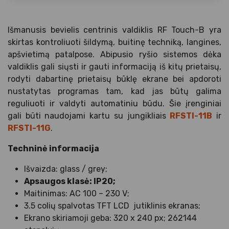
Išmanusis bevielis centrinis valdiklis RF Touch-B yra
skirtas kontroliuoti šildymą, buitinę techniką, langines,
apšvietimą patalpose. Abipusio ryšio sistemos dėka
valdiklis gali siųsti ir gauti informaciją iš kitų prietaisų,
rodyti dabartinę prietaisų būklę ekrane bei apdoroti
nustatytas programas tam, kad jas būtų galima
reguliuoti ir valdyti automatiniu būdu. Šie įrenginiai
gali būti naudojami kartu su jungikliais
RFSTI-11B
ir
RFSTI-11G
.
Techninė informacija
Išvaizda: glass / grey;
Apsaugos klasė: IP20;
Maitinimas: AC 100 – 230 V;
3.5 colių spalvotas TFT LCD jutiklinis ekranas;
Ekrano skiriamoji geba: 320 x 240 px; 262144