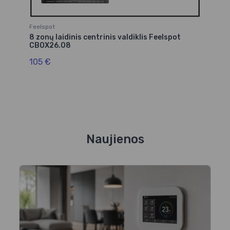
Feelspot
Fe
8 zonų laidinis centrinis valdiklis Feelspot
8 
CBOX26.08
C
105 €
1
Naujienos