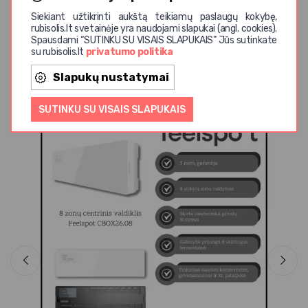
Siekiant užtikrinti aukštą teikiamų paslaugų kokybę,
rubisolis.lt svetainėje yra naudojami slapukai (angl. cookies).
Spausdami “SUTINKU SU VISAIS SLAPUKAIS” Jūs sutinkate
su rubisolis.lt
privatumo politika
Panašios prekės
Slapukų nustatymai
SUTINKU SU VISAIS SLAPUKAIS