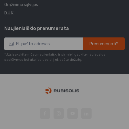
Grąžinimo sąlygos
D.U.K.
Naujienlaiškio prenumerata
Prenumeruoti*
*Užsisakykite mūsų naujienlaiškį ir pirmieji gaukite naujausius
pasiūlymus bei akcijas tiesiai į el. pašto dėžutę.