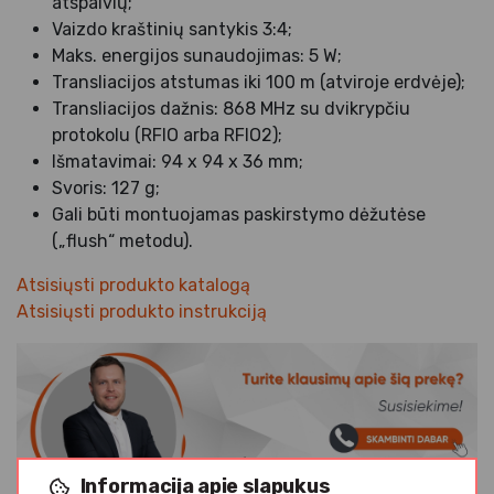
atspalvių;
Vaizdo kraštinių santykis 3:4;
Maks. energijos sunaudojimas: 5 W;
Transliacijos atstumas iki 100 m (atviroje erdvėje);
Transliacijos dažnis: 868 MHz su dvikrypčiu
protokolu (RFIO arba RFIO2);
Išmatavimai: 94 x 94 x 36 mm;
Svoris: 127 g;
Gali būti montuojamas paskirstymo dėžutėse
(„flush“ metodu).
Atsisiųsti produkto katalogą
Atsisiųsti produkto instrukciją
+37068514830
matas@rubisolis.lt
Informacija apie slapukus