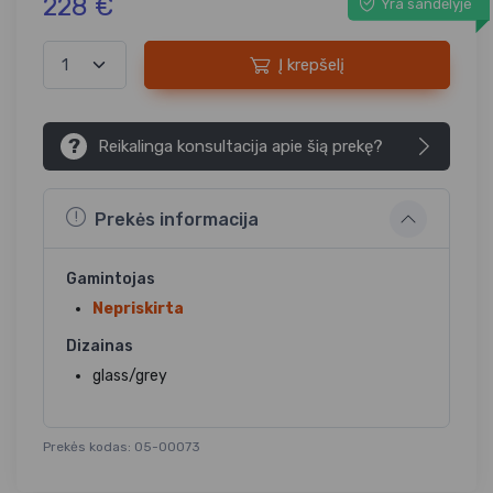
228 €
Yra sandėlyje
Į krepšelį
?
Reikalinga konsultacija apie šią prekę?
Prekės informacija
Gamintojas
Nepriskirta
Dizainas
glass/grey
Prekės kodas: 05-00073