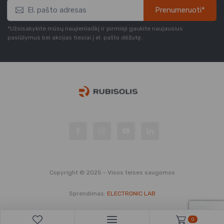
Prenumeruoti*
*Užsisakykite mūsų naujienlaiškį ir pirmieji gaukite naujausius
pasiūlymus bei akcijas tiesiai į el. pašto dėžutę.
Copyright © 2025 - Visos teises saugomos
Sprendimas:
ELECTRONIC LAB
0