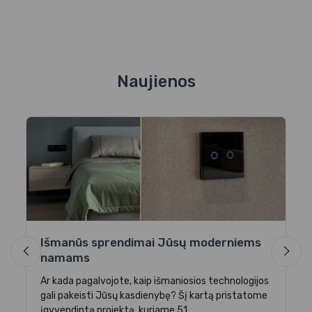
Naujienos
ai
Išmanūs sprendimai Jūsų moderniems
I
namams
e
-03
Ar kada pagalvojote, kaip išmaniosios technologijos
Gr
gali pakeisti Jūsų kasdienybę? Šį kartą pristatome
ve
įgyvendintą projektą, kuriame 51...
ku