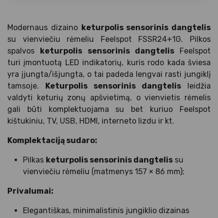
Modernaus dizaino
keturpolis sensorinis dangtelis
su vienviečiu rėmeliu Feelspot FSSR24+1G. Pilkos
spalvos
keturpolis sensorinis dangtelis
Feelspot
turi įmontuotą LED indikatorių, kuris rodo kada šviesa
yra įjungta/išjungta, o tai padeda lengvai rasti jungiklį
tamsoje.
Keturpolis sensorinis dangtelis
leidžia
valdyti keturių zonų apšvietimą, o vienvietis rėmelis
gali būti komplektuojama su bet kuriuo Feelspot
kištukiniu, TV, USB, HDMI, interneto lizdu ir kt.
Komplektaciją sudaro:
Pilkas
keturpolis sensorinis dangtelis
su
vienviečiu rėmeliu (matmenys 157 × 86 mm);
Privalumai:
Elegantiškas, minimalistinis jungiklio dizainas