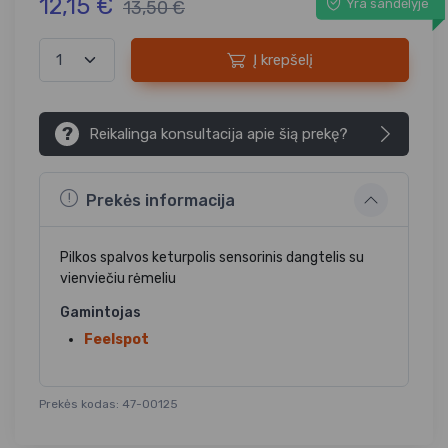
12,15 €
Yra sandėlyje
13,50 €
Į krepšelį
?
Reikalinga konsultacija apie šią prekę?
Prekės informacija
Pilkos spalvos keturpolis sensorinis dangtelis su
vienviečiu rėmeliu
Gamintojas
Feelspot
Prekės kodas: 47-00125