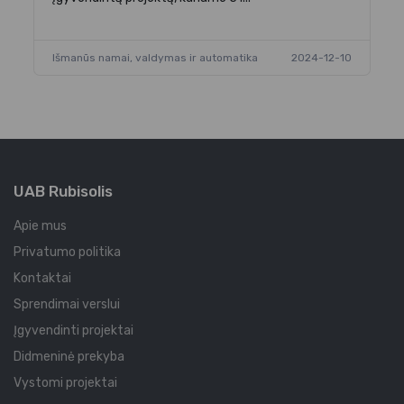
Išmanūs namai, valdymas ir automatika
2024-12-10
Iš
UAB Rubisolis
Apie mus
Privatumo politika
Kontaktai
Sprendimai verslui
Įgyvendinti projektai
Didmeninė prekyba
Vystomi projektai