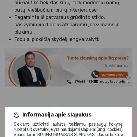
puikiai tiks tiek klasikinių, tiek modernių namų,
butų, viešbučių ir biurų interjeruose;
Pagaminta iš patvaraus grūdinto stiklo,
pasižyminčio dideliu atsparumu įbrėžimams ir
blukimui.
Tobulai plokščią skydelį lengva valyti;
+37068514830
matas@rubisolis.lt
Informacija apie slapukus
Panašios prekės
Siekiant užtikrinti aukštą teikiamų paslaugų kokybę,
rubisolis.lt svetainėje yra naudojami slapukai (angl. cookies).
Spausdami “SUTINKU SU VISAIS SLAPUKAIS” Jūs sutinkate