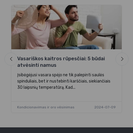
Mo
or
Ka
la
va
Vasariškos kaitros rūpesčiai: 5 būdai
atvėsinti namus
-04
Ko
Įsibėgėjusi vasara spėjo ne tik palepinti saulės
spinduliais, bet ir nustebinti karščiais, siekiančiais
30 laipsnių temperatūrą. Kad...
Kondicionavimas ir oro vėsinimas
2024-07-09