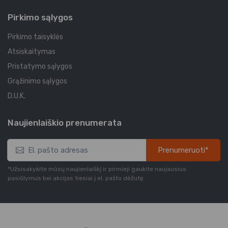
Pirkimo sąlygos
Pirkimo taisyklės
Atsiskaitymas
Pristatymo sąlygos
Grąžinimo sąlygos
D.U.K.
Naujienlaiškio prenumerata
Prenumeruoti*
*Užsisakykite mūsų naujienlaiškį ir pirmieji gaukite naujausius
pasiūlymus bei akcijas tiesiai į el. pašto dėžutę.