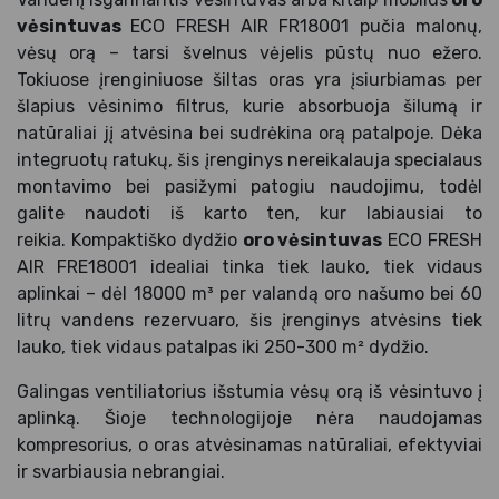
vėsintuvas
ECO FRESH AIR FR18001 pučia malonų,
vėsų orą – tarsi švelnus vėjelis pūstų nuo ežero.
Tokiuose įrenginiuose šiltas oras yra įsiurbiamas per
šlapius vėsinimo filtrus, kurie absorbuoja šilumą ir
natūraliai jį atvėsina bei sudrėkina orą patalpoje. Dėka
integruotų ratukų, šis įrenginys nereikalauja specialaus
montavimo bei pasižymi patogiu naudojimu, todėl
galite naudoti iš karto ten, kur labiausiai to
reikia. Kompaktiško dydžio
oro vėsintuvas
ECO FRESH
AIR FRE18001 idealiai tinka tiek lauko, tiek vidaus
aplinkai – dėl 18000 m³ per valandą oro našumo bei 60
litrų vandens rezervuaro, šis įrenginys atvėsins tiek
lauko, tiek vidaus patalpas iki 250-300 m² dydžio.
Galingas ventiliatorius išstumia vėsų orą iš vėsintuvo į
aplinką. Šioje technologijoje nėra naudojamas
kompresorius, o oras atvėsinamas natūraliai, efektyviai
ir svarbiausia nebrangiai.