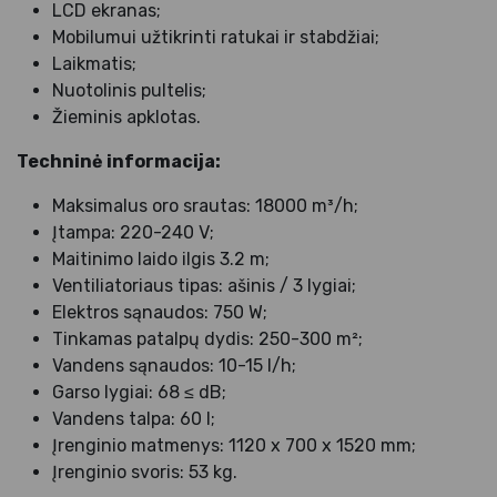
LCD ekranas;
Mobilumui užtikrinti ratukai ir stabdžiai;
Laikmatis;
Nuotolinis pultelis;
Žieminis apklotas.
Techninė informacija:
Maksimalus oro srautas: 18000 m³/h;
Įtampa: 220-240 V;
Maitinimo laido ilgis 3.2 m;
Ventiliatoriaus tipas: ašinis / 3 lygiai;
Elektros sąnaudos: 750 W;
Tinkamas patalpų dydis: 250-300 m²;
Vandens sąnaudos: 10-15 l/h;
Garso lygiai: 68 ≤ dB;
Vandens talpa: 60 l;
Įrenginio matmenys: 1120 x 700 x 1520 mm;
Įrenginio svoris: 53 kg.