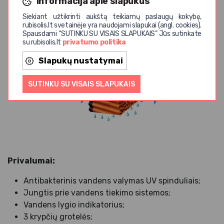
Informacija apie slapukus
temperatūrą iki 5 °C / 7 °C.
Siekiant užtikrinti aukštą teikiamų paslaugų kokybę,
rubisolis.lt svetainėje yra naudojami slapukai (angl. cookies).
Spausdami “SUTINKU SU VISAIS SLAPUKAIS” Jūs sutinkate
su rubisolis.lt
privatumo politika
Slapukų nustatymai
SUTINKU SU VISAIS SLAPUKAIS
Privalumai:
Antibakterinis vandens valymas UV spinduliais;
Jungtis prie vandens tiekimo sistemos;
Vandens lygio indikatorius;
3 krypčių grotelės;