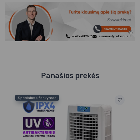
+37064819231
simanas@rubisolis.lt
Panašios prekės
Specialus užsakymas
Sp