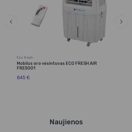
Eco fresh
Ec
Mobilus oro vėsintuvas ECO FRESH AIR
Mo
FRE5001
F
845 €
4
Naujienos