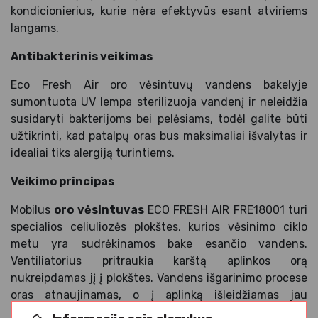
kondicionierius, kurie nėra efektyvūs esant atviriems
langams.
Antibakterinis veikimas
Eco Fresh Air oro vėsintuvų vandens bakelyje
sumontuota UV lempa sterilizuoja vandenį ir neleidžia
susidaryti bakterijoms bei pelėsiams, todėl galite būti
užtikrinti, kad patalpų oras bus maksimaliai išvalytas ir
idealiai tiks alergiją turintiems.
Veikimo principas
Mobilus
oro vėsintuvas
ECO FRESH AIR FRE18001 turi
specialios celiuliozės plokštes, kurios vėsinimo ciklo
metu yra sudrėkinamos bake esančio vandens.
Ventiliatorius pritraukia karštą aplinkos orą
nukreipdamas jį į plokštes. Vandens išgarinimo procese
oras atnaujinamas, o į aplinką išleidžiamas jau
atvėsintas gaivus oras, sumažindamas jutiminę