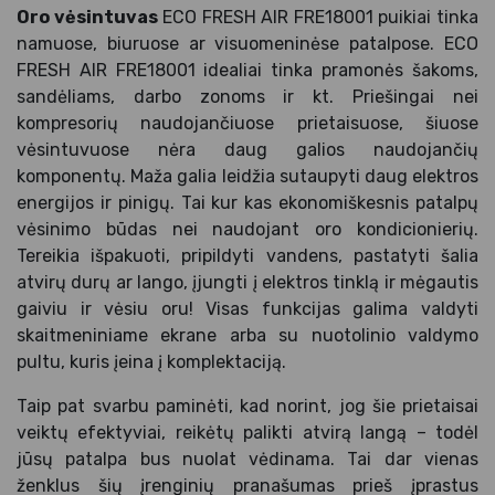
Oro vėsintuvas
ECO FRESH AIR FRE18001 puikiai tinka
namuose, biuruose ar visuomeninėse patalpose. ECO
FRESH AIR FRE18001 idealiai tinka pramonės šakoms,
sandėliams, darbo zonoms ir kt. Priešingai nei
kompresorių naudojančiuose prietaisuose, šiuose
vėsintuvuose nėra daug galios naudojančių
komponentų. Maža galia leidžia sutaupyti daug elektros
energijos ir pinigų. Tai kur kas ekonomiškesnis patalpų
vėsinimo būdas nei naudojant oro kondicionierių.
Tereikia išpakuoti, pripildyti vandens, pastatyti šalia
atvirų durų ar lango, įjungti į elektros tinklą ir mėgautis
gaiviu ir vėsiu oru! Visas funkcijas galima valdyti
skaitmeniniame ekrane arba su nuotolinio valdymo
pultu, kuris įeina į komplektaciją.
Taip pat svarbu paminėti, kad norint, jog šie prietaisai
veiktų efektyviai, reikėtų palikti atvirą langą – todėl
jūsų patalpa bus nuolat vėdinama. Tai dar vienas
ženklus šių įrenginių pranašumas prieš įprastus