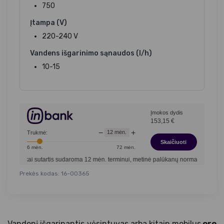
750
Įtampa (V)
220-240 V
Vandens išgarinimo sąnaudos (l/h)
10-15
Įmokos dydis
153,15
€
−
+
12
mėn.
Trukmė:
Skaičiuoti
6
mėn.
72
mėn.
kai sutartis sudaroma
12
mėn. terminui, metinė palūkanų norma –
12,90
%
, sutart
Prekės kodas: 16-00365
Vandenį išgarinantis vėsintuvas arba kitaip mobilus
oro