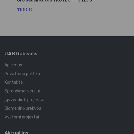
Oro sausintuvas TROTEC TTK 125 S
Or
1100 €
1
UAB Rubisolis
Apie mus
Privatumo politika
Kontaktai
Sprendimai verslui
Įgyvendinti projektai
Didmeninė prekyba
Vystomi projektai
Aktualijos