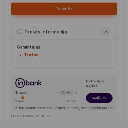
Teirautis
Prekės informacija
Gamintojas
Trotec
Įmokos dydis
43,05
€
−
+
12
mėn.
Trukmė:
Skaičiuoti
6
mėn.
72
mėn.
,00
€, kai sutartis sudaroma
12
mėn. terminui, metinė palūkanų norma –
13,90
%
,
Prekės kodas: 20-00031