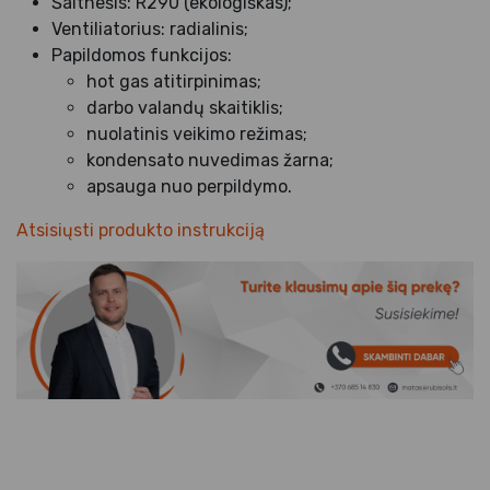
Šaltnešis: R290 (ekologiškas);
Ventiliatorius: radialinis;
Papildomos funkcijos:
hot gas atitirpinimas;
darbo valandų skaitiklis;
nuolatinis veikimo režimas;
kondensato nuvedimas žarna;
apsauga nuo perpildymo.
Atsisiųsti produkto instrukciją