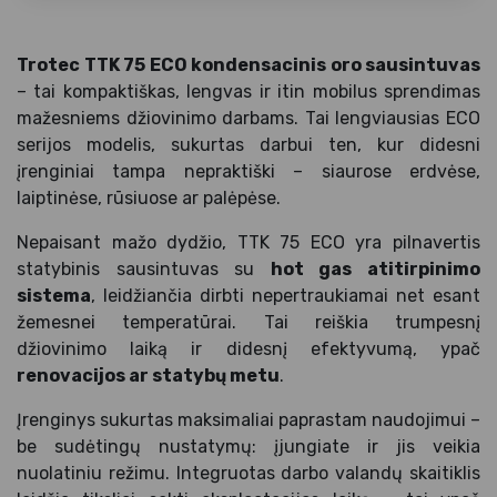
Trotec TTK 75 ECO kondensacinis oro sausintuvas
– tai kompaktiškas, lengvas ir itin mobilus sprendimas
mažesniems džiovinimo darbams. Tai lengviausias ECO
serijos modelis, sukurtas darbui ten, kur didesni
įrenginiai tampa nepraktiški – siaurose erdvėse,
laiptinėse, rūsiuose ar palėpėse.
Nepaisant mažo dydžio, TTK 75 ECO yra pilnavertis
statybinis sausintuvas su
hot gas atitirpinimo
sistema
, leidžiančia dirbti nepertraukiamai net esant
žemesnei temperatūrai. Tai reiškia trumpesnį
džiovinimo laiką ir didesnį efektyvumą, ypač
renovacijos ar statybų metu
.
Įrenginys sukurtas maksimaliai paprastam naudojimui –
be sudėtingų nustatymų: įjungiate ir jis veikia
nuolatiniu režimu. Integruotas darbo valandų skaitiklis