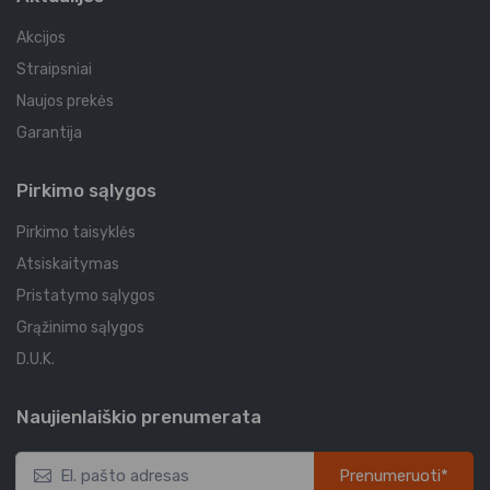
Akcijos
Straipsniai
Naujos prekės
Garantija
Pirkimo sąlygos
Pirkimo taisyklės
Atsiskaitymas
Pristatymo sąlygos
Grąžinimo sąlygos
D.U.K.
Naujienlaiškio prenumerata
Prenumeruoti*