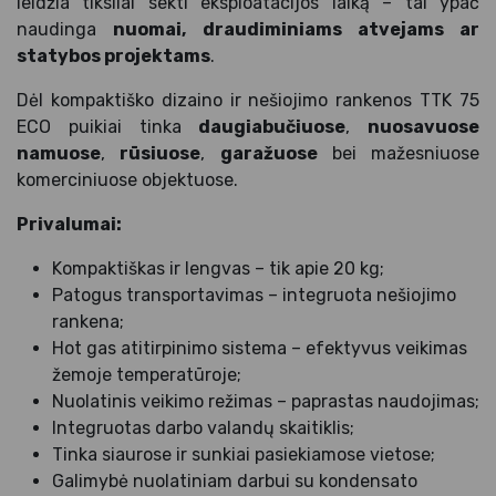
leidžia tiksliai sekti eksploatacijos laiką – tai ypač
naudinga
nuomai, draudiminiams atvejams ar
statybos projektams
.
Dėl kompaktiško dizaino ir nešiojimo rankenos TTK 75
ECO puikiai tinka
daugiabučiuose
,
nuosavuose
namuose
,
rūsiuose
,
garažuose
bei mažesniuose
komerciniuose objektuose.
Privalumai:
Kompaktiškas ir lengvas – tik apie 20 kg;
Patogus transportavimas – integruota nešiojimo
rankena;
Hot gas atitirpinimo sistema – efektyvus veikimas
žemoje temperatūroje;
Nuolatinis veikimo režimas – paprastas naudojimas;
Integruotas darbo valandų skaitiklis;
Tinka siaurose ir sunkiai pasiekiamose vietose;
Galimybė nuolatiniam darbui su kondensato