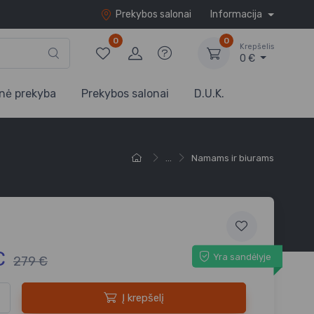
Prekybos salonai
Informacija
0
0
Krepšelis
0 €
nė prekyba
Prekybos salonai
D.U.K.
...
Namams ir biurams
€
Yra sandėlyje
279 €
Į krepšelį