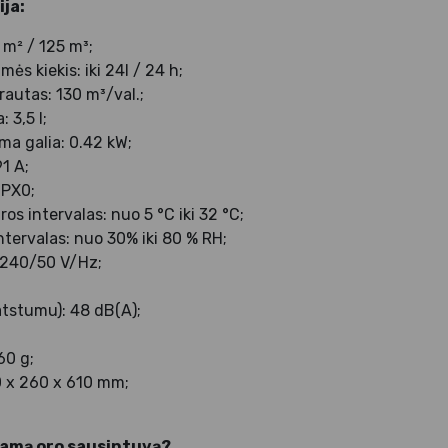
ja:
 m² / 125 m³;
s kiekis: iki 24l / 24 h;
rautas: 130 m³/val.;
 3,5 l;
a galia: 0.42 kW;
91 A;
IPX0;
s intervalas: nuo 5 °C iki 32 °C;
tervalas: nuo 30% iki 80 % RH;
-240/50 V/Hz;
atstumu): 48 dB(A);
 60 g;
0 x 260 x 610 mm;
nkamą oro sausintuvą?