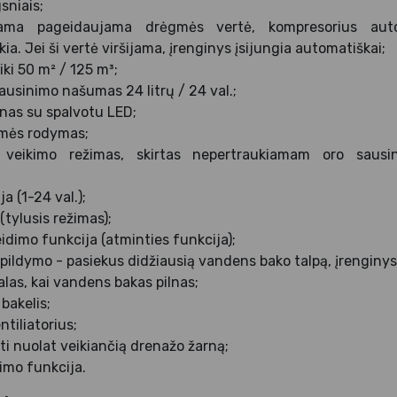
sniais;
iama pageidaujama drėgmės vertė, kompresorius autom
kia. Jei ši vertė viršijama, įrenginys įsijungia automatiškai;
ki 50 m² / 125 m³;
ausinimo našumas 24 litrų / 24 val.;
nas su spalvotu LED;
mės rodymas;
 veikimo režimas, skirtas nepertraukiamam oro sausin
a (1-24 val.);
(tylusis režimas);
idimo funkcija (atminties funkcija);
ildymo - pasiekus didžiausią vandens bako talpą, įrenginys 
las, kai vandens bakas pilnas;
 bakelis;
tiliatorius;
ti nuolat veikiančią drenažo žarną;
imo funkcija.