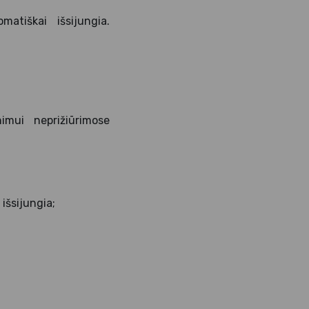
atiškai išsijungia.
imui neprižiūrimose
išsijungia;