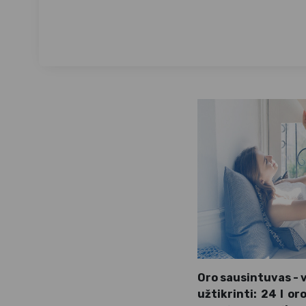
Oro sausintuvas - 
užtikrinti: 24 l o