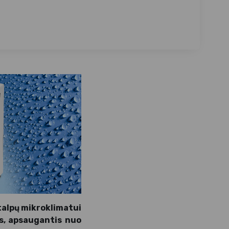
talpų mikroklimatui
as, apsaugantis nuo