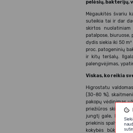
pelėsių, bakterijų, 
Mėgaukitės švariu k
suteikia tai ir dar d
skirtos nuolatinia
patalpose, biuruose,
dydis siekia iki 50 m
proc. patogeninių bak
ir kitų teršalų. Il
palengvėjimas, ypati
Viskas, ko reikia s
Higrostatu valdoma
(30-80 %), skaitmenin
pakopų vėdinimas užt
priežiūros skirtas
or
jungtį gale, kad iš 
Siek
priekinis spalvotas 
naud
sutin
kokybės būklė. LED