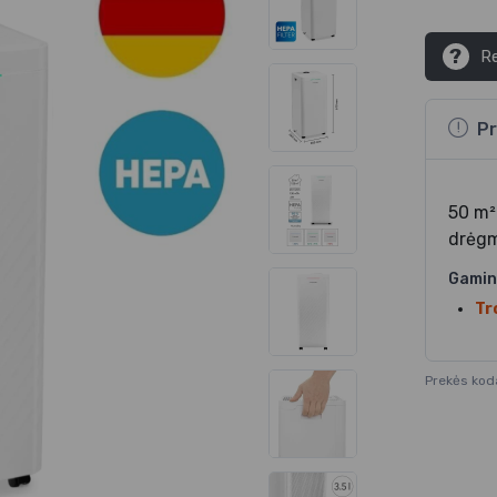
?
Re
Pr
50 m² 
drėgm
Gamin
Tr
Prekės kod