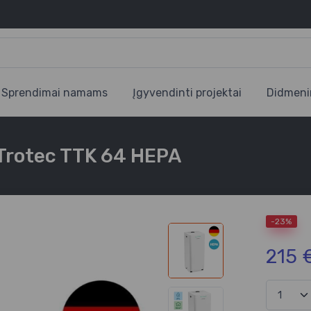
Sprendimai namams
Įgyvendinti projektai
Didmeni
 Trotec TTK 64 HEPA
-23%
215 