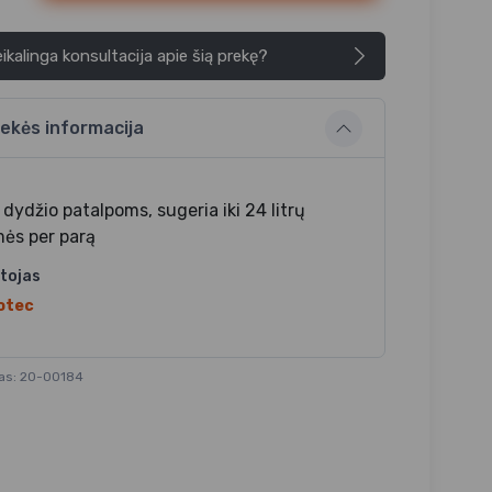
ikalinga konsultacija apie šią prekę?
ekės informacija
dydžio patalpoms, sugeria iki 24 litrų
ės per parą
tojas
otec
as: 20-00184