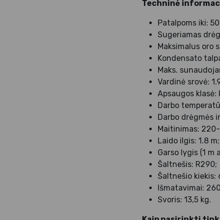
Techninė informaci
Patalpoms iki: 50
Sugeriamas drėgmė
Maksimalus oro s
Kondensato talpa:
Maks. sunaudojam
Vardinė srovė: 1.
Apsaugos klasė: 
Darbo temperatūro
Darbo drėgmės in
Maitinimas: 220
Laido ilgis: 1.8 m;
Garso lygis (1 m 
Šaltnešis: R290;
Šaltnešio kiekis:
Išmatavimai: 26
Svoris: 13,5 kg.
Kaip pasirinkti ti