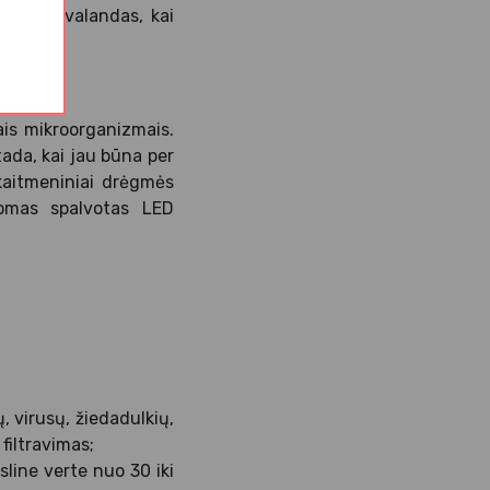
s darbo valandas, kai
ais mikroorganizmais.
tada, kai jau būna per
kaitmeniniai drėgmės
domas spalvotas LED
 virusų, žiedadulkių,
filtravimas;
line verte nuo 30 iki