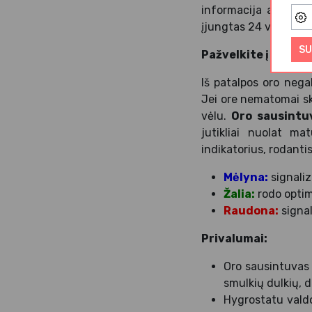
informacija apie esa
įjungtas 24 valandų la
SU
Pažvelkite į kambar
Iš patalpos oro nega
Jei ore nematomai skl
vėlu.
Oro sausintu
jutikliai nuolat m
indikatorius, rodant
Mėlyna:
signaliz
Žalia:
rodo optim
Raudona:
signal
Privalumai:
Oro sausintuvas 
smulkių dulkių, d
Hygrostatu valdo