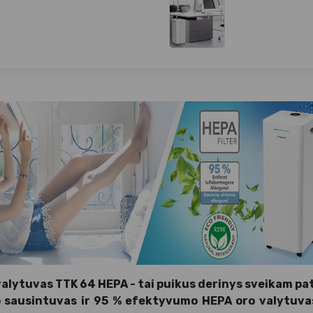
valytuvas TTK 64 HEPA - tai puikus derinys sveikam pa
ro sausintuvas ir 95 % efektyvumo HEPA oro valytuv