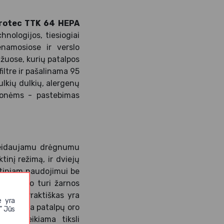
Trotec TTK 64 HEPA
hnologijos, tiesiogiai
namosiose ir verslo
žuose, kurių patalpos
iltre ir pašalinama 95
ulkių dulkių, alergenų
žmonėms - pastebimas
geidaujamu drėgnumu
tinį režimą, ir dviejų
atiniam naudojimui be
pildymo turi žarnos
žarną. Praktiškas yra
e yra
a) rodoma patalpų oro
” Jūs
e pateikiama tiksli