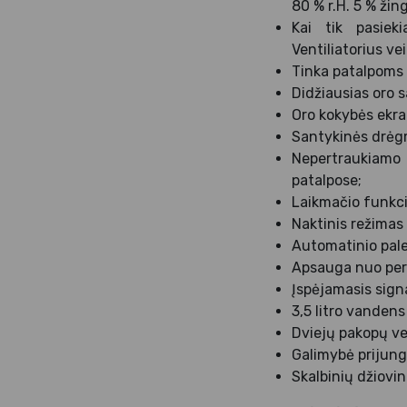
80 % r.H. 5 % žing
Kai tik pasiek
Ventiliatorius vei
Tinka patalpoms i
Didžiausias oro s
Oro kokybės ekra
Santykinės drėg
Nepertraukiamo
patalpose;
Laikmačio funkcij
Naktinis režimas 
Automatinio pale
Apsauga nuo perp
Įspėjamasis signa
3,5 litro vandens
Dviejų pakopų ven
Galimybė prijung
Skalbinių džiovin