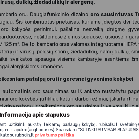
virusų, dulkių, žiedadulkių ir alergenų.
ambario oru. Daugiafunkcinio dizaino
oro sausintuvas 
augiau. Šis kombinuotas prietaisas, kuriame įdiegtos dvi tec
m oro kokybės gerinimui, pašalina nesveiką drėgmę gyve
 parduotuvėse, nešildomose žiemos soduose, rūsiuose ir gara
² / 125 m³. Be to, kambario oras valomas integruotame HEPA f
terijų ir virusų, pelėsių sporų, žiedadulkių, namų dulkių, sm
galaikė sveikatos apsauga visiems kambaryje esantiems 
ngai alergiškiems žmonėms.
veikesniam patalpų orui ir geresnei gyvenimo kokybei
s automatinis oro sausinimas su iš anksto nustatytu pa
iai oro kokybės jutikliai, keturi darbo režimai, įskaitant nak
ikrina patogų ir veiksmingą oro sausinimą ir valymą. Nuol
o sausintuvas Trotec TTK 64 HEPA
su apsauga nuo per
Informacija apie slapukus
oro ištrauktą kondensatą būtų galima lengvai išleisti per 
iant užtikrinti aukštą teikiamų paslaugų kokybę, rubisolis.lt svetainėj
LED ekranas, kuriame trimis spalvomis (mėlyna, žalia, raudon
ojami slapukai (angl. cookies). Spausdami “SUTINKU SU VISAIS SLAPUKAIS
kate su rubisolis.lt
privatumo politika
 ekrane esančiame šviečiančiame segmentiniame ekran