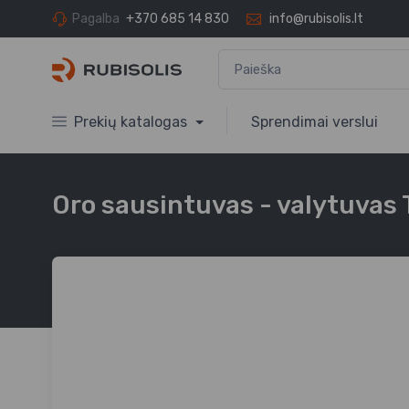
Pagalba
+370 685 14 830
info@rubisolis.lt
Prekių katalogas
Sprendimai verslui
Oro sausintuvas - valytuvas