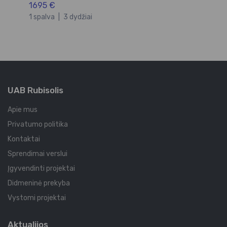
1695 €
1 
1 spalva
|
3 dydžiai
UAB Rubisolis
Apie mus
Privatumo politika
Kontaktai
Sprendimai verslui
Įgyvendinti projektai
Didmeninė prekyba
Vystomi projektai
Aktualijos