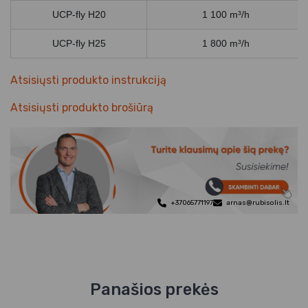
UCP-fly H20
1 100 m³/h
UCP-fly H25
1 800 m³/h
Atsisiųsti produkto instrukciją
Atsisiųsti produkto brošiūrą
+37065771197
arnas@rubisolis.lt
Panašios prekės