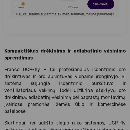
Skaičiuoti
6
mėn.
72
mėn.
27,00
€, kai sutartis sudaroma
12
mėn. terminui, metinė palūkanų norma –
12,90
%
Kompaktiškas drėkinimo ir adiabatinio vėsinimo
sprendimas
Franco UCP-fly – tai profesionalus išcentrinis oro
drėkintuvas ir oro aušintuvas viename įrenginyje. Ši
sistema sujungia išcentrinio purkštuvo ir
ventiliatoriaus veikimą, todėl užtikrina efektyvų oro
drėkinimą, adiabatinį vėsinimą bei paprastą montavimą
įvairiose pramonės, žemės ūkio ir komercinėse
patalpose.
Skirtingai nei aukšto slėgio rūko sistemos, UCP-fly
veikia naudodamas išcentrinio purškimo technologiją,