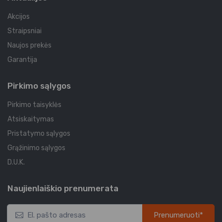
Akcijos
Straipsniai
Naujos prekės
Garantija
Pirkimo sąlygos
Pirkimo taisyklės
Atsiskaitymas
Pristatymo sąlygos
Grąžinimo sąlygos
D.U.K.
Naujienlaiškio prenumerata
Prenumeruoti*