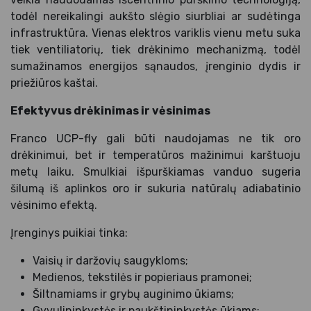
todėl nereikalingi aukšto slėgio siurbliai ar sudėtinga
infrastruktūra. Vienas elektros variklis vienu metu suka
tiek ventiliatorių, tiek drėkinimo mechanizmą, todėl
sumažinamos energijos sąnaudos, įrenginio dydis ir
priežiūros kaštai.
Efektyvus drėkinimas ir vėsinimas
Franco UCP-fly gali būti naudojamas ne tik oro
drėkinimui, bet ir temperatūros mažinimui karštuoju
metų laiku. Smulkiai išpurškiamas vanduo sugeria
šilumą iš aplinkos oro ir sukuria natūralų adiabatinio
vėsinimo efektą.
Įrenginys puikiai tinka:
Vaisių ir daržovių saugykloms;
Medienos, tekstilės ir popieriaus pramonei;
Šiltnamiams ir grybų auginimo ūkiams;
Gyvulininkystės ir paukštininkystės ūkiams;