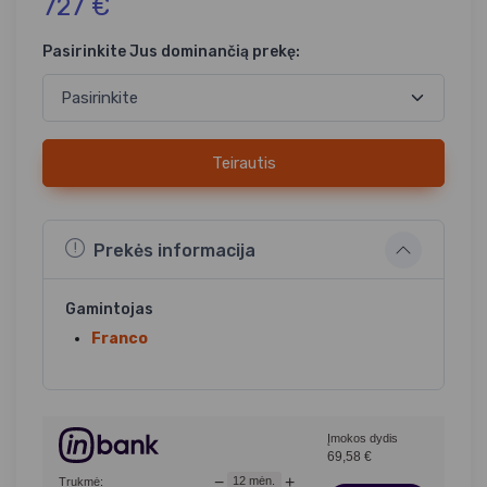
727 €
Pasirinkite Jus dominančią prekę:
Teirautis
Prekės informacija
Gamintojas
Franco
Įmokos dydis
69,58
€
−
+
12
mėn.
Trukmė: