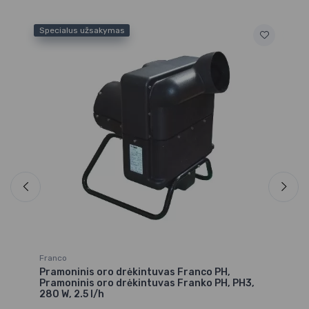
Specialus užsakymas
Sp
Franco
Fr
Pramoninis oro drėkintuvas Franco PH,
Pr
Pramoninis oro drėkintuvas Franko PH, PH3,
UC
280 W, 2.5 l/h
7