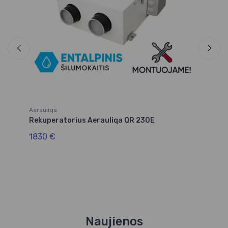
Aerauliqa
Ae
h
Rekuperatorius Aerauliqa QR 230E
Re
R
1830 €
13
Naujienos