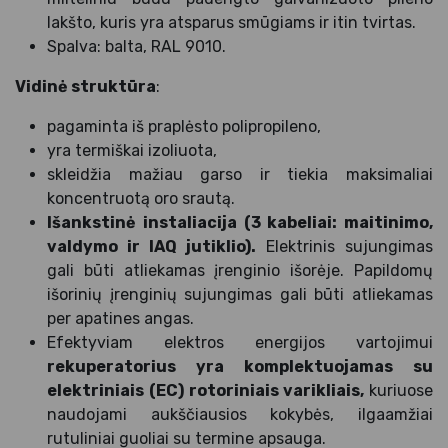
lakšto, kuris yra atsparus smūgiams ir itin tvirtas.
Spalva: balta, RAL 9010.
Vidinė struktūra
:
pagaminta iš praplėsto polipropileno,
yra termiškai izoliuota,
skleidžia mažiau garso ir tiekia maksimaliai
koncentruotą oro srautą.
Išankstinė instaliacija (3 kabeliai: maitinimo,
valdymo ir IAQ jutiklio).
Elektrinis sujungimas
gali būti atliekamas įrenginio išorėje. Papildomų
išorinių įrenginių sujungimas gali būti atliekamas
per apatines angas.
Efektyviam elektros energijos vartojimui
rekuperatorius yra komplektuojamas su
elektriniais (EC) rotoriniais varikliais,
kuriuose
naudojami aukščiausios kokybės, ilgaamžiai
rutuliniai guoliai su termine apsauga.