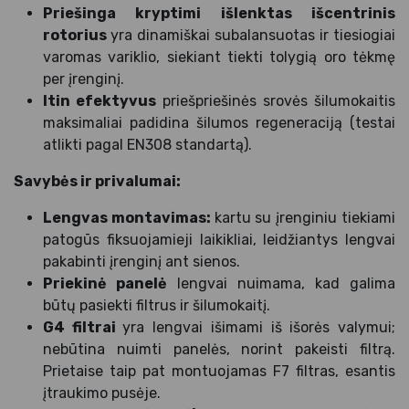
Priešinga kryptimi išlenktas išcentrinis
rotorius
yra dinamiškai subalansuotas ir tiesiogiai
varomas variklio, siekiant tiekti tolygią oro tėkmę
per įrenginį.
Itin efektyvus
priešpriešinės srovės šilumokaitis
maksimaliai padidina šilumos regeneraciją (testai
atlikti pagal EN308 standartą).
Savybės ir privalumai:
Lengvas montavimas:
kartu su įrenginiu tiekiami
patogūs fiksuojamieji laikikliai, leidžiantys lengvai
pakabinti įrenginį ant sienos.
Priekinė panelė
lengvai nuimama, kad galima
būtų pasiekti filtrus ir šilumokaitį.
G4 filtrai
yra lengvai išimami iš išorės valymui;
nebūtina nuimti panelės, norint pakeisti filtrą.
Prietaise taip pat montuojamas F7 filtras, esantis
įtraukimo pusėje.