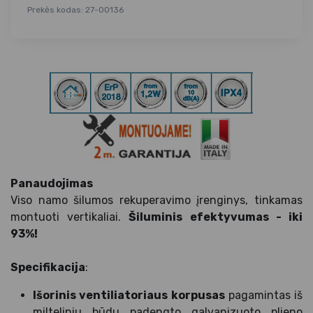
Prekės kodas: 27-00136
Panaudojimas
Viso namo šilumos rekuperavimo įrenginys, tinkamas
montuoti vertikaliai.
Šiluminis efektyvumas - iki
93%!
Specifikacija
:
Išorinis ventiliatoriaus korpusas
pagamintas iš
milteliniu būdu padengto galvanizuoto plieno