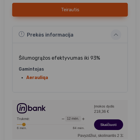
Teirautis
Prekės informacija
Šilumogrąžos efektyvumas iki 93%
Gamintojas
Aerauliqa
Įmokos dydis
218,36
€
−
+
12
mėn.
Trukmė:
Skaičiuoti
6
mėn.
84
mėn.
Pavyzdžiui, skolinantis
2 321,00
€, kai sut