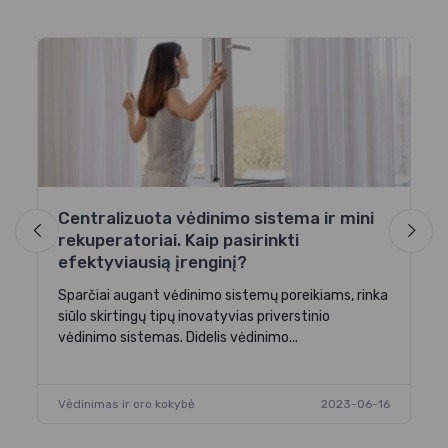
a
Centralizuota vėdinimo sistema ir mini
R
rekuperatoriai. Kaip pasirinkti
a
efektyviausią įrenginį?
o
Už
di
Sparčiai augant vėdinimo sistemų poreikiams, rinka
sv
siūlo skirtingų tipų inovatyvias priverstinio
vėdinimo sistemas. Didelis vėdinimo...
-23
Vė
Vėdinimas ir oro kokybė
2023-06-16