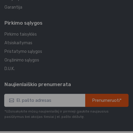
Garantija
Pirkimo sąlygos
Pirkimo taisyklės
Atsiskaitymas
Pristatymo sąlygos
Grąžinimo sąlygos
D.U.K.
Naujienlaiškio prenumerata
Prenumeruoti*
*Užsisakykite mūsų naujienlaiškį ir pirmieji gaukite naujausius
pasiūlymus bei akcijas tiesiai į el. pašto dėžutę.