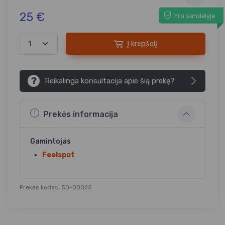
25 €
Yra sandėlyje
Į krepšelį
?
Reikalinga konsultacija apie šią prekę?
Prekės informacija
Gamintojas
Feelspot
Prekės kodas: 50-00025