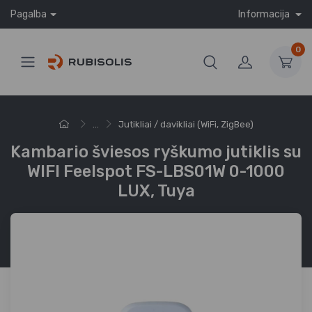
Pagalba
Informacija
0
...
Jutikliai / davikliai (WiFi, ZigBee)
Kambario šviesos ryškumo jutiklis su
WIFI Feelspot FS-LBS01W 0-1000
LUX, Tuya