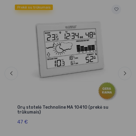
Prekė su trūkumais
Orų stotelė Technoline MA 10410 (prekė su
Fe
trūkumais)
Te
TD
47 €
17