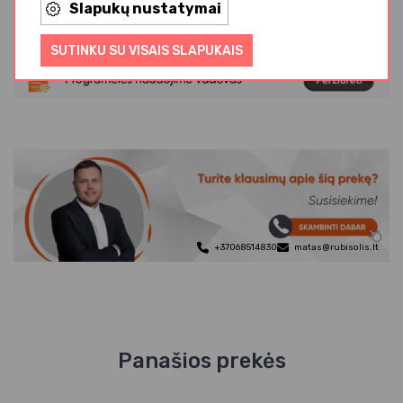
Slapukų nustatymai
SUTINKU SU VISAIS SLAPUKAIS
+37068514830
matas@rubisolis.lt
Panašios prekės