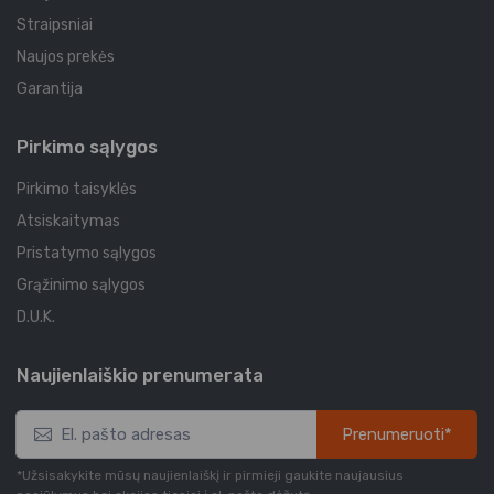
Straipsniai
Naujos prekės
Garantija
Pirkimo sąlygos
Pirkimo taisyklės
Atsiskaitymas
Pristatymo sąlygos
Grąžinimo sąlygos
D.U.K.
Naujienlaiškio prenumerata
Prenumeruoti*
*Užsisakykite mūsų naujienlaiškį ir pirmieji gaukite naujausius