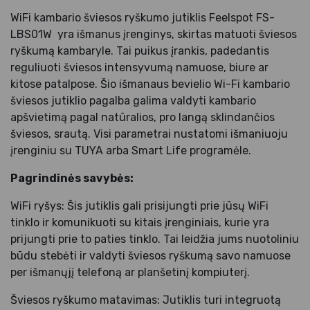
WiFi kambario šviesos ryškumo jutiklis Feelspot FS-
LBS01W yra išmanus įrenginys, skirtas matuoti šviesos
ryškumą kambaryle. Tai puikus įrankis, padedantis
reguliuoti šviesos intensyvumą namuose, biure ar
kitose patalpose. Šio išmanaus bevielio Wi-Fi kambario
šviesos jutiklio pagalba galima valdyti kambario
apšvietimą pagal natūralios, pro langą sklindančios
šviesos, srautą. Visi parametrai nustatomi išmaniuoju
įrenginiu su TUYA arba Smart Life programėle.
Pagrindinės savybės:
WiFi ryšys: Šis jutiklis gali prisijungti prie jūsų WiFi
tinklo ir komunikuoti su kitais įrenginiais, kurie yra
prijungti prie to paties tinklo. Tai leidžia jums nuotoliniu
būdu stebėti ir valdyti šviesos ryškumą savo namuose
per išmanųjį telefoną ar planšetinį kompiuterį.
Šviesos ryškumo matavimas: Jutiklis turi integruotą