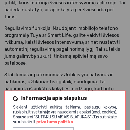
jutiklį, kuris matuoja šviesos intensyvumą aplinkoje. Tai
padeda nustatyti, ar aplinka yra per šviesi arba per
tamsi.
Reguliavimo funkcija: Naudojant mobiliojo telefono
programėlę Tuya ar Smart Life, galite valdyti šviesos
ryškumą, keisti šviesos intensyvumą ar net nustatyti
automatinį reguliavimą pagal norimą lygį. Tai suteikia
jums galimybę sukurti tinkamą apšvietimą savo
patalpose.
Stabilumas ir patikimumas: Jutiklis yra patvarus ir
patikimas, užtikrinantis ilgalaikį naudojimą. Tai
pagaminta iš aukštos kokybės medžiagų, kad būtų
užtikrintas geriausias veikimas.
Informacija apie slapukus
Atsisiųsti produkto instrukciją
Siekiant užtikrinti aukštą teikiamų paslaugų kokybę,
rubisolis.lt svetainėje yra naudojami slapukai (angl. cookies).
Spausdami “SUTINKU SU VISAIS SLAPUKAIS” Jūs sutinkate
su rubisolis.lt
privatumo politika