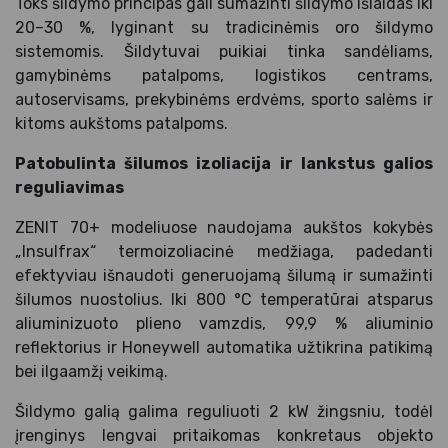
Toks šildymo principas gali sumažinti šildymo išlaidas iki
20–30 %, lyginant su tradicinėmis oro šildymo
sistemomis. Šildytuvai puikiai tinka sandėliams,
gamybinėms patalpoms, logistikos centrams,
autoservisams, prekybinėms erdvėms, sporto salėms ir
kitoms aukštoms patalpoms.
Patobulinta šilumos izoliacija ir lankstus galios
reguliavimas
ZENIT 70+ modeliuose naudojama aukštos kokybės
„Insulfrax“ termoizoliacinė medžiaga, padedanti
efektyviau išnaudoti generuojamą šilumą ir sumažinti
šilumos nuostolius. Iki 800 °C temperatūrai atsparus
aliuminizuoto plieno vamzdis, 99,9 % aliuminio
reflektorius ir Honeywell automatika užtikrina patikimą
bei ilgaamžį veikimą.
Šildymo galią galima reguliuoti 2 kW žingsniu, todėl
įrenginys lengvai pritaikomas konkretaus objekto