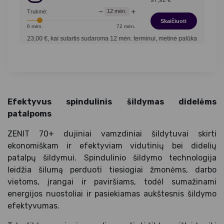
−
+
12
mėn.
Trukmė:
Skaičiuoti
6
mėn.
72
mėn.
 023,00
€, kai sutartis sudaroma
12
mėn. terminui, metinė palūkanų norma –
12,90
Efektyvus spindulinis šildymas didelėms
patalpoms
ZENIT 70+ dujiniai vamzdiniai šildytuvai skirti
ekonomiškam ir efektyviam vidutinių bei didelių
patalpų šildymui. Spindulinio šildymo technologija
leidžia šilumą perduoti tiesiogiai žmonėms, darbo
vietoms, įrangai ir paviršiams, todėl sumažinami
energijos nuostoliai ir pasiekiamas aukštesnis šildymo
efektyvumas.