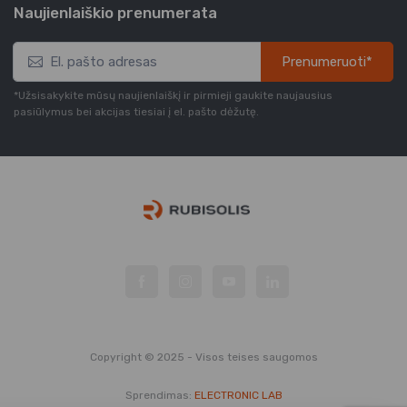
Naujienlaiškio prenumerata
Prenumeruoti*
*Užsisakykite mūsų naujienlaiškį ir pirmieji gaukite naujausius
pasiūlymus bei akcijas tiesiai į el. pašto dėžutę.
Copyright © 2025 - Visos teises saugomos
Sprendimas:
ELECTRONIC LAB