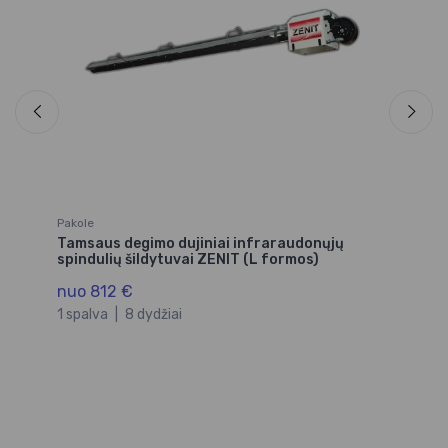
Pakole
Pa
Tamsaus degimo dujiniai infraraudonųjų
Ta
spindulių šildytuvai ZENIT (L formos)
sp
nuo 812 €
nu
1 spalva
|
8 dydžiai
1 