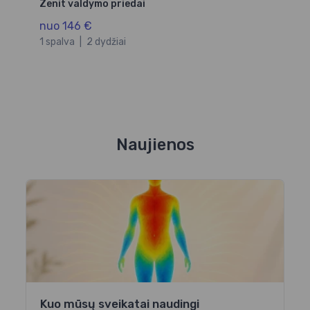
Zenit valdymo priedai
nuo 146 €
1 spalva
|
2 dydžiai
Naujienos
Kuo mūsų sveikatai naudingi