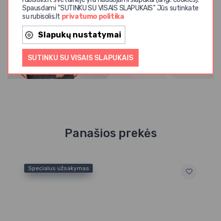
Atsisiųsti naudotojo gidą
Spausdami “SUTINKU SU VISAIS SLAPUKAIS” Jūs sutinkate
su rubisolis.lt
privatumo politika
Slapukų nustatymai
SUTINKU SU VISAIS SLAPUKAIS
+37065771197
arnas@rubisolis.lt
Panašios prekės
Specialus užsakymas
Sp