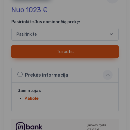
Nuo 1023 €
Pasirinkite Jus dominančią prekę:
Teirautis
Prekės informacija
Gamintojas
Pakole
Įmokos dydis
97,92
€