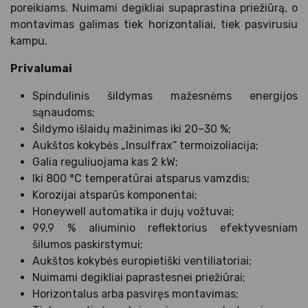
poreikiams. Nuimami degikliai supaprastina priežiūrą, o
montavimas galimas tiek horizontaliai, tiek pasvirusiu
kampu.
Privalumai
Spindulinis šildymas mažesnėms energijos
sąnaudoms;
Šildymo išlaidų mažinimas iki 20–30 %;
Aukštos kokybės „Insulfrax“ termoizoliacija;
Galia reguliuojama kas 2 kW;
Iki 800 °C temperatūrai atsparus vamzdis;
Korozijai atsparūs komponentai;
Honeywell automatika ir dujų vožtuvai;
99,9 % aliuminio reflektorius efektyvesniam
šilumos paskirstymui;
Aukštos kokybės europietiški ventiliatoriai;
Nuimami degikliai paprastesnei priežiūrai;
Horizontalus arba pasviręs montavimas;