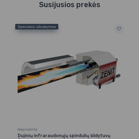
Susijusios prekės
Specialus užsakymas
Nepriskirta
Dujinių infraraudonųjų spindulių šildytuvų