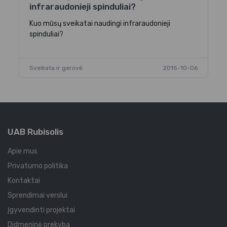
infraraudonieji spinduliai?
Kuo mūsų sveikatai naudingi infraraudonieji
spinduliai?
Sveikata ir gerovė
2015-10-06
UAB Rubisolis
Apie mus
Privatumo politika
Kontaktai
Sprendimai verslui
Įgyvendinti projektai
Didmeninė prekyba