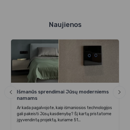
Naujienos
I
e
au,
Gr
ve
ku
Išmanūs sprendimai Jūsų moderniems
-16
namams
Iš
Ar kada pagalvojote, kaip išmaniosios technologijos
gali pakeisti Jūsų kasdienybę? Šį kartą pristatome
įgyvendintą projektą, kuriame 51...