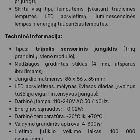
prijungti;
Skirta visų tipų lemputėms, įskaitant tradicines
lemputes, LED apšvietimą, liuminescencinės
lempas ir energiją taupančias lemputes.
Techninė informacija:
Tipas:
tripolis sensorinis jungiklis
(trijų
grandinių, vieno modulio);
Medžiagos: grūdintas stiklas (4 mm, atsparus
įbrėžimams);
Jungiklio matmenys: 86 x 86 x 35 mm;
LED apšvietimas: mėlynas šviesos diodas (švelnus
tuščiąja eiga ir intensyvus įjungus);
Darbinė įtampa: 110-240V AC 50 / 60Hz;
Energijos sąnaudos: ~ 0,02W;
Darbinė temperatūra: -20°C iki +70°C;
Valdymo grandinės apkrova: 4-300W;
Lietimo jutiklio veikimo laikas: 100 000
paspaudimų;