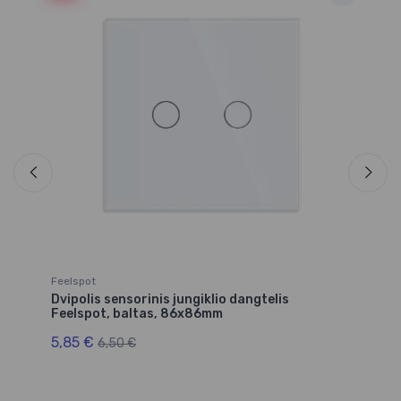
ot,
Feelspot
Fe
Dvipolis sensorinis jungiklio dangtelis
Dv
Feelspot, baltas, 86x86mm
Fe
5,85 €
5
6,50 €