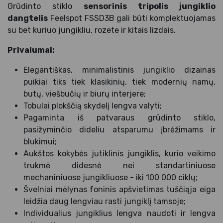
Grūdinto stiklo
sensorinis tripolis jungiklio
dangtelis
Feelspot FSSD3B gali būti komplektuojamas
su bet kuriuo jungikliu, rozete ir kitais lizdais.
Privalumai:
Elegantiškas, minimalistinis jungiklio dizainas
puikiai tiks tiek klasikinių, tiek modernių namų,
butų, viešbučių ir biurų interjere;
Tobulai plokščią skydelį lengva valyti;
Pagaminta iš patvaraus grūdinto stiklo,
pasižyminčio dideliu atsparumu įbrėžimams ir
blukimui;
Aukštos kokybės jutiklinis jungiklis, kurio veikimo
trukmė didesnė nei standartiniuose
mechaniniuose jungikliuose - iki 100 000 ciklų;
Švelniai mėlynas foninis apšvietimas tuščiąja eiga
leidžia daug lengviau rasti jungiklį tamsoje;
Individualius jungiklius lengva naudoti ir lengva