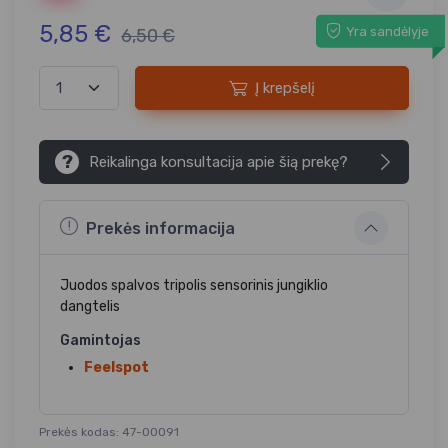
5,85 €
Yra sandėlyje
6,50 €
Į krepšelį
?
Reikalinga konsultacija apie šią prekę?
Prekės informacija
Juodos spalvos tripolis sensorinis jungiklio
dangtelis
Gamintojas
Feelspot
Prekės kodas: 47-00091