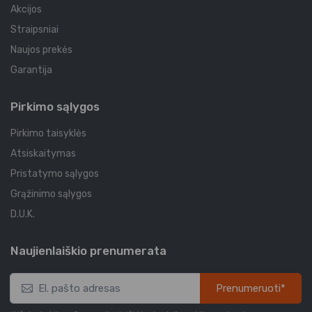
Akcijos
Straipsniai
Naujos prekės
Garantija
Pirkimo sąlygos
Pirkimo taisyklės
Atsiskaitymas
Pristatymo sąlygos
Grąžinimo sąlygos
D.U.K.
Naujienlaiškio prenumerata
Prenumeruoti*