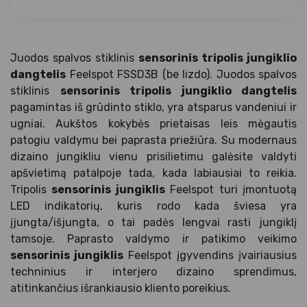
Juodos spalvos stiklinis
sensorinis tripolis jungiklio
dangtelis
Feelspot FSSD3B (be lizdo). Juodos spalvos
stiklinis
sensorinis tripolis jungiklio dangtelis
pagamintas iš grūdinto stiklo, yra atsparus vandeniui ir
ugniai. Aukštos kokybės prietaisas leis mėgautis
patogiu valdymu bei paprasta priežiūra. Su modernaus
dizaino jungikliu vienu prisilietimu galėsite valdyti
apšvietimą patalpoje tada, kada labiausiai to reikia.
Tripolis
sensorinis jungiklis
Feelspot turi įmontuotą
LED indikatorių, kuris rodo kada šviesa yra
įjungta/išjungta, o tai padės lengvai rasti jungiklį
tamsoje. Paprasto valdymo ir patikimo veikimo
sensorinis jungiklis
Feelspot įgyvendins įvairiausius
techninius ir interjero dizaino sprendimus,
atitinkančius išrankiausio kliento poreikius.