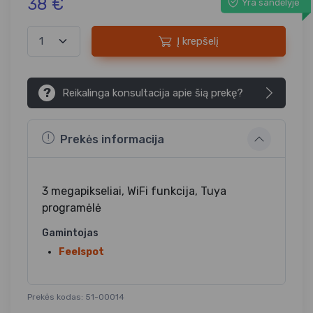
38 €
Yra sandėlyje
Į krepšelį
?
Reikalinga konsultacija apie šią prekę?
Prekės informacija
3 megapikseliai, WiFi funkcija, Tuya
programėlė
Gamintojas
Feelspot
Prekės kodas: 51-00014