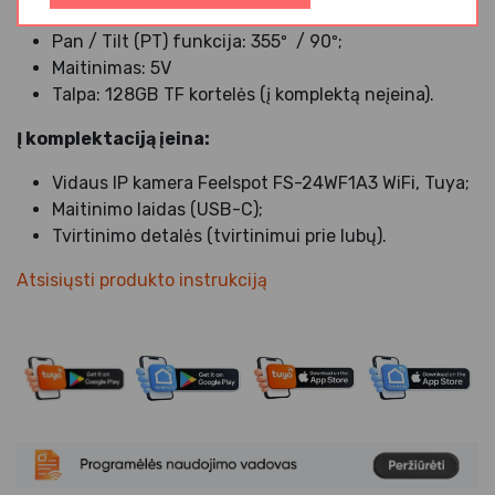
Video kompresija: H.265;
Pan / Tilt (PT) funkcija: 355º / 90º;
Maitinimas: 5V
Talpa: 128GB TF kortelės (į komplektą neįeina).
Į komplektaciją įeina:
Vidaus IP kamera Feelspot FS-24WF1A3 WiFi, Tuya;
Maitinimo laidas (USB-C);
Tvirtinimo detalės (tvirtinimui prie lubų).
Atsisiųsti produkto instrukciją