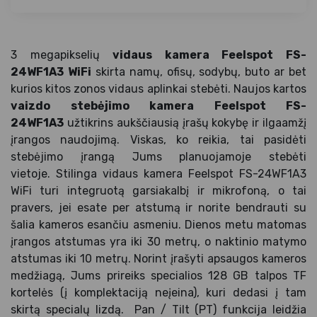
3 megapikselių
vidaus kamera Feelspot FS-
24WF1A3
WiFi
skirta namų, ofisų, sodybų, buto ar bet
kurios kitos zonos vidaus aplinkai stebėti. Naujos kartos
vaizdo stebėjimo kamera Feelspot FS-
24WF1A3
užtikrins aukščiausią įrašų kokybę ir ilgaamžį
įrangos naudojimą. Viskas, ko reikia, tai pasidėti
stebėjimo įrangą Jums planuojamoje stebėti
vietoje. Stilinga vidaus kamera Feelspot FS-24WF1A3
WiFi turi integruotą garsiakalbį ir mikrofoną, o tai
pravers, jei esate per atstumą ir norite bendrauti su
šalia kameros esančiu asmeniu. Dienos metu matomas
įrangos atstumas yra iki 30 metrų, o naktinio matymo
atstumas iki 10 metrų. Norint įrašyti apsaugos kameros
medžiagą, Jums prireiks specialios 128 GB talpos TF
kortelės (į komplektaciją neįeina), kuri dedasi į tam
skirtą specialų lizdą. Pan / Tilt (PT) funkcija leidžia