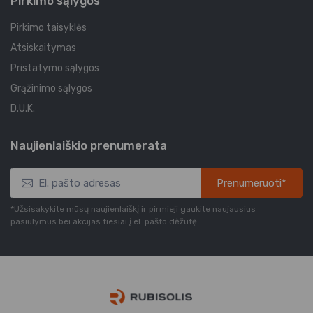
Pirkimo sąlygos
Pirkimo taisyklės
Atsiskaitymas
Pristatymo sąlygos
Grąžinimo sąlygos
D.U.K.
Naujienlaiškio prenumerata
Prenumeruoti*
*Užsisakykite mūsų naujienlaiškį ir pirmieji gaukite naujausius
pasiūlymus bei akcijas tiesiai į el. pašto dėžutę.