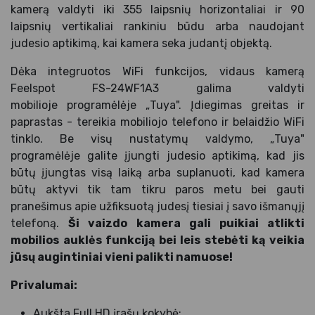
kamerą valdyti iki 355 laipsnių horizontaliai ir 90
laipsnių vertikaliai rankiniu būdu arba naudojant
judesio aptikimą, kai kamera seka judantį objektą.
Dėka integruotos WiFi funkcijos, vidaus kamerą
Feelspot FS-24WF1A3 galima valdyti
mobilioje programėlėje „Tuya". Įdiegimas greitas ir
paprastas - tereikia mobiliojo telefono ir belaidžio WiFi
tinklo. Be visų nustatymų valdymo, „Tuya"
programėlėje galite įjungti judesio aptikimą, kad jis
būtų įjungtas visą laiką arba suplanuoti, kad kamera
būtų aktyvi tik tam tikru paros metu bei gauti
pranešimus apie užfiksuotą judesį tiesiai į savo išmanųjį
telefoną.
Ši vaizdo kamera gali puikiai atlikti
mobilios auklės funkciją bei leis stebėti ką veikia
jūsų augintiniai vieni palikti namuose!
Privalumai:
Aukšta Full HD įrašų kokybė;