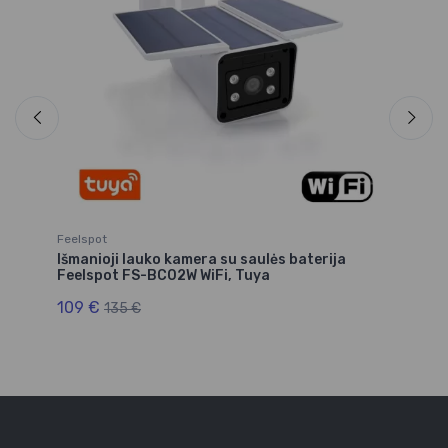
Feelspot
Fe
Išmanioji lauko kamera su saulės baterija
Ka
Feelspot FS-BC02W WiFi, Tuya
4
109 €
135 €