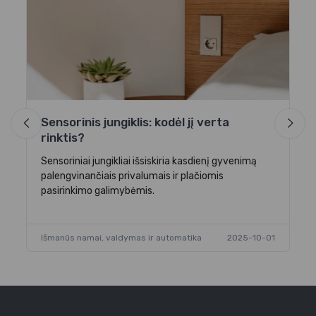
I
n
au,
Ar
ga
įg
Sensorinis jungiklis: kodėl jį verta
-16
rinktis?
Iš
Sensoriniai jungikliai išsiskiria kasdienį gyvenimą
palengvinančiais privalumais ir plačiomis
pasirinkimo galimybėmis.
Išmanūs namai, valdymas ir automatika
2025-10-01