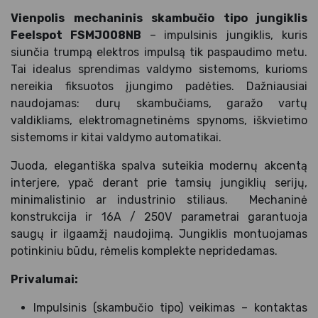
Vienpolis mechaninis skambučio tipo jungiklis
Feelspot FSMJ008NB
– impulsinis jungiklis, kuris
siunčia trumpą elektros impulsą tik paspaudimo metu.
Tai idealus sprendimas valdymo sistemoms, kurioms
nereikia fiksuotos įjungimo padėties. Dažniausiai
naudojamas: durų skambučiams, garažo vartų
valdikliams, elektromagnetinėms spynoms, iškvietimo
sistemoms ir kitai valdymo automatikai.
Juoda, elegantiška spalva suteikia modernų akcentą
interjere, ypač derant prie tamsių jungiklių serijų,
minimalistinio ar industrinio stiliaus. Mechaninė
konstrukcija ir 16A / 250V parametrai garantuoja
saugų ir ilgaamžį naudojimą. Jungiklis montuojamas
potinkiniu būdu, rėmelis komplekte nepridedamas.
Privalumai:
Impulsinis (skambučio tipo) veikimas – kontaktas