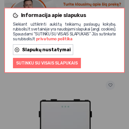
Informacija apie slapukus
Siekiant užtikrinti aukštą teikiamų paslaugų kokybę,
+37068514830
matas@rubisolis.lt
rubisolis.lt svetainėje yra naudojami slapukai (angl. cookies).
Spausdami “SUTINKU SU VISAIS SLAPUKAIS” Jūs sutinkate
su rubisolis.lt
privatumo politika
Slapukų nustatymai
Panašios prekės
SUTINKU SU VISAIS SLAPUKAIS
Fe
Vi
Fe
4,