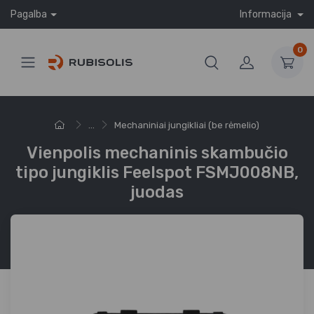
Pagalba
Informacija
0
...
Mechaniniai jungikliai (be rėmelio)
Vienpolis mechaninis skambučio
tipo jungiklis Feelspot FSMJ008NB,
juodas