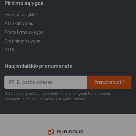
Pirkimo sąlygos
Pirkimo taisyklės
Atsiskaitymas
Pristatymo sąlygos
Grąžinimo sąlygos
D.U.K.
Naujienlaiškio prenumerata
Prenumeruoti*
*Užsisakykite mūsų naujienlaiškį ir pirmieji gaukite naujausius
pasiūlymus bei akcijas tiesiai į el. pašto dėžutę.