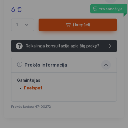
6 €
Yra sandėlyje
Į krepšelį
?
Reikalinga konsultacija apie šią prekę?
Prekės informacija
Gamintojas
Feelspot
Prekės kodas: 47-00272