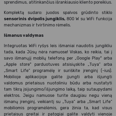
sprendimus, atitinkančius išrankiausio kliento poreikius.
Komplektą sudaro: juodos spalvos grūdinto stiklo
sensorinis dvipolis jungiklis,
800 W su WiFi funkcija
mechanizmas ir tvirtinimo rėmelis.
Išmanus valdymas
Integruotas WiFi ryšys leis išmaniai naudotis jungikliu
tada, kada Jūsų nėra namuose! Viskas, ko reikia, tai į
savo išmanųjį mobilų telefoną per „Google Play" arba
„Apple store" parduotuves atsisiųskite „Tuya“ arba
„Smart Life“ programėlę ir suriškite įrenginį (-ius).
Mobilioje aplikacijoje galite įjungti arba išjungti
valdomus prietaisus nuotoliniu būdu arba nustatyti
tam tikrą įsijungimo/išjungimo laiką, taip sutaupydami
elektros. Jeigu namuose turite daugiau negu vieną
išmanų įrenginį, veikiantį su „Tuya“ arba „Smart Life“
mobiliomis programėlėmis, gera žinia ta, kad visus
prietaisus greitai ir patogiai galite valdyti vienoje