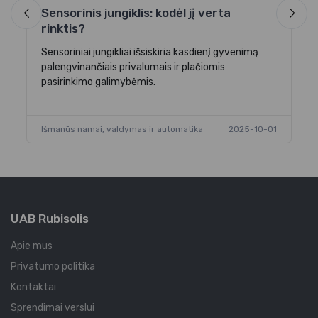
el
Sensorinis jungiklis: kodėl jį verta
rinktis?
Sensoriniai jungikliai išsiskiria kasdienį gyvenimą
-19
Iš
palengvinančiais privalumais ir plačiomis
pasirinkimo galimybėmis.
Išmanūs namai, valdymas ir automatika
2025-10-01
UAB Rubisolis
Apie mus
Privatumo politika
Kontaktai
Sprendimai verslui