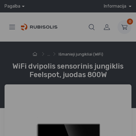
Pagalba
Informacija
0
...
Išmanieji jungikliai (WiFi)
WiFi dvipolis sensorinis jungiklis
Feelspot, juodas 800W