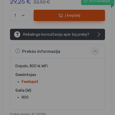
29,25 €
Yra sandėlyje
32,50 €
Į krepšelį
?
Reikalinga konsultacija apie šią prekę?
Prekės informacija
Dvipolis, 800 W, WiFi
Gamintojas
Feelspot
Galia (W)
800
Prekės kodas: 47-00186