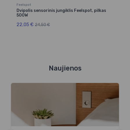
Feelspot
Dvipolis sensorinis jungiklis Feelspot, pilkas
500W
22,05 €
24,50 €
Naujienos
E
t
k
Da
en