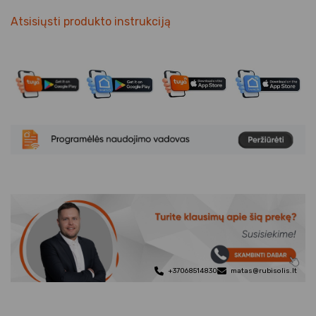
Atsisiųsti produkto instrukciją
+37068514830
matas@rubisolis.lt