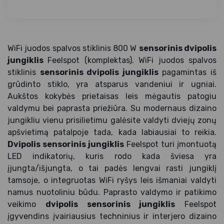
WiFi juodos spalvos stiklinis 800 W
sensorinis dvipolis
jungiklis
Feelspot (komplektas). WiFi juodos spalvos
stiklinis
sensorinis dvipolis jungiklis
pagamintas iš
grūdinto stiklo, yra atsparus vandeniui ir ugniai.
Aukštos kokybės prietaisas leis mėgautis patogiu
valdymu bei paprasta priežiūra. Su modernaus dizaino
jungikliu vienu prisilietimu galėsite valdyti dviejų zonų
apšvietimą patalpoje tada, kada labiausiai to reikia.
Dvipolis sensorinis jungiklis
Feelspot turi įmontuotą
LED indikatorių, kuris rodo kada šviesa yra
įjungta/išjungta, o tai padės lengvai rasti jungiklį
tamsoje, o integruotas WiFi ryšys leis išmaniai valdyti
namus nuotoliniu būdu. Paprasto valdymo ir patikimo
veikimo
dvipolis sensorinis jungiklis
Feelspot
įgyvendins įvairiausius techninius ir interjero dizaino