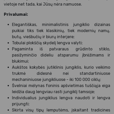
vietoje net tada, kai Jūsų nėra namuose.
Privalumai:
Elegantiškas, minimalistinis jungiklio dizainas
puikiai tiks tiek klasikinių, tiek modernių namų,
butų, viešbučių ir biurų interjere;
Tobulai plokščią skydelį lengva valyti;
Pagaminta iš patvaraus grūdinto stiklo,
pasižyminčio dideliu atsparumu įbrėžimams ir
blukimui;
Aukštos kokybės jutiklinis jungiklis, kurio veikimo
trukmė didesnė nei standartiniuose
mechaniniuose jungikliuose - iki 100 000 ciklų;
Švelniai mėlynas foninis apšvietimas tuščiąja eiga
leidžia daug lengviau rasti jungiklį tamsoje;
Individualius jungiklius lengva naudoti ir lengva
prijungti;
Skirta visų tipų lemputėms, įskaitant tradicines