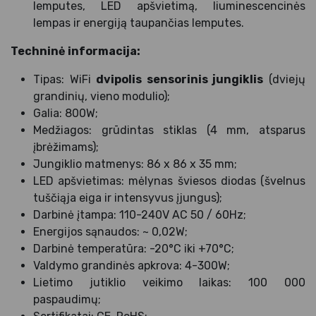
lemputes, LED apšvietimą, liuminescencinės
lempas ir energiją taupančias lemputes.
Techninė informacija:
Tipas: WiFi
dvipolis sensorinis jungiklis
(dviejų
grandinių, vieno modulio);
Galia: 800W;
Medžiagos: grūdintas stiklas (4 mm, atsparus
įbrėžimams);
Jungiklio matmenys: 86 x 86 x 35 mm;
LED apšvietimas: mėlynas šviesos diodas (švelnus
tuščiąja eiga ir intensyvus įjungus);
Darbinė įtampa: 110-240V AC 50 / 60Hz;
Energijos sąnaudos: ~ 0,02W;
Darbinė temperatūra: -20°C iki +70°C;
Valdymo grandinės apkrova: 4-300W;
Lietimo jutiklio veikimo laikas: 100 000
paspaudimų;