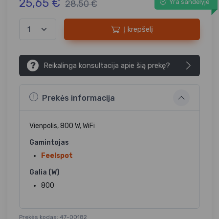
25,65 €
Yra sandėlyje
28,50 €
Į krepšelį
?
Reikalinga konsultacija apie šią prekę?
Prekės informacija
Vienpolis, 800 W, WiFi
Gamintojas
Feelspot
Galia (W)
800
Prekės kodas: 47-00182