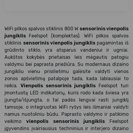
WiFi pilkos spalvos stiklinis 800 W
sensorinis vienpolis
jungiklis
Feelspot (komplektas). WiFi pilkos spalvos
stiklinis
sensorinis vienpolis jungiklis
pagamintas iš
grūdinto stiklo, yra atsparus vandeniui ir ugniai.
Aukštos kokybės prietaisas leis mėgautis patogiu
valdymu bei paprasta priežiūra. Su modernaus dizaino
jungikliu vienu prisilietimu galėsite valdyti vienos
zonos apšvietimą patalpoje tada, kada labiausiai to
reikia.
Vienpolis sensorinis jungiklis
Feelspot turi
įmontuotą LED indikatorių, kuris rodo kada šviesa yra
įjungta/išjungta, o tai padės lengvai rasti jungiklį
tamsoje, o integruotas WiFi ryšys leis išmaniai valdyti
namus nuotoliniu būdu. Paprasto valdymo ir patikimo
veikimo
vienpolis sensorinis jungiklis
Feelspot
įgyvendins įvairiausius techninius ir interjero dizaino