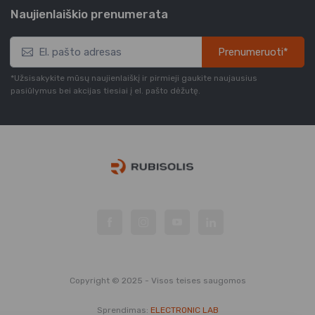
Naujienlaiškio prenumerata
Prenumeruoti*
*Užsisakykite mūsų naujienlaiškį ir pirmieji gaukite naujausius
pasiūlymus bei akcijas tiesiai į el. pašto dėžutę.
Copyright © 2025 - Visos teises saugomos
Sprendimas:
ELECTRONIC LAB