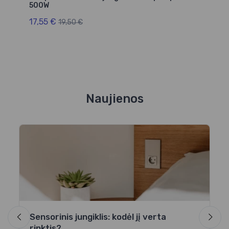
500W
17,55 €
19,50 €
Naujienos
I
n
au,
Ar
ga
įg
Sensorinis jungiklis: kodėl jį verta
-16
rinktis?