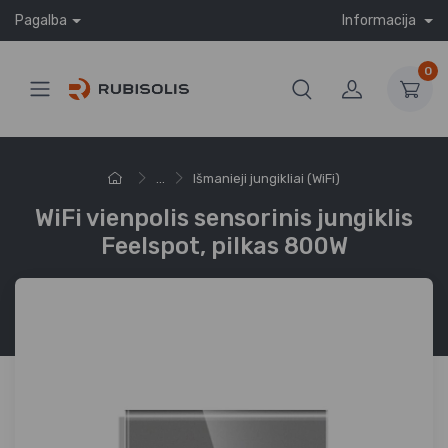
Pagalba
Informacija
0
...
Išmanieji jungikliai (WiFi)
WiFi vienpolis sensorinis jungiklis
Feelspot, pilkas 800W