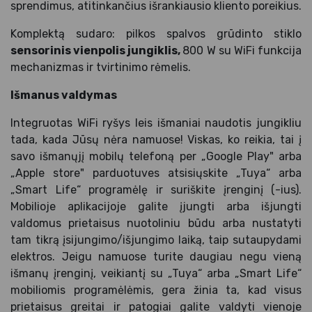
sprendimus, atitinkančius išrankiausio kliento poreikius.
Komplektą sudaro: pilkos spalvos grūdinto stiklo
sensorinis vienpolis jungiklis,
800 W su WiFi funkcija
mechanizmas ir tvirtinimo rėmelis.
Išmanus valdymas
Integruotas WiFi ryšys leis išmaniai naudotis jungikliu
tada, kada Jūsų nėra namuose! Viskas, ko reikia, tai į
savo išmanųjį mobilų telefoną per „Google Play" arba
„Apple store" parduotuves atsisiųskite „Tuya“ arba
„Smart Life“ programėlę ir suriškite įrenginį (-ius).
Mobilioje aplikacijoje galite įjungti arba išjungti
valdomus prietaisus nuotoliniu būdu arba nustatyti
tam tikrą įsijungimo/išjungimo laiką, taip sutaupydami
elektros. Jeigu namuose turite daugiau negu vieną
išmanų įrenginį, veikiantį su „Tuya“ arba „Smart Life“
mobiliomis programėlėmis, gera žinia ta, kad visus
prietaisus greitai ir patogiai galite valdyti vienoje