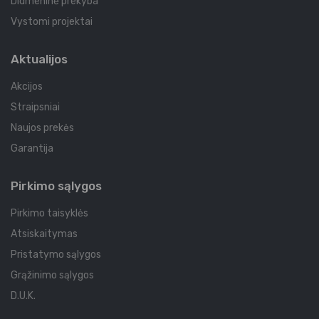
Didmeninė prekyba
Vystomi projektai
Aktualijos
Akcijos
Straipsniai
Naujos prekės
Garantija
Pirkimo sąlygos
Pirkimo taisyklės
Atsiskaitymas
Pristatymo sąlygos
Grąžinimo sąlygos
D.U.K.