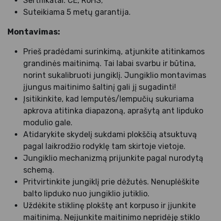
Sertifikatai: CE, RoHS;
Suteikiama 5 metų garantija.
Montavimas:
Prieš pradėdami surinkimą, atjunkite atitinkamos
grandinės maitinimą. Tai labai svarbu ir būtina,
norint sukalibruoti jungiklį. Jungiklio montavimas
įjungus maitinimo šaltinį gali jį sugadinti!
Įsitikinkite, kad lemputės/lempučių sukuriama
apkrova atitinka diapazoną, aprašytą ant lipduko
modulio gale.
Atidarykite skydelį sukdami plokščią atsuktuvą
pagal laikrodžio rodyklę tam skirtoje vietoje.
Jungiklio mechanizmą prijunkite pagal nurodytą
schemą.
Pritvirtinkite jungiklį prie dėžutės. Nenuplėškite
balto lipduko nuo jungiklio jutiklio.
Uždėkite stiklinę plokštę ant korpuso ir įjunkite
maitinimą. Neįjunkite maitinimo nepridėję stiklo