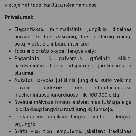
vietoje net tada, kai Jūsų nėra namuose.
Privalumai:
Elegantiškas, minimalistinis jungiklio dizainas
puikiai tiks tiek klasikinių, tiek modernių namų,
butų, viešbučių ir biurų interjere;
Tobulai plokščią skydelį lengva valyti;
Pagaminta iš patvaraus grūdinto stiklo,
pasižyminčio dideliu atsparumu įbrėžimams ir
blukimui;
Aukštos kokybės jutiklinis jungiklis, kurio veikimo
trukmė didesnė nei standartiniuose
mechaniniuose jungikliuose - iki 100 000 ciklų;
Švelniai mėlynas foninis apšvietimas tuščiąja eiga
leidžia daug lengviau rasti jungiklį tamsoje;
Individualius jungiklius lengva naudoti ir lengva
prijungti;
Skirta visų tipų lemputėms, įskaitant tradicines