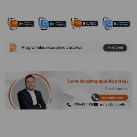
+37068514830
matas@rubisolis.lt