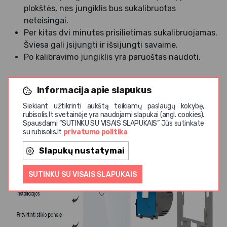
plokštės, nes jungiklis bus sukalibruotas
neteisingai.
Per kitas dvi minutes prisilietimas sukalibruojamas.
Šviesa gali įsijungti ir išsijungti savaime.
Po kalibravimo jungiklis yra paruoštas naudoti.
Informacija apie slapukus
Siekiant užtikrinti aukštą teikiamų paslaugų kokybę,
rubisolis.lt svetainėje yra naudojami slapukai (angl. cookies).
Spausdami “SUTINKU SU VISAIS SLAPUKAIS” Jūs sutinkate
su rubisolis.lt
privatumo politika
Slapukų nustatymai
SUTINKU SU VISAIS SLAPUKAIS