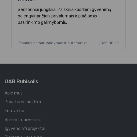
Iš
Sensoriniai jungikliai išsiskiria kasdienį gyvenimą
palengvinančiais privalumais ir plačiomis
pasirinkimo galimybėmis.
Išmanūs namai, valdymas ir automatika
2025-10-01
UAB Rubisolis
Apie mus
Privatumo politika
Kontaktai
Sprendimai verslui
Įgyvendinti projektai