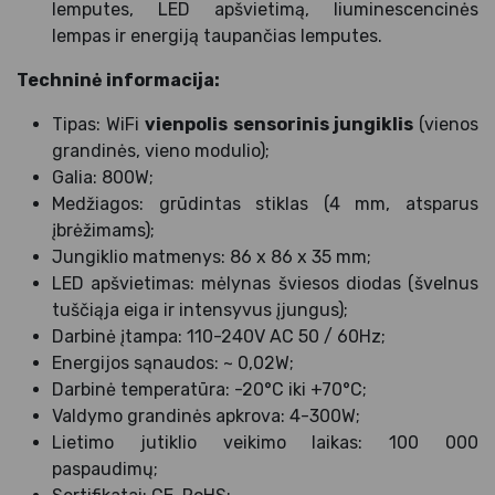
lemputes, LED apšvietimą, liuminescencinės
lempas ir energiją taupančias lemputes.
Techninė informacija:
Tipas: WiFi
vienpolis sensorinis jungiklis
(vienos
grandinės, vieno modulio);
Galia: 800W;
Medžiagos: grūdintas stiklas (4 mm, atsparus
įbrėžimams);
Jungiklio matmenys: 86 x 86 x 35 mm;
LED apšvietimas: mėlynas šviesos diodas (švelnus
tuščiąja eiga ir intensyvus įjungus);
Darbinė įtampa: 110-240V AC 50 / 60Hz;
Energijos sąnaudos: ~ 0,02W;
Darbinė temperatūra: -20°C iki +70°C;
Valdymo grandinės apkrova: 4-300W;
Lietimo jutiklio veikimo laikas: 100 000
paspaudimų;