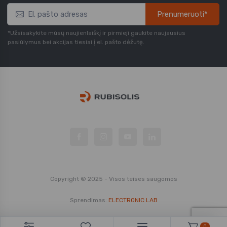
Prenumeruoti*
*Užsisakykite mūsų naujienlaiškį ir pirmieji gaukite naujausius
pasiūlymus bei akcijas tiesiai į el. pašto dėžutę.
Copyright © 2025 - Visos teises saugomos
Sprendimas:
ELECTRONIC LAB
0