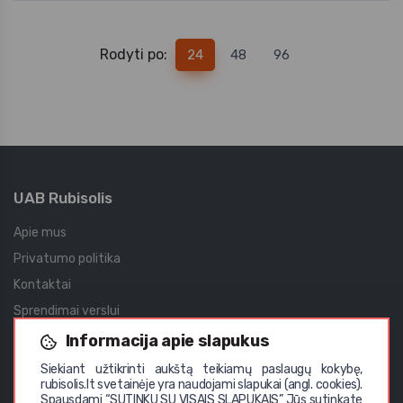
Rodyti po:
24
48
96
UAB Rubisolis
Apie mus
Privatumo politika
Kontaktai
Sprendimai verslui
Įgyvendinti projektai
Informacija apie slapukus
Didmeninė prekyba
Siekiant užtikrinti aukštą teikiamų paslaugų kokybę,
rubisolis.lt svetainėje yra naudojami slapukai (angl. cookies).
Vystomi projektai
Spausdami “SUTINKU SU VISAIS SLAPUKAIS” Jūs sutinkate