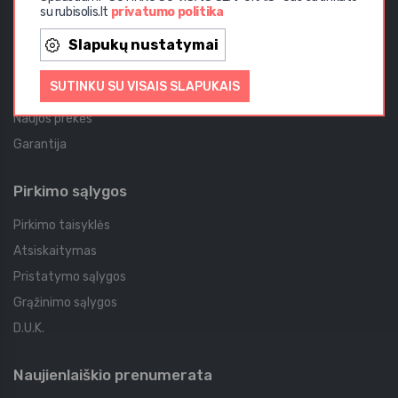
su rubisolis.lt
privatumo politika
Aktualijos
Slapukų nustatymai
Akcijos
SUTINKU SU VISAIS SLAPUKAIS
Straipsniai
Naujos prekės
Garantija
Pirkimo sąlygos
Pirkimo taisyklės
Atsiskaitymas
Pristatymo sąlygos
Grąžinimo sąlygos
D.U.K.
Naujienlaiškio prenumerata