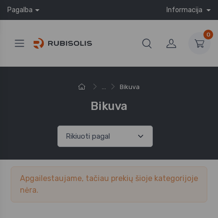
Pagalba
Informacija
0
...
Bikuva
Bikuva
Apgailestaujame, tačiau prekių šioje kategorijoje
nėra.