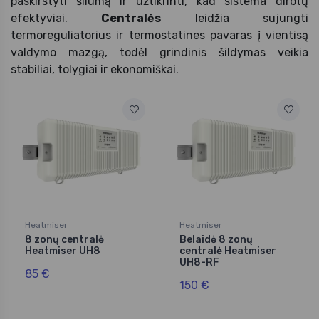
paskirstyti šilumą ir užtikrinti, kad sistema dirbtų
efektyviai.
Centralės
leidžia sujungti
termoreguliatorius ir termostatines pavaras į vientisą
valdymo mazgą, todėl grindinis šildymas veikia
stabiliai, tolygiai ir ekonomiškai.
Heatmiser
Heatmiser
8 zonų centralė
Belaidė 8 zonų
Heatmiser UH8
centralė Heatmiser
UH8-RF
85 €
150 €