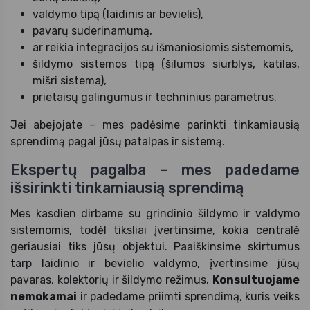
valdymo tipą (laidinis ar bevielis),
pavarų suderinamumą,
ar reikia integracijos su išmaniosiomis sistemomis,
šildymo sistemos tipą (šilumos siurblys, katilas,
mišri sistema),
prietaisų galingumus ir techninius parametrus.
Jei abejojate – mes padėsime parinkti tinkamiausią
sprendimą pagal jūsų patalpas ir sistemą.
Ekspertų pagalba – mes padedame
išsirinkti tinkamiausią sprendimą
Mes kasdien dirbame su grindinio šildymo ir valdymo
sistemomis, todėl tiksliai įvertinsime, kokia centralė
geriausiai tiks jūsų objektui. Paaiškinsime skirtumus
tarp laidinio ir bevielio valdymo, įvertinsime jūsų
pavaras, kolektorių ir šildymo režimus.
Konsultuojame
nemokamai
ir padedame priimti sprendimą, kuris veiks