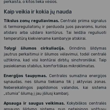
perkaista, o kitos lieka vėsios.
Kaip veikia ir kokia jų nauda
Tikslus zonų reguliavimas.
Centralė priima signalus
iš termoreguliatorių ir perduoda juos pavaroms, kurios
atidaro arba uždaro kontūrus. Tai leidžia reguliuoti
temperatūrą kiekviename kambaryje atskirai.
Tolygi šilumos cirkuliacija.
Grindinis šildymas
jautrus perkaitimui ir šilumos vėlavimui, todėl centralė
užtikrina, kad visi kontūrai dirbtų sinchroniškai. Taip
pasiekiamas stabilus, komfortiškas mikroklimatas.
Energijos taupymas.
Centralės sumažina energijos
sąnaudas, nes šiluma tiekiama tik į aktyvias zonas.
Nebereikalingos papildomos valandos, kai sistema
„stumia“ šilumą į jau įšilusį kambarį.
Apsauga ir saugus veikimas.
Kokybiškos centralės
apsaugo šildymo sistemą nuo neteisingo vožtuvų