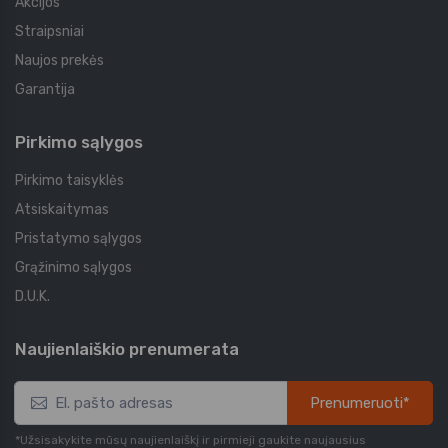
Akcijos
Straipsniai
Naujos prekės
Garantija
Pirkimo sąlygos
Pirkimo taisyklės
Atsiskaitymas
Pristatymo sąlygos
Grąžinimo sąlygos
D.U.K.
Naujienlaiškio prenumerata
Prenumeruoti*
*Užsisakykite mūsų naujienlaiškį ir pirmieji gaukite naujausius