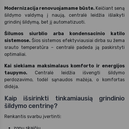
Modernizacija renovuojamame būste.
Keičiant seną
šildymo valdymą į naują, centralė leidžia išlaikyti
grindinį šildymą, bet jį automatizuoti.
Šilumos siurblio arba kondensacinio katilo
sistemose.
Šios sistemos efektyviausiai dirba su žema
srauto temperatūra – centralė padeda ją paskirstyti
optimaliai.
Kai siekiama maksimalaus komforto ir energijos
taupymo.
Centralė leidžia išvengti šildymo
perdozavimo, todėl sąnaudos mažėja, o komfortas
didėja.
Kaip išsirinkti tinkamiausią grindinio
šildymo centrinę?
Renkantis svarbu įvertinti:
zonų skaičių,