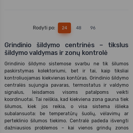
Rodyti po:
24
48
96
Grindinio šildymo centrinės – tikslus
šildymo valdymas ir zonų kontrolė
Grindinio šildymo sistemose svarbu ne tik šilumos
paskirstymas kolektoriumi, bet ir tai, kaip tiksliai
kontroliuojamas kiekvienas kontūras. Grindinio šildymo
centralės sujungia pavaras, termostatus ir valdymo
signalus, leisdamos visoms patalpoms veikti
koordinuotai. Tai reiškia, kad kiekviena zona gauna tiek
šilumos, kiek jos reikia, o visa sistema išlieka
subalansuota: be temperatūrų šuolių, vėlavimų ar
perteklinio šilumos tiekimo. Centralė padeda išvengti
dažniausios problemos – kai vienos grindų zonos