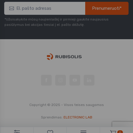
Prenumeruoti*
*Užsisakykite mūsų naujienlaiškį ir pirmieji gaukite naujausius
pasiūlymus bei akcijas tiesiai į el. pašto dėžutę.
Copyright © 2025 - Visos teises saugomos
Sprendimas:
ELECTRONIC LAB
0