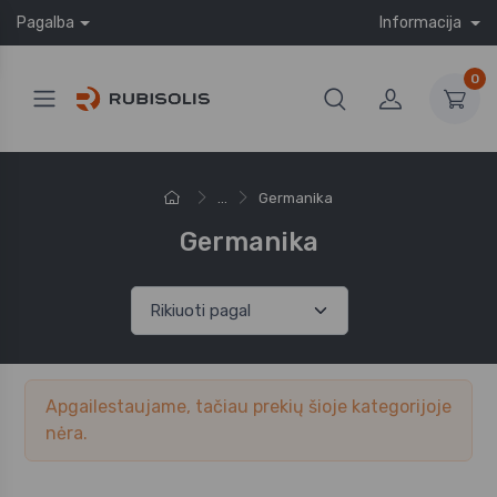
Pagalba
Informacija
0
...
Germanika
Germanika
Apgailestaujame, tačiau prekių šioje kategorijoje
nėra.