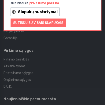
su rubisolis.lt
privatumo politika
Aktualijos
Slapukų nustatymai
Akcijos
SUTINKU SU VISAIS SLAPUKAIS
Straipsniai
Naujos prekės
Garantija
Pirkimo sąlygos
Pirkimo taisyklės
Atsiskaitymas
Pristatymo sąlygos
Grąžinimo sąlygos
D.U.K.
Naujienlaiškio prenumerata