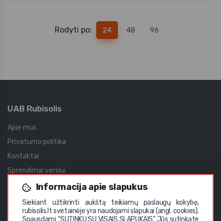
Rodyti po:
24
48
96
UAB Rubisolis
Apie mus
Privatumo politika
Kontaktai
Sprendimai verslui
Įgyvendinti projektai
Informacija apie slapukus
Didmeninė prekyba
Siekiant užtikrinti aukštą teikiamų paslaugų kokybę,
rubisolis.lt svetainėje yra naudojami slapukai (angl. cookies).
Vystomi projektai
Spausdami “SUTINKU SU VISAIS SLAPUKAIS” Jūs sutinkate