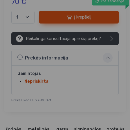
70 €
Yra sandėlyje
Į krepšelį
?
Reikalinga konsultacija apie šią prekę?
Prekės informacija
Gamintojas
Nepriskirta
Prekės kodas: 27-00071
Išorinės, metalinės, garsą slopinančios grotelės,