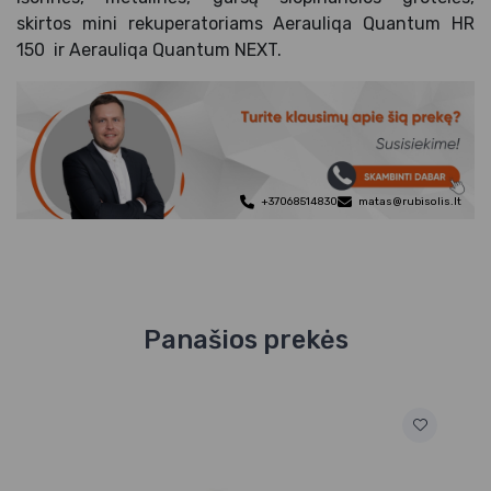
skirtos mini rekuperatoriams Aerauliqa Quantum HR
150 ir Aerauliqa Quantum NEXT.
+37068514830
matas@rubisolis.lt
Panašios prekės