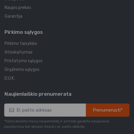
Naujos prekės
Garantija
Pirkimo sąlygos
Pirkimo taisyklės
Atsiskaitymas
Pristatymo sąlygos
Grąžinimo sąlygos
D.U.K.
Naujienlaiškio prenumerata
Prenumeruoti*
*Užsisakykite mūsų naujienlaiškį ir pirmieji gaukite naujausius
pasiūlymus bei akcijas tiesiai į el. pašto dėžutę.