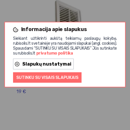
Informacija apie slapukus
Siekiant užtikrinti aukštą teikiamų paslaugų kokybę,
rubisolis.lt svetainėje yra naudojami slapukai (angl. cookies).
Spausdami “SUTINKU SU VISAIS SLAPUKAIS” Jūs sutinkate
su rubisolis.lt
privatumo politika
Slapukų nustatymai
Aerauliqa
Al
SUTINKU SU VISAIS SLAPUKAIS
150
Mini rekuperatoriaus grotelės EGR-150
Re
L
19 €
4