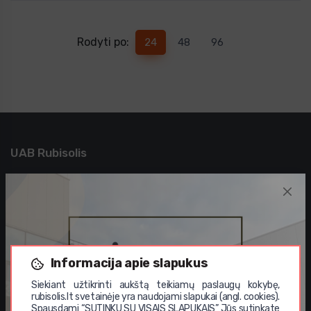
Rodyti po:
24
48
96
UAB Rubisolis
Apie mus
Privatumo politika
Kontaktai
Sprendimai verslui
Įgyvendinti projektai
Informacija apie slapukus
Didmeninė prekyba
Siekiant užtikrinti aukštą teikiamų paslaugų kokybę,
rubisolis.lt svetainėje yra naudojami slapukai (angl. cookies).
Vystomi projektai
Spausdami “SUTINKU SU VISAIS SLAPUKAIS” Jūs sutinkate