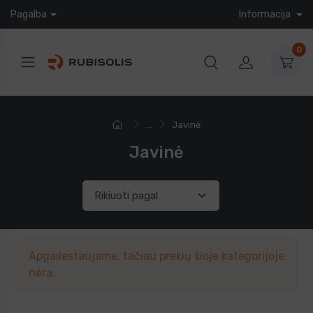
Pagalba
Informacija
0
...
Javinė
Javinė
Apgailestaujame, tačiau prekių šioje kategorijoje
nėra.