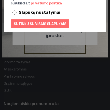
su rubisolis.lt
privatumo politika
Aktualijos
Slapukų nustatymai
Akcijos
SUTINKU SU VISAIS SLAPUKAIS
Straipsniai
Naujos prekės
Garantija
Pirkimo sąlygos
Pirkimo taisyklės
Atsiskaitymas
Pristatymo sąlygos
Grąžinimo sąlygos
D.U.K.
Naujienlaiškio prenumerata