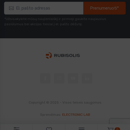
Prenumeruoti*
*Užsisakykite mūsų naujienlaiškį ir pirmieji gaukite naujausius
pasiūlymus bei akcijas tiesiai į el. pašto dėžutę.
Copyright © 2025 - Visos teises saugomos
Sprendimas:
ELECTRONIC LAB
0