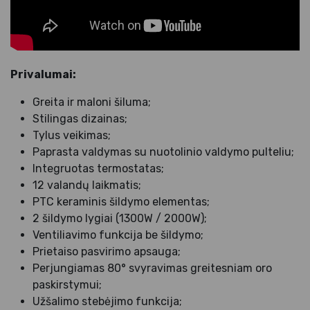
Privalumai:
Greita ir maloni šiluma;
Stilingas dizainas;
Tylus veikimas;
Paprasta valdymas su nuotolinio valdymo pulteliu;
Integruotas termostatas;
12 valandų laikmatis;
PTC keraminis šildymo elementas;
2 šildymo lygiai (1300W / 2000W);
Ventiliavimo funkcija be šildymo;
Prietaiso pasvirimo apsauga;
Perjungiamas 80° svyravimas greitesniam oro
paskirstymui;
Užšalimo stebėjimo funkcija;