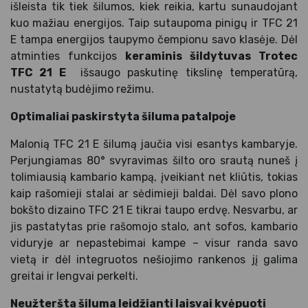
išleista tik tiek šilumos, kiek reikia, kartu sunaudojant
kuo mažiau energijos. Taip sutaupoma pinigų ir TFC 21
E tampa energijos taupymo čempionu savo klasėje. Dėl
atminties funkcijos
keraminis šildytuvas Trotec
TFC 21 E
išsaugo paskutinę tikslinę temperatūrą,
nustatytą budėjimo režimu.
Optimaliai paskirstyta šiluma patalpoje
Malonią TFC 21 E šilumą jaučia visi esantys kambaryje.
Perjungiamas 80° svyravimas šilto oro srautą nuneš į
tolimiausią kambario kampą, įveikiant net kliūtis, tokias
kaip rašomieji stalai ar sėdimieji baldai. Dėl savo plono
bokšto dizaino TFC 21 E tikrai taupo erdvę. Nesvarbu, ar
jis pastatytas prie rašomojo stalo, ant sofos, kambario
viduryje ar nepastebimai kampe – visur randa savo
vietą ir dėl integruotos nešiojimo rankenos jį galima
greitai ir lengvai perkelti.
Neužteršta šiluma leidžianti laisvai kvėpuoti