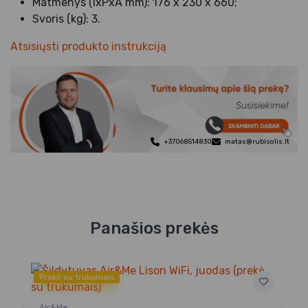
Matmenys (IxPxA mm): 176 x 230 x 660;
Svoris (kg): 3.
Atsisiųsti produkto instrukciją
+37068514830
matas@rubisolis.lt
Panašios prekės
Prekė su trūkumais
Ve
An
Air&Me