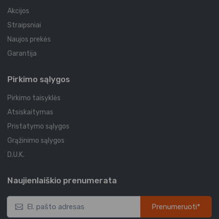
Akcijos
Straipsniai
Naujos prekės
Garantija
Pirkimo sąlygos
Pirkimo taisyklės
Atsiskaitymas
Pristatymo sąlygos
Grąžinimo sąlygos
D.U.K.
Naujienlaiškio prenumerata
Prenumeruoti*