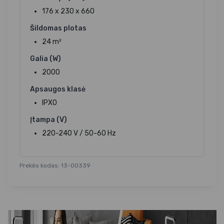
176 x 230 x 660
Šildomas plotas
24 m²
Galia (W)
2000
Apsaugos klasė
IPX0
Įtampa (V)
220-240 V / 50-60 Hz
Prekės kodas: 13-00339