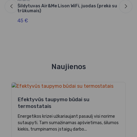
ši
Šildytuvas Air&Me Lison WiFi, juodas (prekė su
trūkumais)
14
45 €
Naujienos
Efektyvūs taupymo būdai su
termostatais
Energetikos krizei užkariaujant pasaulį visi norime
sutaupyti. Tam sumažinamas apšvietimas, šilumos
kiekis, trumpinamos įstaigų darbo...