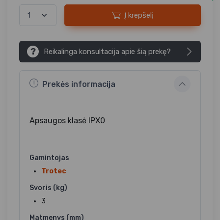
Į krepšelį
?
Reikalinga konsultacija apie šią prekę?
Prekės informacija
Apsaugos klasė IPX0
Gamintojas
Trotec
Svoris (kg)
3
Matmenys (mm)