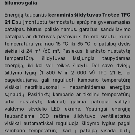
šilumos galia
Energiją taupantis
keraminis šildytuvas Trotec TFC
21 E
su įmontuotu termostatu aprūpina gyvenamąsias
patalpas, biurus, poilsio namus, garažus, sandėliavimo
patalpas ar dirbtuves pastoviu šilto oro srautu, kurio
temperatūra yra nuo 15 °C iki 35 °C, o patalpų dydis
siekia iki 24 m² /60 m³. Pasiekus iš anksto nustatytą
temperatūrą, šildytuvas išsijungia taupydamas
energiją, iki kol vėl reikės šildyti. Dėl savo dviejų
šildymo lygių (1 300 W ir 2 000 W) TFC 21 E, jei
pageidaujama, gali reguliuoti kambario temperatūrą
visiškai nepriklausomai – nepamiršdamas energijos
sąnaudų. Pasirinktą kambario ar tikslinę temperatūrą
arba nustatytą laikmatį galima patogiai valdyti
valdymo skydelio LED ekrane. Ypatingai energiją
taupančiame ECO režime šildytuvo ventiliatorius
visiškai automatiškai reguliuoja šildymo lygius pagal
kambario temperatūrą, kad į patalpą visada būtų