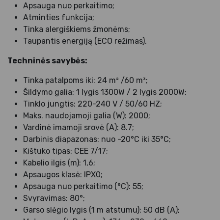
Apsauga nuo perkaitimo;
Atminties funkcija;
Tinka alergiškiems žmonėms;
Taupantis energiją (ECO režimas).
Techninės savybės:
Tinka patalpoms iki: 24 m² /60 m³;
Šildymo galia: 1 lygis 1300W / 2 lygis 2000W;
Tinklo jungtis: 220-240 V / 50/60 HZ;
Maks. naudojamoji galia (W): 2000;
Vardinė imamoji srovė (A): 8.7;
Darbinis diapazonas: nuo -20°C iki 35°C;
Kištuko tipas: CEE 7/17;
Kabelio ilgis (m): 1,6;
Apsaugos klasė: IPX0;
Apsauga nuo perkaitimo (°C): 55;
Svyravimas: 80°;
Garso slėgio lygis (1 m atstumu): 50 dB (A);