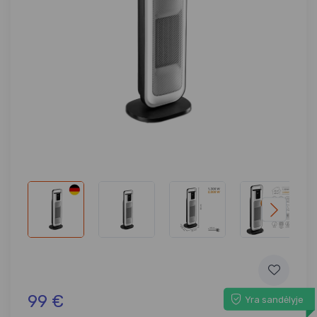
99 €
Yra sandėlyje