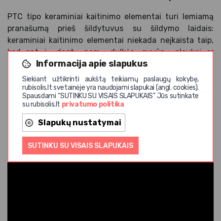
PTC tipo keraminiai kaitinimo elementai turi lemiamą
pranašumą prieš šildytuvus su šildymo laidais:
keraminiai kaitinimo elementai niekada neįkaista taip,
kad ant jų degtų namų dulkės, gyvūnų plaukai ar
Informacija apie slapukus
vabzdžiai. Nėra nemalonių degimo kvapų, patalpos oras
išlieka maloniai švarus, o tai ypač pastebima
Siekiant užtikrinti aukštą teikiamų paslaugų kokybę,
alergiškiems ir jautrių kvėpavimo takų žmonėms.
rubisolis.lt svetainėje yra naudojami slapukai (angl. cookies).
Spausdami “SUTINKU SU VISAIS SLAPUKAIS” Jūs sutinkate
su rubisolis.lt
privatumo politika
Slapukų nustatymai
SUTINKU SU VISAIS SLAPUKAIS