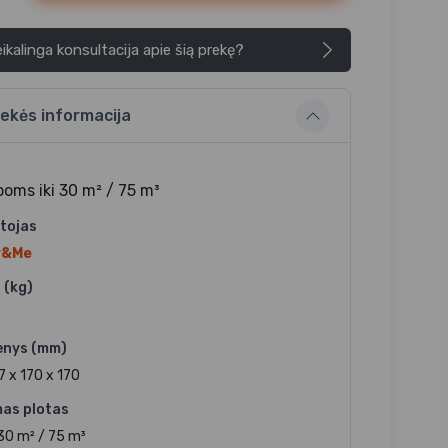
ikalinga konsultacija apie šią prekę?
ekės informacija
poms iki 30 m² / 75 m³
tojas
r&Me
 (kg)
nys (mm)
 x 170 x 170
mas plotas
 30 m² / 75 m³