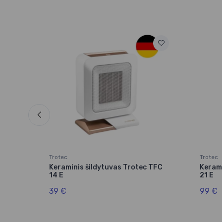
Trotec
Trotec
 TCH
Keraminis šildytuvas Trotec TFC
Kerami
14 E
21 E
39 €
99 €