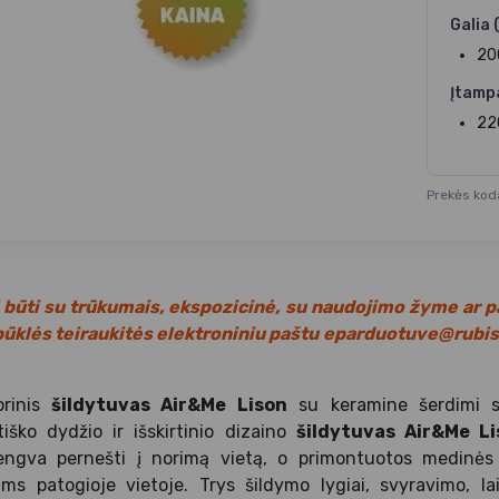
Galia 
20
Įtamp
22
Prekės kod
 būti su trūkumais, ekspozicinė, su naudojimo žyme ar p
būklės teiraukitės elektroniniu paštu
eparduotuve@rubiso
orinis
šildytuvas Air&Me Lison
su keramine šerdimi s
iško dydžio ir išskirtinio dizaino
šildytuvas Air&Me L
lengva pernešti į norimą vietą, o primontuotos medinės ko
ums patogioje vietoje. Trys šildymo lygiai, svyravimo, la