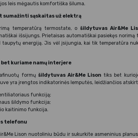
ijos leis mėgautis komfortiška šiluma.
nt sumažinti sąskaitas už elektrą
rimą temperatūrą termostate, o
šildytuvas Air&Me Li
matiškai išsijungs. Prietaisas automatiškai pasiekęs norimą 
 taupytų energiją. Jis vėl įsijungia, kai tik temperatūra nu
s bet kuriame namų interjere
 rafinuotų formų
šildytuvas Air&Me Lison
tiks bet kurio
e yra įrengtos indikatorinės lemputės, leidžiančios atskirti
ntiliatoriaus funkciją;
naus šildymo funkcija;
io kaitinimo funkcija.
s telefonu
Air&Me Lison nuotoliniu būdu ir sukurkite asmeninius planus.