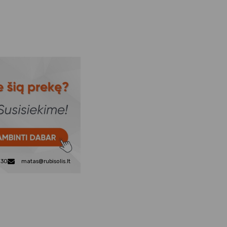
830
matas@rubisolis.lt