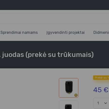
Sprendimai namams
Įgyvendinti projektai
Didmeni
, juodas (prekė su trūkumais)
Prekė su 
45 €