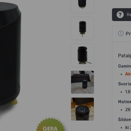
?
Re
Pr
Patal
Gamin
Ai
Svoris
1.8
Matme
287
Šildo
iki