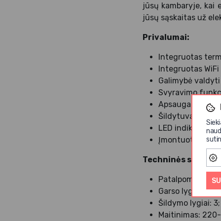
jūsų kambaryje, kai 
jūsų sąskaitas už ele
Privalumai:
Integruotas term
Integruotas WiFi 
Galimybė valdyti
Svyravimo funkci
Apsauga nuo per
Šildytuvas ir ven
Siek
LED indikatorius;
naud
Įmontuota ranke
sutin
Techninės savybės
Patalpoms iki: 30
SU
Garso lygis: 50d
Šildymo lygiai: 3;
Maitinimas: 220-