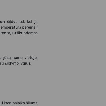
son
šildys tol, kol ją
temperatūrą pereina į
krenta, užtikrindamas
je jūsų namų vietoje.
 3 šildymo lygius:
 Lison palaiko šilumą