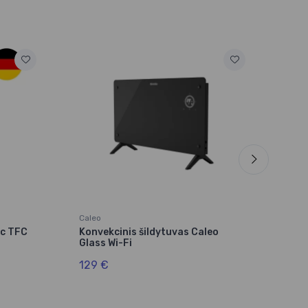
Caleo
Clean
ec TFC
Konvekcinis šildytuvas Caleo
Bokš
Glass Wi-Fi
šil
129 €
159