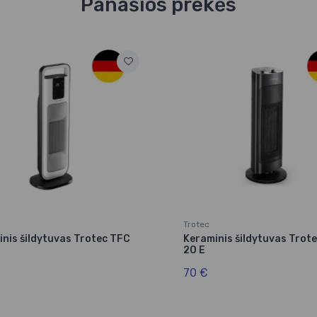
Panašios prekės
Trotec
nis šildytuvas Trotec TFC
Keraminis šildytuvas Trot
20 E
70 €