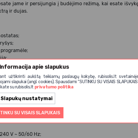
esate jame ir persijungia į budėjimo režimą, kai esate išvy
ktrą ir dujas.
ostatas;
ryšys;
 programėle;
ja;
kaitimo;
Informacija apie slapukus
tiliatorius viename įrenginyje;
iant užtikrinti aukštą teikiamų paslaugų kokybę, rubisolis.lt svetainėj
ojami slapukai (angl. cookies). Spausdami “SUTINKU SU VISAIS SLAPUKAIS
na.
kate su rubisolis.lt
privatumo politika
Slapukų nustatymai
:
 m² / 75 m³;
TINKU SU VISAIS SLAPUKAIS
B 1m atstumu;
240 V ~ 50/60 Hz;