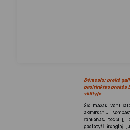
Dėmesio: prekė gali
pasirinktos prekės 
skiltyje.
Šis mažas ventiliat
akimirksniu. Kompakt
rankenas, todėl jį 
pastatyti įrenginį j