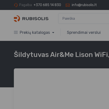
Pagalba
+370 685 14 830
info@rubisolis.lt
Prekių katalogas
Sprendimai verslui
Šildytuvas Air&Me Lison WiFi