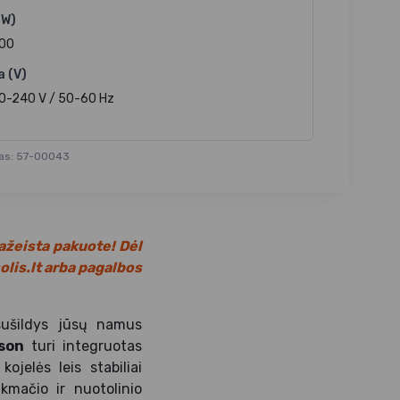
(W)
00
a (V)
0-240 V / 50-60 Hz
as: 57-00043
ažeista pakuote! Dėl
lis.lt
arba pagalbos
ušildys jūsų namus
ison
turi
integruotas
jelės leis stabiliai
ikmačio ir nuotolinio