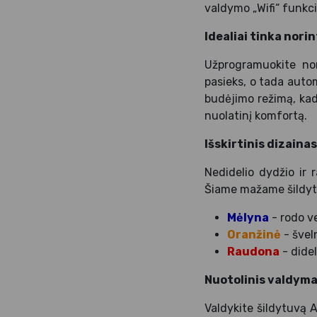
valdymo „Wifi“ funkc
Idealiai tinka nori
Užprogramuokite no
pasieks, o tada auto
budėjimo režimą, kad
nuolatinį komfortą.
Išskirtinis dizaina
Nedidelio dydžio ir
Šiame mažame šildytuv
Mėlyna
- rodo ve
Oranžinė
- švel
Raudona
- didel
Nuotolinis valdyma
Valdykite šildytuvą 