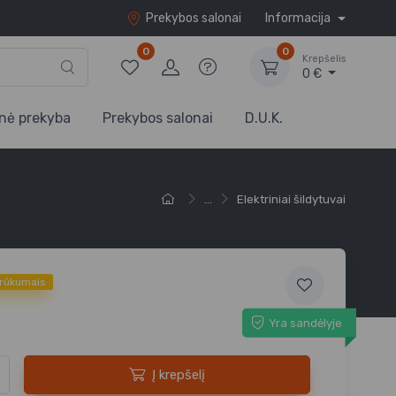
Prekybos salonai
Informacija
0
0
Krepšelis
0 €
nė prekyba
Prekybos salonai
D.U.K.
...
Elektriniai šildytuvai
trūkumais
Yra sandėlyje
Į krepšelį