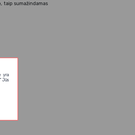
kę, taip sumažindamas
e yra
” Jūs