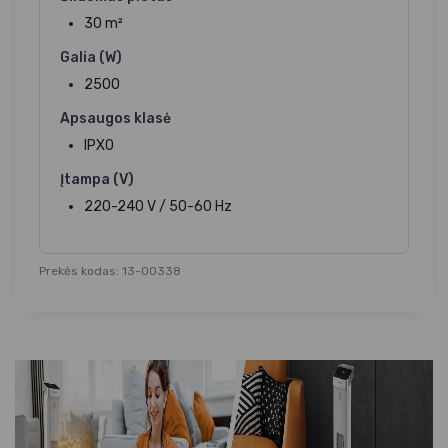
30 m²
Galia (W)
2500
Apsaugos klasė
IPX0
Įtampa (V)
220-240 V / 50-60 Hz
Prekės kodas: 13-00338