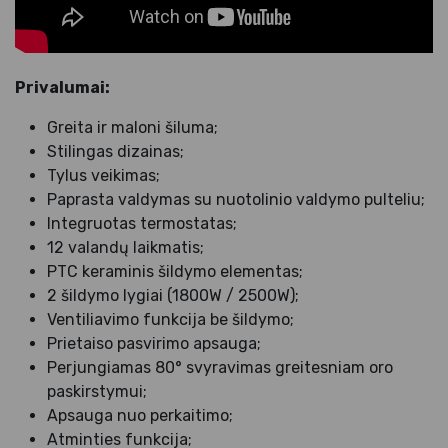
Privalumai:
Greita ir maloni šiluma;
Stilingas dizainas;
Tylus veikimas;
Paprasta valdymas su nuotolinio valdymo pulteliu;
Integruotas termostatas;
12 valandų laikmatis;
PTC keraminis šildymo elementas;
2 šildymo lygiai (1800W / 2500W);
Ventiliavimo funkcija be šildymo;
Prietaiso pasvirimo apsauga;
Perjungiamas 80° svyravimas greitesniam oro
paskirstymui;
Apsauga nuo perkaitimo;
Atminties funkcija;