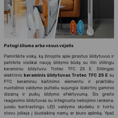
Patogi šiluma arba vėsus vėjelis
Pamirškite viską, ką žinojote apie įprastus šildytuvus ir
patirkite visiškai naują šildymo būdą su itin stilingu
keraminiu šildytuvu Trotec TFC 25 E. Stilingas
elektrinis
keraminis šildytuvas Trotec TFC 25 E
su
PTC keraminiu kaitinimo elementu ir praktišku
nuotolinio valdymo pulteliu sujungia išskirtinį gaminio
dizainą ir puikų šildymo efektyvumą. Šis greito
reagavimo šildytuvas su integruota nešiojimo rankena,
juodu kontrastingu LED valdymo skydeliu ir tvirtu
stovu įsilieja į šiuolaikinę namų ar biuro aplinką. Ypač