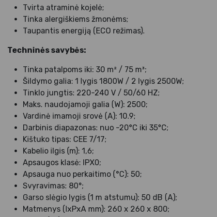
Tvirta atraminė kojelė;
Tinka alergiškiems žmonėms;
Taupantis energiją (ECO režimas).
Techninės savybės:
Tinka patalpoms iki: 30 m² / 75 m³;
Šildymo galia: 1 lygis 1800W / 2 lygis 2500W;
Tinklo jungtis: 220-240 V / 50/60 HZ;
Maks. naudojamoji galia (W): 2500;
Vardinė imamoji srovė (A): 10.9;
Darbinis diapazonas: nuo -20°C iki 35°C;
Kištuko tipas: CEE 7/17;
Kabelio ilgis (m): 1,6;
Apsaugos klasė: IPX0;
Apsauga nuo perkaitimo (°C): 50;
Svyravimas: 80°;
Garso slėgio lygis (1 m atstumu): 50 dB (A);
Matmenys (IxPxA mm): 260 x 260 x 800;