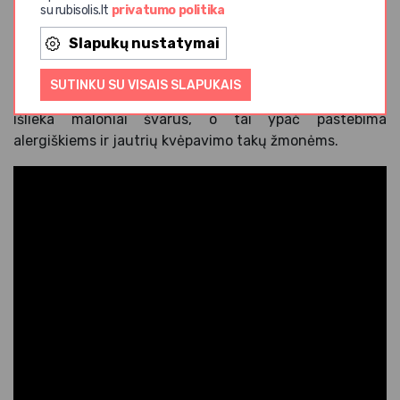
su rubisolis.lt
privatumo politika
PTC tipo keraminiai kaitinimo elementai turi lemiamą
pranašumą prieš šildytuvus su šildymo laidais:
Slapukų nustatymai
keraminiai kaitinimo elementai niekada neįkaista taip,
kad ant jų degtų namų dulkės, gyvūnų plaukai ar
SUTINKU SU VISAIS SLAPUKAIS
vabzdžiai. Nėra nemalonių degimo kvapų, patalpos oras
išlieka maloniai švarus, o tai ypač pastebima
alergiškiems ir jautrių kvėpavimo takų žmonėms.