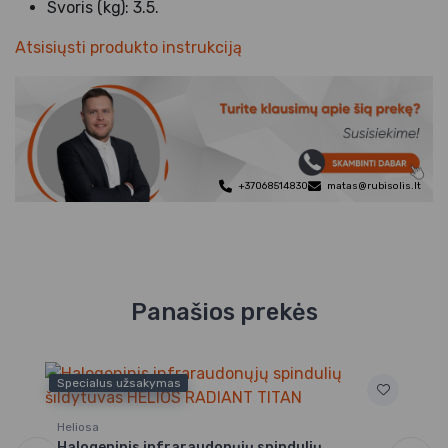
Svoris (kg): 3.5.
Atsisiųsti produkto instrukciją
+37068514830
matas@rubisolis.lt
Panašios prekės
Specialus užsakymas
Tr
Kv
Heliosa
Tr
Halogeninis infraraudonųjų spindulių