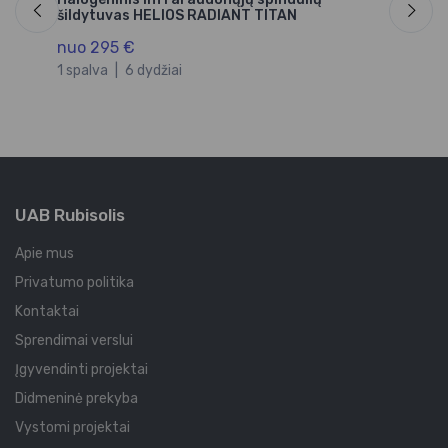
šildytuvas HELIOS RADIANT TITAN
3
nuo 295 €
1 spalva
|
6 dydžiai
UAB Rubisolis
Apie mus
Privatumo politika
Kontaktai
Sprendimai verslui
Įgyvendinti projektai
Didmeninė prekyba
Vystomi projektai