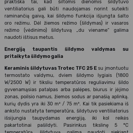
praktiška tai, kad šiltomis dienomis šildytuvo
ventiliatorius gali būti naudojamas norint suteikti
raminančią gaivą, kai šildymo funkcija išjungta šalto
oro režimu. Dėl žiemos režimo (šildymas) ir vasaros
režimo (vėdinimo) šildytuvą „du viename“ galima
naudoti ištisus metus.
Energiją taupantis šildymo valdymas su
pritaikyta šildymo galia
Keraminis šildytuvas Trotec TFC 25 E
su įmontuotu
termostato valdymu, dviem šildymo lygiais (1800
W/2500 W) ir tiksliu temperatūros reguliavimu šildo
gyvenamąsias patalpas arba palėpes, biurus ir įėjimo
zonas, poilsio namus, žiemos sodus ar panašią aplinką.
kurių dydis yra iki 30 m² / 75 m³. Kai tik pasiekiama iš
anksto nustatyta temperatūra, šildytuvo ventiliatorius
išsijungia taupydamas energiją, iki kol reikės
pakartotinai pašildyti. Pasirinkus tikslinę 5 °C
temperatūrą, šildytuvą galima naudoti siekiant