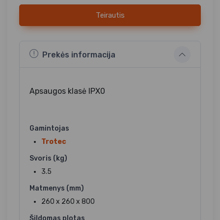
Teirautis
Prekės informacija
Apsaugos klasė IPX0
Gamintojas
Trotec
Svoris (kg)
3.5
Matmenys (mm)
260 x 260 x 800
Šildomas plotas