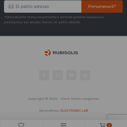
Prenumeruoti*
*Užsisakykite mūsų naujienlaiškį ir pirmieji gaukite naujausius
pasiūlymus bei akcijas tiesiai į el. pašto dėžutę.
Copyright © 2025 - Visos teises saugomos
Sprendimas:
ELECTRONIC LAB
0