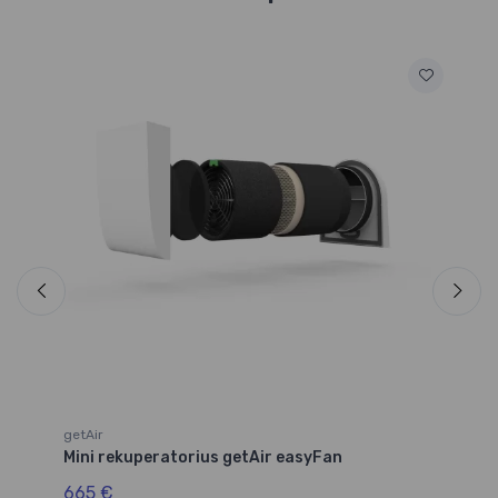
ge
Mi
9
getAir
Mini rekuperatorius getAir easyFan
665 €