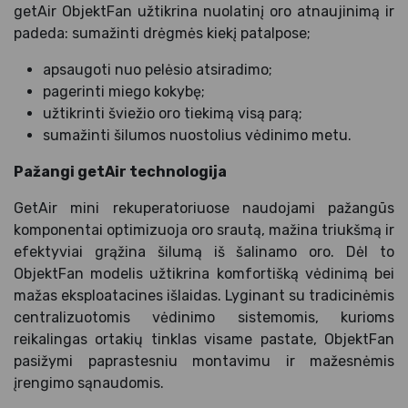
getAir ObjektFan užtikrina nuolatinį oro atnaujinimą ir
padeda: sumažinti drėgmės kiekį patalpose;
apsaugoti nuo pelėsio atsiradimo;
pagerinti miego kokybę;
užtikrinti šviežio oro tiekimą visą parą;
sumažinti šilumos nuostolius vėdinimo metu.
Pažangi getAir technologija
GetAir mini rekuperatoriuose naudojami pažangūs
komponentai optimizuoja oro srautą, mažina triukšmą ir
efektyviai grąžina šilumą iš šalinamo oro. Dėl to
ObjektFan modelis užtikrina komfortišką vėdinimą bei
mažas eksploatacines išlaidas. Lyginant su tradicinėmis
centralizuotomis vėdinimo sistemomis, kurioms
reikalingas ortakių tinklas visame pastate, ObjektFan
pasižymi paprastesniu montavimu ir mažesnėmis
įrengimo sąnaudomis.