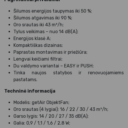
Šilumos energijos taupymas iki 50 %;
Šilumos atgavimas iki 90 %;
Oro srautas iki 43 m³/h;
Tylus veikimas – nuo 14 dB(A);
Energijos klasė A;
Kompaktiškas dizainas;
Paprastas montavimas ir priežiūra;
Lengvai keičiami filtrai;
Du valdymo variantai – EASY ir PUSH;
Tinka naujos statybos ir renovuojamiems
pastatams.
Techninė informacija
Modelis: getAir ObjektFan;
Oro srautas (4 lygiai): 16 / 22 / 30 / 43 m³/h;
Garso lygis: 14 / 20 / 27 / 35 dB(A);
Galia: 0,9 / 1,1 / 1,6 / 2,8 W;