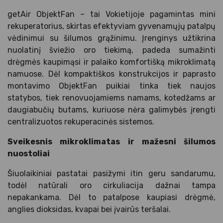
getAir ObjektFan – tai Vokietijoje pagamintas mini
rekuperatorius, skirtas efektyviam gyvenamųjų patalpų
vėdinimui su šilumos grąžinimu. Įrenginys užtikrina
nuolatinį šviežio oro tiekimą, padeda sumažinti
drėgmės kaupimąsi ir palaiko komfortišką mikroklimatą
namuose. Dėl kompaktiškos konstrukcijos ir paprasto
montavimo ObjektFan puikiai tinka tiek naujos
statybos, tiek renovuojamiems namams, kotedžams ar
daugiabučių butams, kuriuose nėra galimybės įrengti
centralizuotos rekuperacinės sistemos.
Sveikesnis mikroklimatas ir mažesni šilumos
nuostoliai
Šiuolaikiniai pastatai pasižymi itin geru sandarumu,
todėl natūrali oro cirkuliacija dažnai tampa
nepakankama. Dėl to patalpose kaupiasi drėgmė,
anglies dioksidas, kvapai bei įvairūs teršalai.