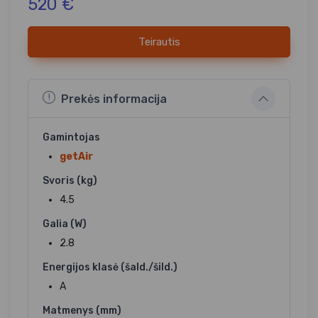
520 €
Teirautis
Prekės informacija
Gamintojas
getAir
Svoris (kg)
4.5
Galia (W)
2.8
Energijos klasė (šald./šild.)
A
Matmenys (mm)