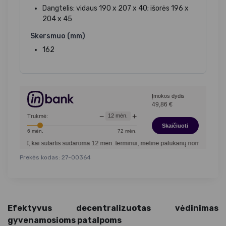
Dangtelis: vidaus 190 x 207 x 40; išorės 196 x
204 x 45
Skersmuo (mm)
162
Įmokos dydis
49,86
€
−
+
12
mėn.
Trukmė:
Skaičiuoti
6
mėn.
72
mėn.
€, kai sutartis sudaroma
12
mėn. terminui, metinė palūkanų norma –
13,90
%
, sut
Prekės kodas: 27-00364
Efektyvus decentralizuotas vėdinimas
gyvenamosioms patalpoms