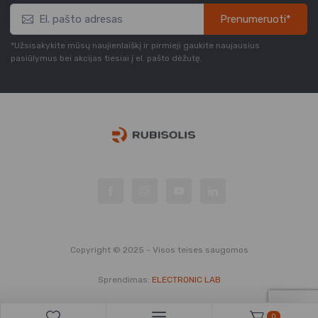
Prenumeruoti*
*Užsisakykite mūsų naujienlaiškį ir pirmieji gaukite naujausius
pasiūlymus bei akcijas tiesiai į el. pašto dėžutę.
Copyright © 2025 - Visos teises saugomos
Sprendimas:
ELECTRONIC LAB
0