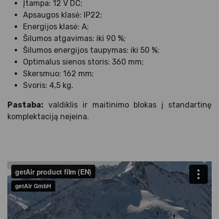
Įtampa: 12 V DC;
Apsaugos klasė: IP22;
Energijos klasė: A;
Šilumos atgavimas: iki 90 %;
Šilumos energijos taupymas: iki 50 %;
Optimalus sienos storis: 360 mm;
Skersmuo: 162 mm;
Svoris: 4,5 kg.
Pastaba:
valdiklis ir maitinimo blokas į standartinę
komplektaciją neįeina.