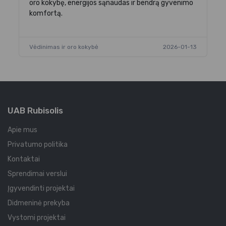
oro kokybę, energijos sąnaudas ir bendrą gyvenimo
komfortą.
Vėdinimas ir oro kokybė
2026-01-13
UAB Rubisolis
Apie mus
Privatumo politika
Kontaktai
Sprendimai verslui
Įgyvendinti projektai
Didmeninė prekyba
Vystomi projektai