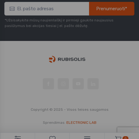
Prenumeruoti*
*Užsisakykite mūsų naujienlaiškį ir pirmieji gaukite naujausius
pasiūlymus bei akcijas tiesiai į el. pašto dėžutę.
Copyright © 2025 - Visos teises saugomos
Sprendimas:
ELECTRONIC LAB
0