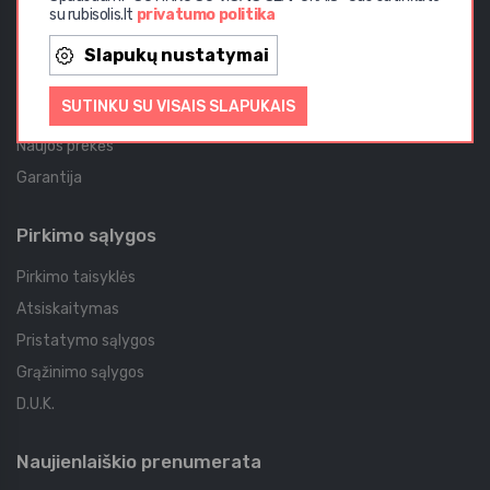
su rubisolis.lt
privatumo politika
Aktualijos
Slapukų nustatymai
Akcijos
SUTINKU SU VISAIS SLAPUKAIS
Straipsniai
Naujos prekės
Garantija
Pirkimo sąlygos
Pirkimo taisyklės
Atsiskaitymas
Pristatymo sąlygos
Grąžinimo sąlygos
D.U.K.
Naujienlaiškio prenumerata