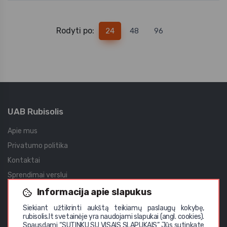
Rodyti po:
24
48
96
UAB Rubisolis
Apie mus
Privatumo politika
Kontaktai
Sprendimai verslui
Įgyvendinti projektai
Informacija apie slapukus
Didmeninė prekyba
Siekiant užtikrinti aukštą teikiamų paslaugų kokybę,
rubisolis.lt svetainėje yra naudojami slapukai (angl. cookies).
Vystomi projektai
Spausdami “SUTINKU SU VISAIS SLAPUKAIS” Jūs sutinkate