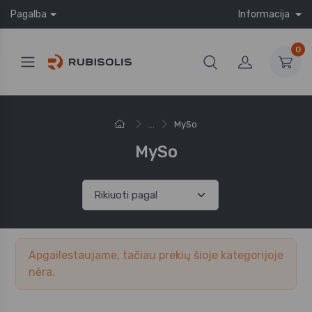
Pagalba
Informacija
0
...
MySo
MySo
Apgailestaujame, tačiau prekių šioje kategorijoje
nėra.