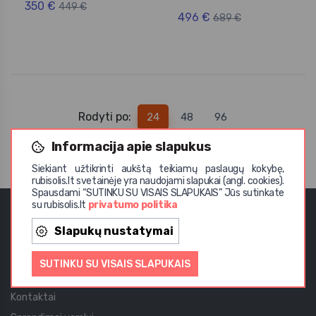
350 €
449 €
496 €
689 €
Rodyti po:
24
48
96
Informacija apie slapukus
Siekiant užtikrinti aukštą teikiamų paslaugų kokybę,
rubisolis.lt svetainėje yra naudojami slapukai (angl. cookies).
Spausdami “SUTINKU SU VISAIS SLAPUKAIS” Jūs sutinkate
su rubisolis.lt
privatumo politika
UAB Rubisolis
Slapukų nustatymai
Apie mus
SUTINKU SU VISAIS SLAPUKAIS
Privatumo politika
Kontaktai