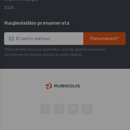
D.U.K.
Naujienlaiškio prenumerata
Prenumeruoti*
*Užsisakykite mūsų naujienlaiškį ir pirmieji gaukite naujausius
pasiūlymus bei akcijas tiesiai į el. pašto dėžutę.