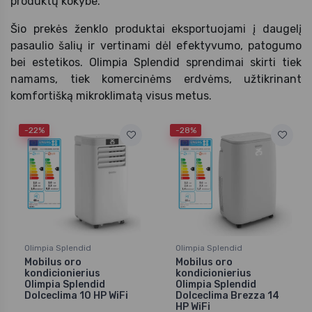
produktų kokybe.
Šio prekės ženklo produktai eksportuojami į daugelį
pasaulio šalių ir vertinami dėl efektyvumo, patogumo
bei estetikos. Olimpia Splendid sprendimai skirti tiek
namams, tiek komercinėms erdvėms, užtikrinant
komfortišką mikroklimatą visus metus.
-22%
-28%
Olimpia Splendid
Olimpia Splendid
Mobilus oro
Mobilus oro
kondicionierius
kondicionierius
Olimpia Splendid
Olimpia Splendid
Dolceclima 10 HP WiFi
Dolceclima Brezza 14
HP WiFi