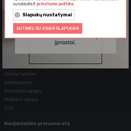
su rubisolis.lt
privatumo politika
Aktualijos
Slapukų nustatymai
Akcijos
SUTINKU SU VISAIS SLAPUKAIS
Straipsniai
Naujos prekės
Garantija
Pirkimo sąlygos
Pirkimo taisyklės
Atsiskaitymas
Pristatymo sąlygos
Grąžinimo sąlygos
D.U.K.
Naujienlaiškio prenumerata