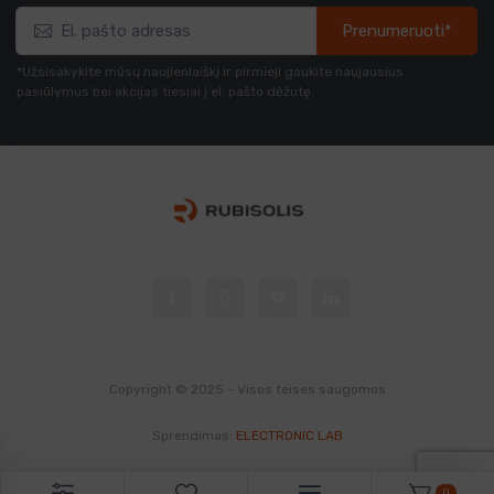
Prenumeruoti*
*Užsisakykite mūsų naujienlaiškį ir pirmieji gaukite naujausius
pasiūlymus bei akcijas tiesiai į el. pašto dėžutę.
Copyright © 2025 - Visos teises saugomos
Sprendimas:
ELECTRONIC LAB
0