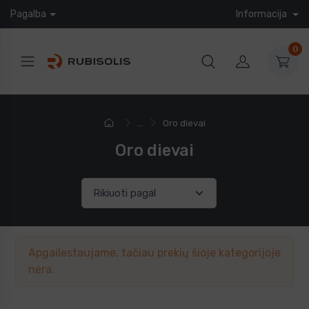
Pagalba
Informacija
0
...
Oro dievai
Oro dievai
Apgailestaujame, tačiau prekių šioje kategorijoje
nėra.