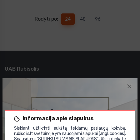
Rodyti po:
24
48
96
UAB Rubisolis
Apie mus
Privatumo politika
Kontaktai
Sprendimai verslui
Įgyvendinti projektai
Informacija apie slapukus
Didmeninė prekyba
Siekiant užtikrinti aukštą teikiamų paslaugų kokybę,
rubisolis.lt svetainėje yra naudojami slapukai (angl. cookies).
Vystomi projektai
Spausdami “SUTINKU SU VISAIS SLAPUKAIS” Jūs sutinkate