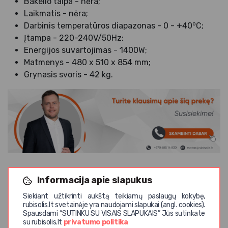
Bakelio talpa - nėra;
Laikmatis - nėra;
o
Darbinis temperatūros diapazonas - 0 - +40
C;
Įtampa - 220-240V/50Hz;
Energijos suvartojimas - 1400W;
Matmenys - 480 x 510 x 854 mm;
Grynasis svoris - 42 kg.
Informacija apie slapukus
Siekiant užtikrinti aukštą teikiamų paslaugų kokybę,
rubisolis.lt svetainėje yra naudojami slapukai (angl. cookies).
Panašios prekės
Spausdami “SUTINKU SU VISAIS SLAPUKAIS” Jūs sutinkate
su rubisolis.lt
privatumo politika