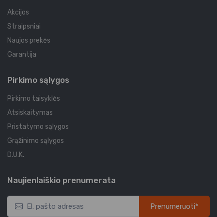
Akcijos
Straipsniai
Naujos prekės
Garantija
Pirkimo sąlygos
Pirkimo taisyklės
Atsiskaitymas
Pristatymo sąlygos
Grąžinimo sąlygos
D.U.K.
Naujienlaiškio prenumerata
Prenumeruoti*