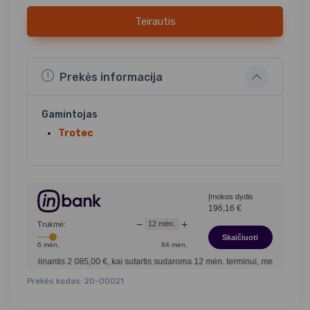
Teirautis
Prekės informacija
Gamintojas
Trotec
Įmokos dydis
196,16
€
−
+
12
mėn.
Trukmė:
Skaičiuoti
6
mėn.
84
mėn.
ntis
2 085,00
€, kai sutartis sudaroma
12
mėn. terminui, metinė palūkanų norma –
Prekės kodas: 20-00021