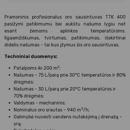
Pramoninis profesionalus oro sausintuvas TTK 400
pasižymi patikimumu bei aukštu našumo lygiu net
esant žemoms aplinkos temperatūroms.
Ilgaamžiškumas, tvirtumas, patikimumas, išskirtinai
didelis našumas - tai kuo įžymus šis oro sausintuvas.
Techniniai duomenys:
2
Patalpoms iki 200 m
;
o
Našumas - 75 L/parą prie 30
C temperatūros ir 80%
drėgmės;
o
Našumas - 30 L/parą prie 20
C temperatūros ir
70% drėgmės;
Valdymas - mechaninis;
3
Nominalus oro srautas - 940 m
/h;
Galimybė nuvesti vandens nutekėjimą į drenažą -
yrą;