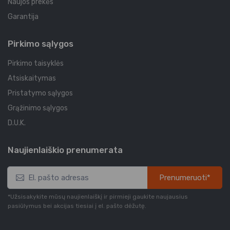
Naujos prekės
Garantija
Pirkimo sąlygos
Pirkimo taisyklės
Atsiskaitymas
Pristatymo sąlygos
Grąžinimo sąlygos
D.U.K.
Naujienlaiškio prenumerata
Prenumeruoti*
*Užsisakykite mūsų naujienlaiškį ir pirmieji gaukite naujausius
pasiūlymus bei akcijas tiesiai į el. pašto dėžutę.