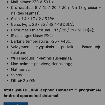
Maitinimas: 230 V, 50 Hz;
Oro srautas: 8 / 15 / 20 / 30 m³/h (3 greičiai +
nakties režimas);
Galia: 1.4 / 1.7 / 2 / 3.1 W;
Garso lygis: 28 / 36 / 42 / 48 DB(A);
Garsumas 1 m atstumu: 17 / 25 / 31 / 37 DB(A);
IP apsaugos klasė: IPX4;
Darbinė temperatūra: -25 / +40C;
Valdymas: mygtukais, pulteliu, išmaniuoju
telefonu;
Wi-Fi modulis ir vietinis susiejimas;
Montavimas: per vieną sienos angą;
Matmenys:
Svoris:
Filtrai: 2 x G3;
Atsisiųskite „BSK Zephyr Connect “ programėlę
Android operacinei sistemai: