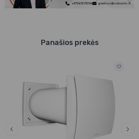
+37067273034
giedrius@rubisolis.lt
Panašios prekės
Ae
Si
Qu
2