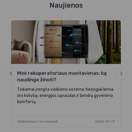
Naujienos
am
M
u
Pr
ky
at
Mini rekuperatoriaus montavimas: ką
-02
naudinga žinoti?
Vė
Tinkamai įrengta vėdinimo sistema tiesiogiai lemia
oro kokybę, energijos sąnaudas ir bendrą gyvenimo
komfortą.
Vėdinimas ir oro kokybė
2026-01-13