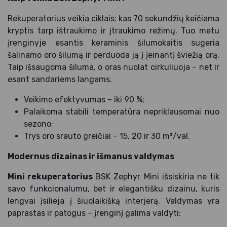
Rekuperatorius veikia ciklais: kas 70 sekundžių keičiama
kryptis tarp ištraukimo ir įtraukimo režimų. Tuo metu
įrenginyje esantis keraminis šilumokaitis sugeria
šalinamo oro šilumą ir perduoda ją į įeinantį šviežią orą.
Taip išsaugoma šiluma, o oras nuolat cirkuliuoja – net ir
esant sandariems langams.
Veikimo efektyvumas – iki 90 %;
Palaikoma stabili temperatūra nepriklausomai nuo
sezono;
Trys oro srauto greičiai – 15, 20 ir 30 m³/val.
Modernus dizainas ir išmanus valdymas
Mini rekuperatorius
BSK Zephyr Mini išsiskiria ne tik
savo funkcionalumu, bet ir elegantišku dizainu, kuris
lengvai įsilieja į šiuolaikišką interjerą. Valdymas yra
paprastas ir patogus – įrenginį galima valdyti: