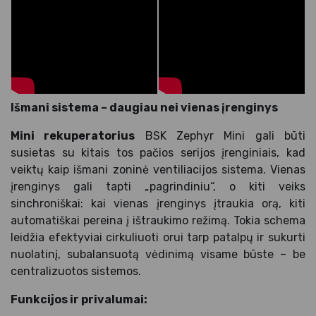
Išmani sistema – daugiau nei vienas įrenginys
Mini rekuperatorius
BSK Zephyr Mini gali būti
susietas su kitais tos pačios serijos įrenginiais, kad
veiktų kaip išmani zoninė ventiliacijos sistema. Vienas
įrenginys gali tapti „pagrindiniu“, o kiti veiks
sinchroniškai: kai vienas įrenginys įtraukia orą, kiti
automatiškai pereina į ištraukimo režimą. Tokia schema
leidžia efektyviai cirkuliuoti orui tarp patalpų ir sukurti
nuolatinį, subalansuotą vėdinimą visame būste – be
centralizuotos sistemos.
Funkcijos ir privalumai: