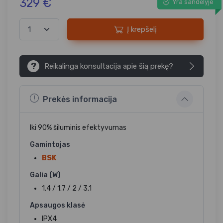
329 €
Yra sandėlyje
Į krepšelį
?
Reikalinga konsultacija apie šią prekę?
Prekės informacija
Iki 90% šiluminis efektyvumas
Gamintojas
BSK
Galia (W)
1.4 / 1.7 / 2 / 3.1
Apsaugos klasė
IPX4