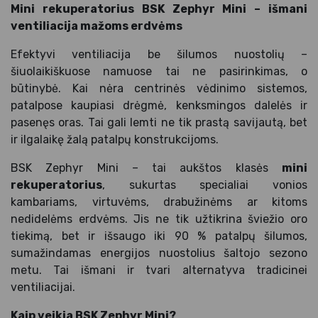
Mini rekuperatorius BSK Zephyr Mini – išmani
ventiliacija mažoms erdvėms
Efektyvi ventiliacija be šilumos nuostolių –
šiuolaikiškuose namuose tai ne pasirinkimas, o
būtinybė. Kai nėra centrinės vėdinimo sistemos,
patalpose kaupiasi drėgmė, kenksmingos dalelės ir
pasenęs oras. Tai gali lemti ne tik prastą savijautą, bet
ir ilgalaikę žalą patalpų konstrukcijoms.
BSK Zephyr Mini – tai aukštos klasės
mini
rekuperatorius
, sukurtas specialiai vonios
kambariams, virtuvėms, drabužinėms ar kitoms
nedidelėms erdvėms. Jis ne tik užtikrina šviežio oro
tiekimą, bet ir išsaugo iki 90 % patalpų šilumos,
sumažindamas energijos nuostolius šaltojo sezono
metu. Tai išmani ir tvari alternatyva tradicinei
ventiliacijai.
Kaip veikia BSK Zephyr Mini?