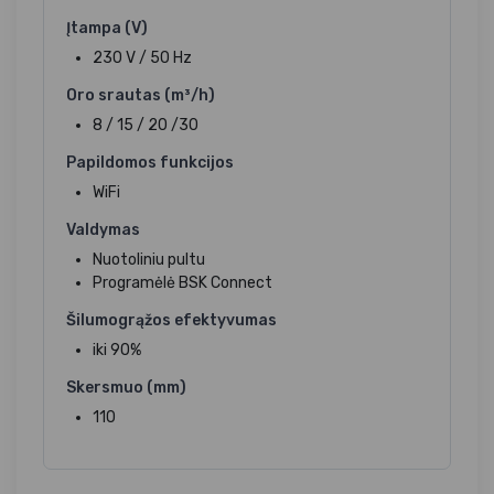
Įtampa (V)
230 V / 50 Hz
Oro srautas (m³/h)
8 / 15 / 20 /30
Papildomos funkcijos
WiFi
Valdymas
Nuotoliniu pultu
Programėlė BSK Connect
Šilumogrąžos efektyvumas
iki 90%
Skersmuo (mm)
110