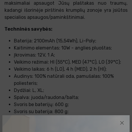
maksimaliai apsaugot Jūsų plaštakas nuo traumų,
kadangi išorinėje pirštinės krumplių zonoje yra įsiūtos
specialios apsaugos/paminkštinimai.
Techninės savybės:
Baterija: 2100mAh (15,54Wh), Li-Poly;
Kaitinimo elementas: 10W - anglies pluoštas;
Įkrovimas: 12V, 1 A;
Veikimo režimai: HI (55°C), MED (47°C), LO (39°C);
Veikimo laikas: 6 h (LO), 4 h (MED), 2 h (HI);
Audinys: 100% natūrali oda, pamušalas: 100%
poliesteris;
Dydžiai: L, XL;
Spalva: juoda/raudona/balta;
Svoris be baterijų: 600 g;
Svoris su baterija: 800 g;
Pakuotės matmenys: 390x190x100 mm;
Pakuotės svoris: 900 g.