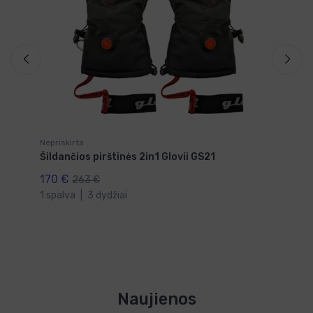
Nepriskirta
Ne
Šildančios pirštinės 2in1 Glovii GS21
Ši
170 €
9
263 €
1 spalva
|
3 dydžiai
Naujienos