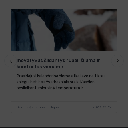
S
iu
Da
di
-02
Na
Inovatyvūs šildantys rūbai: šiluma ir
komfortas viename
Prasidėjusi kalendorinė žiema atkeliavo ne tik su
sniegu, bet ir su žvarbesniais orais. Kasdien
besilaikanti minusinė temperatūra ir...
Sezoninės temos ir idėjos
2023-12-12