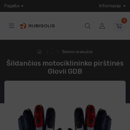
Pagalba
Informacija
0
...
Šildomi drabužiai
Šildančios motociklininko pirštinės
Glovii GDB