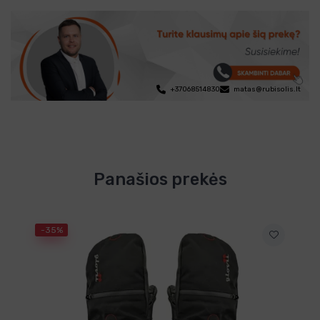
+37068514830
matas@rubisolis.lt
Panašios prekės
-35%