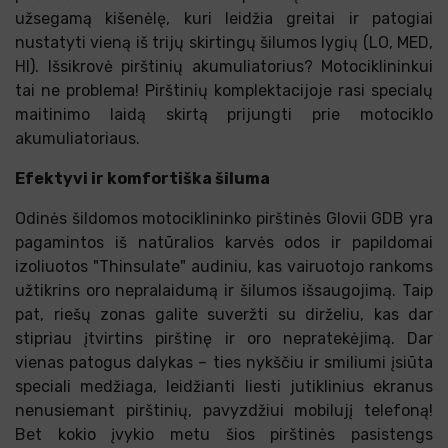
užsegamą kišenėlę, kuri leidžia greitai ir patogiai
nustatyti vieną iš trijų skirtingų šilumos lygių (LO, MED,
HI). Išsikrovė pirštinių akumuliatorius? Motociklininkui
tai ne problema! Pirštinių komplektacijoje rasi specialų
maitinimo laidą skirtą prijungti prie motociklo
akumuliatoriaus.
Efektyvi ir komfortiška šiluma
Odinės šildomos motociklininko pirštinės Glovii GDB yra
pagamintos iš natūralios karvės odos ir papildomai
izoliuotos "Thinsulate" audiniu, kas vairuotojo rankoms
užtikrins oro nepralaidumą ir šilumos išsaugojimą. Taip
pat, riešų zonas galite suveržti su dirželiu, kas dar
stipriau įtvirtins pirštinę ir oro nepratekėjimą. Dar
vienas patogus dalykas – ties nykščiu ir smiliumi įsiūta
speciali medžiaga, leidžianti liesti jutiklinius ekranus
nenusiemant pirštinių, pavyzdžiui mobilujį telefoną!
Bet kokio įvykio metu šios pirštinės pasistengs