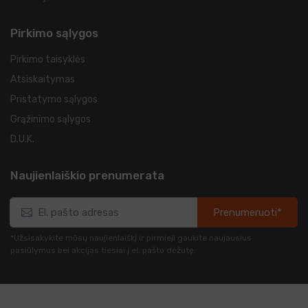
Pirkimo sąlygos
Pirkimo taisyklės
Atsiskaitymas
Pristatymo sąlygos
Grąžinimo sąlygos
D.U.K.
Naujienlaiškio prenumerata
Prenumeruoti*
*Užsisakykite mūsų naujienlaiškį ir pirmieji gaukite naujausius
pasiūlymus bei akcijas tiesiai į el. pašto dėžutę.