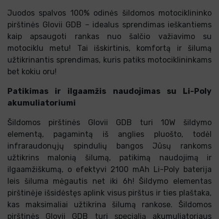
Juodos spalvos 100% odinės šildomos motociklininko
pirštinės Glovii GDB – idealus sprendimas ieškantiems
kaip apsaugoti rankas nuo šalčio važiavimo su
motociklu metu! Tai išskirtinis, komfortą ir šilumą
užtikrinantis sprendimas, kuris patiks motociklininkams
bet kokiu oru!
Patikimas ir ilgaamžis naudojimas su Li-Poly
akumuliatoriumi
Šildomos pirštinės Glovii GDB turi 10W šildymo
elementą, pagamintą iš anglies pluošto, todėl
infraraudonųjų spindulių bangos Jūsų rankoms
užtikrins malonią šilumą, patikimą naudojimą ir
ilgaamžiškumą, o efektyvi 2100 mAh Li-Poly baterija
leis šiluma mėgautis net iki 6h! Šildymo elementas
pirštinėje išsidėstęs aplink visus pirštus ir ties plaštaka,
kas maksimaliai užtikrina šilumą rankose. Šildomos
pirštinės Glovii GDB turi specialią akumuliatoriaus