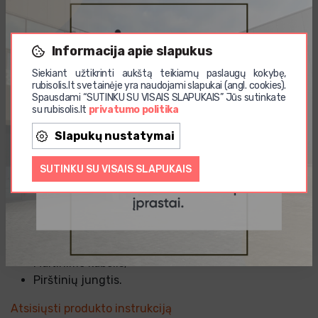
Informacija apie slapukus
Siekiant užtikrinti aukštą teikiamų paslaugų kokybę,
rubisolis.lt svetainėje yra naudojami slapukai (angl. cookies).
Spausdami “SUTINKU SU VISAIS SLAPUKAIS” Jūs sutinkate
su rubisolis.lt
privatumo politika
Slapukų nustatymai
Į komplektą įeina:
SUTINKU SU VISAIS SLAPUKAIS
Šildančios motociklininko pirštinės Glovii GDB;
Baterija 2100mAh (2 vnt.);
Įkroviklis;
Adapteriai (EU, UK, US);
Maitinimo kabelis;
Pirštinių jungtis.
Atsisiųsti produkto instrukciją