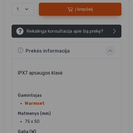
Į krepšelį
?
Reikalinga konsultacija apie šią prekę?
Prekės informacija
IPX7 apsaugos klasė
Gamintojas
Warmset
Matmenys (mm)
75 x 50
Galia (W)