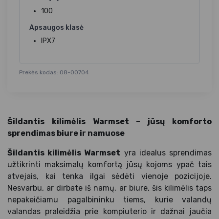
100
Apsaugos klasė
IPX7
Prekės kodas: 08-00704
Šildantis kilimėlis Warmset – jūsų komforto
sprendimas biure ir namuose
Šildantis kilimėlis Warmset
yra idealus sprendimas
užtikrinti maksimalų komfortą jūsų kojoms ypač tais
atvejais, kai tenka ilgai sėdėti vienoje pozicijoje.
Nesvarbu, ar dirbate iš namų, ar biure, šis kilimėlis taps
nepakeičiamu pagalbininku tiems, kurie valandų
valandas praleidžia prie kompiuterio ir dažnai jaučia