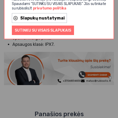
Spausdami “SUTINKU SU VISAIS SLAPUKAIS” Jūs sutinkate
saugu naudoti.
su rubisolis.lt
privatumo politika
Techninės savybės:
Slapukų nustatymai
Galia: 100W;
SUTINKU SU VISAIS SLAPUKAIS
Išmatavimai: 75 x 50mm;
Spalva: marga pilka;
Apsaugos klasė: IPX7.
+37068514830
matas@rubisolis.lt
Panašios prekės