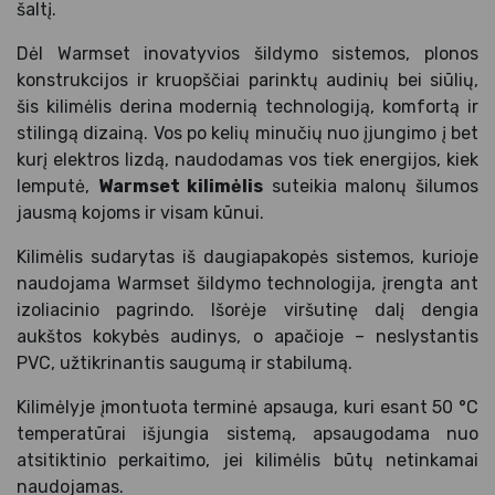
šaltį.
Dėl Warmset inovatyvios šildymo sistemos, plonos
konstrukcijos ir kruopščiai parinktų audinių bei siūlių,
šis kilimėlis derina modernią technologiją, komfortą ir
stilingą dizainą. Vos po kelių minučių nuo įjungimo į bet
kurį elektros lizdą, naudodamas vos tiek energijos, kiek
lemputė,
Warmset kilimėlis
suteikia malonų šilumos
jausmą kojoms ir visam kūnui.
Kilimėlis sudarytas iš daugiapakopės sistemos, kurioje
naudojama Warmset šildymo technologija, įrengta ant
izoliacinio pagrindo. Išorėje viršutinę dalį dengia
aukštos kokybės audinys, o apačioje – neslystantis
PVC, užtikrinantis saugumą ir stabilumą.
Kilimėlyje įmontuota terminė apsauga, kuri esant 50 °C
temperatūrai išjungia sistemą, apsaugodama nuo
atsitiktinio perkaitimo, jei kilimėlis būtų netinkamai
naudojamas.