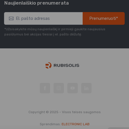
Naujienlaiškio prenumerata
Prenumeruoti*
*Užsisakykite mūsų naujienlaiškį ir pirmieji gaukite naujausius
pasiūlymus bei akcijas tiesiai į el. pašto dėžutę.
Copyright © 2025 - Visos teises saugomos
Sprendimas:
ELECTRONIC LAB