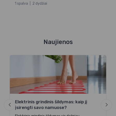
1 spalva
|
2 dydžiai
Naujienos
Elektrinis grindinis šildymas: kaip jį
El
įsirengti savo namuose?
sk