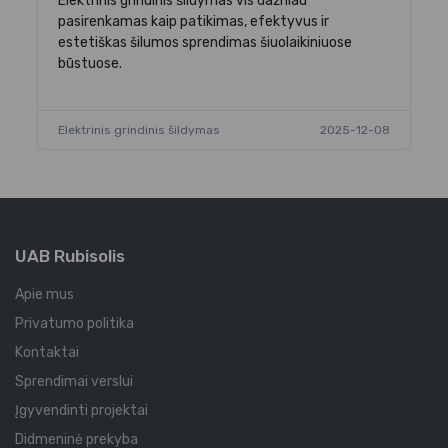
as
Elektrinis grindinis šildymas vis dažniau
Ši
pasirenkamas kaip patikimas, efektyvus ir
en
estetiškas šilumos sprendimas šiuolaikiniuose
gr
būstuose.
-05
El
Elektrinis grindinis šildymas
2025-12-08
UAB Rubisolis
Apie mus
Privatumo politika
Kontaktai
Sprendimai verslui
Įgyvendinti projektai
Didmeninė prekyba