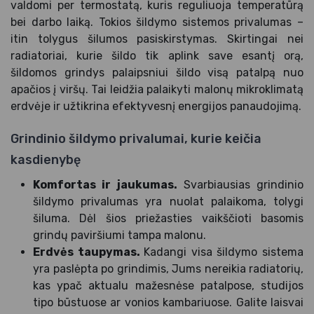
valdomi per termostatą, kuris reguliuoja temperatūrą
bei darbo laiką. Tokios šildymo sistemos privalumas –
itin tolygus šilumos pasiskirstymas. Skirtingai nei
radiatoriai, kurie šildo tik aplink save esantį orą,
šildomos grindys palaipsniui šildo visą patalpą nuo
apačios į viršų. Tai leidžia palaikyti malonų mikroklimatą
erdvėje ir užtikrina efektyvesnį energijos panaudojimą.
Grindinio šildymo privalumai, kurie keičia
kasdienybę
Komfortas ir jaukumas.
Svarbiausias grindinio
šildymo privalumas yra nuolat palaikoma, tolygi
šiluma. Dėl šios priežasties vaikščioti basomis
grindų paviršiumi tampa malonu.
Erdvės taupymas.
Kadangi visa šildymo sistema
yra paslėpta po grindimis, Jums nereikia radiatorių,
kas ypač aktualu mažesnėse patalpose, studijos
tipo būstuose ar vonios kambariuose. Galite laisvai