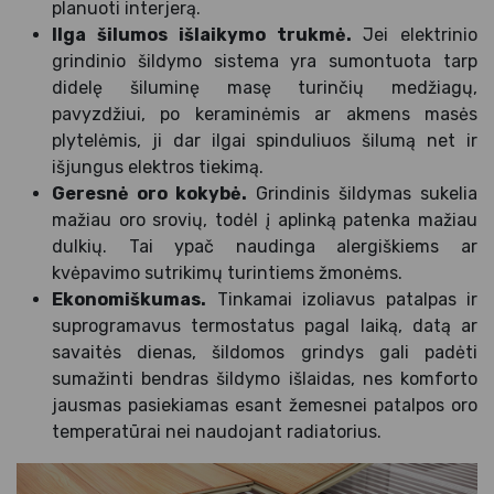
planuoti interjerą.
Ilga šilumos išlaikymo trukmė.
Jei elektrinio
grindinio šildymo sistema yra sumontuota tarp
didelę šiluminę masę turinčių medžiagų,
pavyzdžiui, po keraminėmis ar akmens masės
plytelėmis, ji dar ilgai spinduliuos šilumą net ir
išjungus elektros tiekimą.
Geresnė oro kokybė.
Grindinis šildymas sukelia
mažiau oro srovių, todėl į aplinką patenka mažiau
dulkių. Tai ypač naudinga alergiškiems ar
kvėpavimo sutrikimų turintiems žmonėms.
Ekonomiškumas.
Tinkamai izoliavus patalpas ir
suprogramavus termostatus pagal laiką, datą ar
savaitės dienas, šildomos grindys gali padėti
sumažinti bendras šildymo išlaidas, nes komforto
jausmas pasiekiamas esant žemesnei patalpos oro
temperatūrai nei naudojant radiatorius.