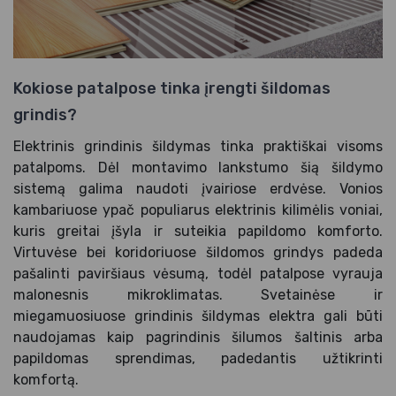
Kokiose patalpose tinka įrengti šildomas
grindis?
Elektrinis grindinis šildymas tinka praktiškai visoms
patalpoms. Dėl montavimo lankstumo šią šildymo
sistemą galima naudoti įvairiose erdvėse. Vonios
kambariuose ypač populiarus elektrinis kilimėlis voniai,
kuris greitai įšyla ir suteikia papildomo komforto.
Virtuvėse bei koridoriuose šildomos grindys padeda
pašalinti paviršiaus vėsumą, todėl patalpose vyrauja
malonesnis mikroklimatas. Svetainėse ir
miegamuosiuose grindinis šildymas elektra gali būti
naudojamas kaip pagrindinis šilumos šaltinis arba
papildomas sprendimas, padedantis užtikrinti
komfortą.