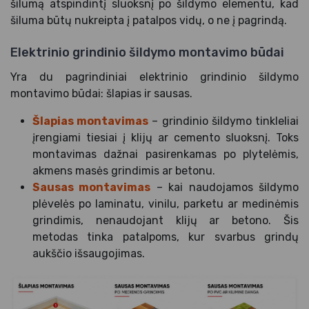
šilumą atspindintį sluoksnį po šildymo elementu, kad
šiluma būtų nukreipta į patalpos vidų, o ne į pagrindą.
Elektrinio grindinio šildymo montavimo būdai
Yra du pagrindiniai elektrinio grindinio šildymo
montavimo būdai: šlapias ir sausas.
Šlapias montavimas
– grindinio šildymo tinkleliai
įrengiami tiesiai į klijų ar cemento sluoksnį. Toks
montavimas dažnai pasirenkamas po plytelėmis,
akmens masės grindimis ar betonu.
Sausas montavimas
– kai naudojamos šildymo
plėvelės po laminatu, vinilu, parketu ar medinėmis
grindimis, nenaudojant klijų ar betono. Šis
metodas tinka patalpoms, kur svarbus grindų
aukščio išsaugojimas.