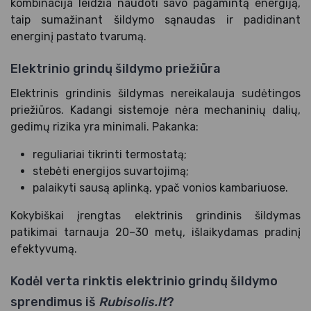
kombinacija leidžia naudoti savo pagamintą energiją,
taip sumažinant šildymo sąnaudas ir padidinant
energinį pastato tvarumą.
Elektrinio grindų šildymo priežiūra
Elektrinis grindinis šildymas nereikalauja sudėtingos
priežiūros. Kadangi sistemoje nėra mechaninių dalių,
gedimų rizika yra minimali. Pakanka:
reguliariai tikrinti termostatą;
stebėti energijos suvartojimą;
palaikyti sausą aplinką, ypač vonios kambariuose.
Kokybiškai įrengtas elektrinis grindinis šildymas
patikimai tarnauja 20–30 metų, išlaikydamas pradinį
efektyvumą.
Kodėl verta rinktis elektrinio grindų šildymo
sprendimus iš
Rubisolis.lt
?