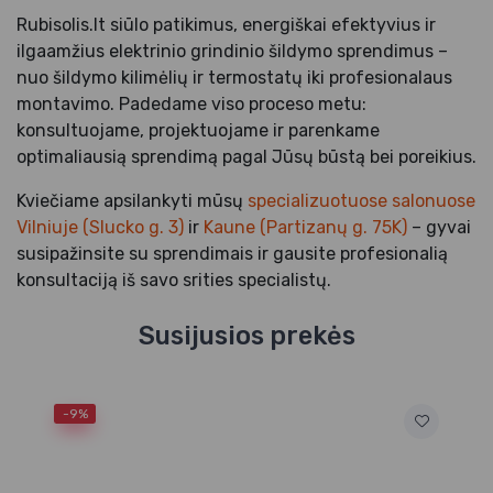
Rubisolis.lt siūlo patikimus, energiškai efektyvius ir
ilgaamžius elektrinio grindinio šildymo sprendimus –
nuo šildymo kilimėlių ir termostatų iki profesionalaus
montavimo. Padedame viso proceso metu:
konsultuojame, projektuojame ir parenkame
optimaliausią sprendimą pagal Jūsų būstą bei poreikius.
Kviečiame apsilankyti mūsų
specializuotuose salonuose
Vilniuje (Slucko g. 3)
ir
Kaune (Partizanų g. 75K)
– gyvai
susipažinsite su sprendimais ir gausite profesionalią
konsultaciją iš savo srities specialistų.
Susijusios prekės
-9%
Sp
nu