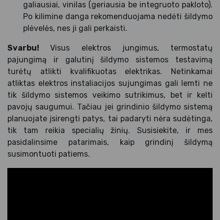
galiausiai, vinilas (geriausia be integruoto pakloto).
Po kilimine danga rekomenduojama nedėti šildymo
plėvelės, nes ji gali perkaisti.
Svarbu!
Visus elektros jungimus, termostatų
pajungimą ir galutinį šildymo sistemos testavimą
turėtų atlikti kvalifikuotas elektrikas. Netinkamai
atliktas elektros instaliacijos sujungimas gali lemti ne
tik šildymo sistemos veikimo sutrikimus, bet ir kelti
pavojų saugumui. Tačiau jei grindinio šildymo sistemą
planuojate įsirengti patys, tai padaryti nėra sudėtinga,
tik tam reikia specialių žinių. Susisiekite, ir mes
pasidalinsime patarimais, kaip grindinį šildymą
susimontuoti patiems.