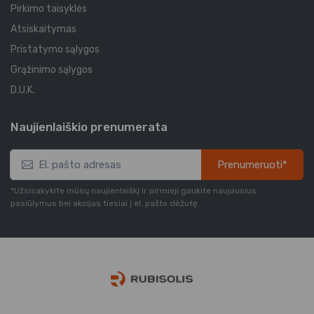
Pirkimo taisyklės
Atsiskaitymas
Pristatymo sąlygos
Grąžinimo sąlygos
D.U.K.
Naujienlaiškio prenumerata
Prenumeruoti*
*Užsisakykite mūsų naujienlaiškį ir pirmieji gaukite naujausius
pasiūlymus bei akcijas tiesiai į el. pašto dėžutę.