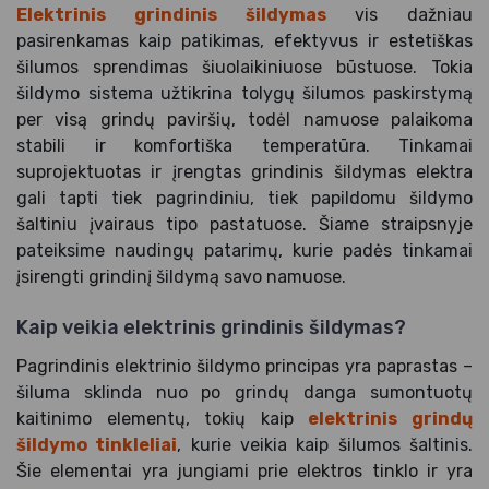
Elektrinis grindinis šildymas
vis dažniau
pasirenkamas kaip patikimas, efektyvus ir estetiškas
šilumos sprendimas šiuolaikiniuose būstuose. Tokia
šildymo sistema užtikrina tolygų šilumos paskirstymą
per visą grindų paviršių, todėl namuose palaikoma
stabili ir komfortiška temperatūra. Tinkamai
suprojektuotas ir įrengtas grindinis šildymas elektra
gali tapti tiek pagrindiniu, tiek papildomu šildymo
šaltiniu įvairaus tipo pastatuose. Šiame straipsnyje
pateiksime naudingų patarimų, kurie padės tinkamai
įsirengti grindinį šildymą savo namuose.
Kaip veikia elektrinis grindinis šildymas?
Pagrindinis elektrinio šildymo principas yra paprastas –
šiluma sklinda nuo po grindų danga sumontuotų
kaitinimo elementų, tokių kaip
elektrinis grindų
šildymo tinkleliai
, kurie veikia kaip šilumos šaltinis.
Šie elementai yra jungiami prie elektros tinklo ir yra