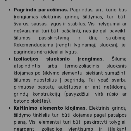
Pagrindo paruošimas.
Pagrindas, ant kurio bus
įrengiamas elektrinis grindų šildymas, turi būti
švarus, sausas, lygus ir stabilus. Visi nelygumai ar
nešvarumai turi būti pašalinti, nes jie gali paveikti
šilumos pasiskirstymą ir klijų sukibimą.
Rekomenduojama įrengti lyginamąjį sluoksnį, jei
pagrindas nėra idealiai lygus.
Izoliacijos sluoksnio įrengimas.
Šilumą
atspindintis arba termoizoliacinis sluoksnis
klojamas po šildymo elementu, siekiant sumažinti
šilumos nuostolius į pagrindą. Tai ypač svarbu
pirmuose pastatų aukštuose ar ant nešildomų
grindų konstrukcijų (pavyzdžiui, virš rūsio ar
betono plokštės).
Kaitinimo elemento klojimas.
Elektrinis grindų
šildymo tinklelis turi būti klojamas pagal patalpos
planą. Visi elementai turi būti paskirstyti tolygiai,
neardant izoliacijos vientisumo ir išlaikant