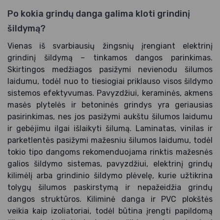
Po kokia grindų danga galima kloti grindinį
šildymą?
Vienas iš svarbiausių žingsnių įrengiant elektrinį
grindinį šildymą – tinkamos dangos parinkimas.
Skirtingos medžiagos pasižymi nevienodu šilumos
laidumu, todėl nuo to tiesiogiai priklauso visos šildymo
sistemos efektyvumas. Pavyzdžiui, keraminės, akmens
masės plytelės ir betoninės grindys yra geriausias
pasirinkimas, nes jos pasižymi aukštu šilumos laidumu
ir gebėjimu ilgai išlaikyti šilumą. Laminatas, vinilas ir
parketlentės pasižymi mažesniu šilumos laidumu, todėl
tokio tipo dangoms rekomenduojama rinktis mažesnės
galios šildymo sistemas, pavyzdžiui, elektrinį grindų
kilimėlį arba grindinio šildymo plėvelę, kurie užtikrina
tolygų šilumos paskirstymą ir nepažeidžia grindų
dangos struktūros. Kiliminė danga ir PVC plokštės
veikia kaip izoliatoriai, todėl būtina įrengti papildomą