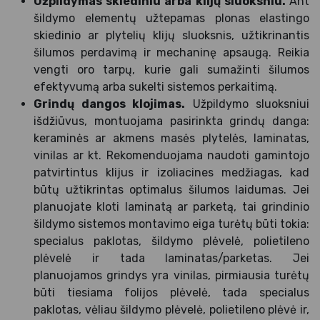
Užpildymas skiediniu arba klijų sluoksniu.
Ant
šildymo elementų užtepamas plonas elastingo
skiedinio ar plytelių klijų sluoksnis, užtikrinantis
šilumos perdavimą ir mechaninę apsaugą. Reikia
vengti oro tarpų, kurie gali sumažinti šilumos
efektyvumą arba sukelti sistemos perkaitimą.
Grindų dangos klojimas.
Užpildymo sluoksniui
išdžiūvus, montuojama pasirinkta grindų danga:
keraminės ar akmens masės plytelės, laminatas,
vinilas ar kt. Rekomenduojama naudoti gamintojo
patvirtintus klijus ir izoliacines medžiagas, kad
būtų užtikrintas optimalus šilumos laidumas.
Jei
planuojate kloti laminatą ar parketą, tai grindinio
šildymo sistemos montavimo eiga turėtų būti tokia:
specialus paklotas, šildymo plėvelė, polietileno
plėvelė ir tada laminatas/parketas. Jei
planuojamos grindys yra vinilas, pirmiausia turėtų
būti tiesiama folijos plėvelė, tada specialus
paklotas, vėliau šildymo plėvelė, polietileno plėvė ir,