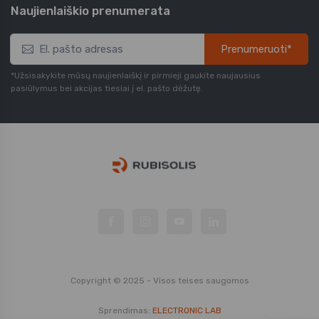
Naujienlaiškio prenumerata
Prenumeruoti*
*Užsisakykite mūsų naujienlaiškį ir pirmieji gaukite naujausius
pasiūlymus bei akcijas tiesiai į el. pašto dėžutę.
Copyright © 2025 - Visos teises saugomos
Sprendimas:
ELECTRONIC LAB