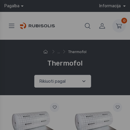
Pagalba
Informacija
0
...
Thermofol
Thermofol