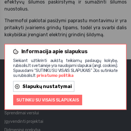
efektyvų šilumos paskirstymą ir sumažinti šilumos
nuostolius.
Thermofol paklotai pasižymi paprastu montavimu ir yra
pritaikyti įvairiems grindų tipams, todėl yra svarbi dalis
kokybiškai įrengiant elektrinį grindinį šildymą.
Informacija apie slapukus
Siekiant užtikrinti aukštą teikiamų paslaugų kokybę,
rubisolis.lt svetainėje yra naudojami slapukai (angl. cookies).
Spausdami “SUTINKU SU VISAIS SLAPUKAIS” Jūs sutinkate
su rubisolis.lt
privatumo politika
UAB Rubisolis
Slapukų nustatymai
Apie mus
Privatumo politika
SUTINKU SU VISAIS SLAPUKAIS
Kontaktai
Sprendimai verslui
Įgyvendinti projektai
Didmeninė prekyba