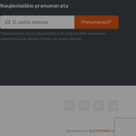
Naujienlaiškio prenumerata
Prenumeruoti*
*Užsisakykite mūsų naujienlaiškį ir pirmieji gaukite naujausius
pasiūlymus bei akcijas tiesiai į el. pašto dėžutę.
Sprendimas:
ELECTRONIC LAB