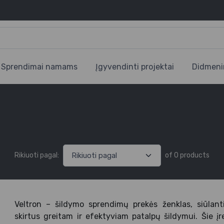
Sprendimai namams
Įgyvendinti projektai
Didmeni
Rikiuoti pagal:
of 0 products
Veltron – šildymo sprendimų prekės ženklas, siūlanti
skirtus greitam ir efektyviam patalpų šildymui. Šie įr