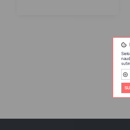
Siek
naud
sutin
SU