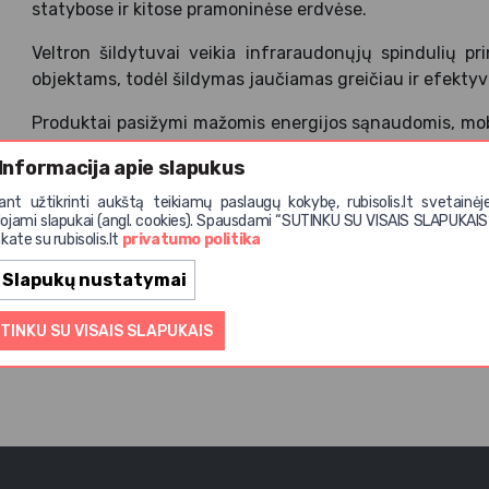
statybose ir kitose pramoninėse erdvėse.
Veltron šildytuvai veikia infraraudonųjų spindulių p
objektams, todėl šildymas jaučiamas greičiau ir efektyvi
Produktai pasižymi mažomis energijos sąnaudomis, mobi
laikiniems, tiek nuolatiniams šildymo sprendimams įvairi
Informacija apie slapukus
iant užtikrinti aukštą teikiamų paslaugų kokybę, rubisolis.lt svetainėj
Apgailestaujame, tačiau prekių šioje kategorijoje nė
ojami slapukai (angl. cookies). Spausdami “SUTINKU SU VISAIS SLAPUKAIS
kate su rubisolis.lt
privatumo politika
Slapukų nustatymai
TINKU SU VISAIS SLAPUKAIS