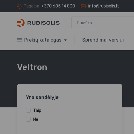
Pagalba
+370 685 14 830
info@rubisolis.lt
Prekių katalogas
Sprendimai verslui
Veltron
Yra sandėlyje
Taip
Ne