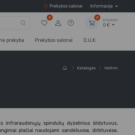
Prekybos salonai
Informacija
0
0
Krepšelis
0 €
nė prekyba
Prekybos salonai
D.U.K.
Katalogas
Veltron
s infraraudonųjų spindulių dyzelinius šildytuvus,
enginiai plačiai naudojami sandėliuose, dirbtuvėse,