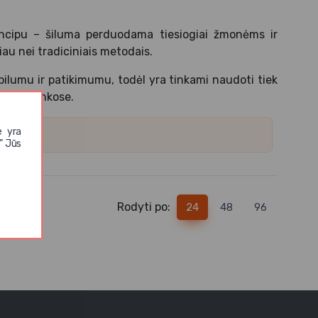
rincipu – šiluma perduodama tiesiogiai žmonėms ir
au nei tradiciniais metodais.
lumu ir patikimumu, todėl yra tinkami naudoti tiek
ose aplinkose.
e yra
ra.
” Jūs
Rodyti po:
24
48
96