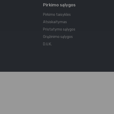
Pirkimo sąlygos
Pirkimo taisyklės
Atsiskaitymas
Pristatymo sąlygos
Grąžinimo sąlygos
D.U.K.