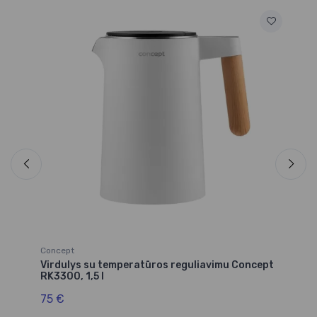
Co
Vi
RK
71
Concept
Virdulys su temperatūros reguliavimu Concept
RK3300, 1,5 l
75 €