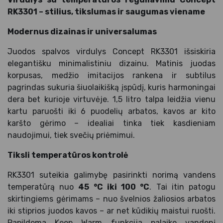
RK3301 – stilius, tikslumas ir saugumas viename
Modernus dizainas ir universalumas
Juodos spalvos virdulys Concept RK3301 išsiskiria
elegantišku minimalistiniu dizainu. Matinis juodas
korpusas, medžio imitacijos rankena ir subtilus
pagrindas sukuria šiuolaikišką įspūdį, kuris harmoningai
dera bet kurioje virtuvėje. 1,5 litro talpa leidžia vienu
kartu paruošti iki 6 puodelių arbatos, kavos ar kito
karšto gėrimo – idealiai tinka tiek kasdieniam
naudojimui, tiek svečių priėmimui.
Tiksli temperatūros kontrolė
RK3301 suteikia galimybę pasirinkti norimą vandens
temperatūrą nuo
45 °C iki 100 °C
. Tai itin patogu
skirtingiems gėrimams – nuo švelnios žaliosios arbatos
iki stiprios juodos kavos – ar net kūdikių maistui ruošti.
Papildoma Keep Warm funkcija palaiko vandenį