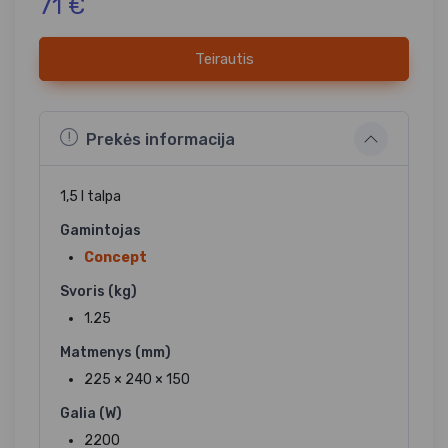
71 €
Teirautis
Prekės informacija
1,5 l talpa
Gamintojas
Concept
Svoris (kg)
1.25
Matmenys (mm)
225 × 240 × 150
Galia (W)
2200