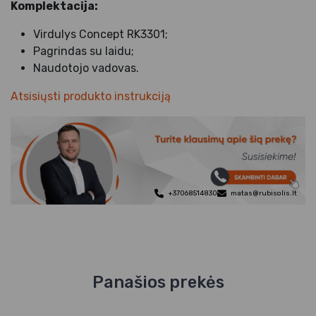
Komplektacija:
Virdulys Concept RK3301;
Pagrindas su laidu;
Naudotojo vadovas.
Atsisiųsti produkto instrukciją
+37068514830
matas@rubisolis.lt
Panašios prekės