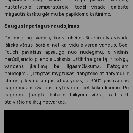
nustatytoje temperatūroje, todėl visada galėsite
mėgautis karštu gėrimu be papildomo kaitinimo.
Saugus ir patogus naudojimas
Dėl dvigubų sienelių konstrukcijos šis virdulys visada
išlieka vėsus išorėje, net kai viduje verda vanduo. Cool
Touch paviršius apsaugo nuo nudegimų, o vidinis
nerūdijančio plieno sluoksnis užtikrina greitą ir tolygų
vandens įkaitimą bei ilgaamžiškumą. Patogiam
naudojimui įrengtas mygtukas dangtelio atidarymui ir
platus pildymo angos atidarymas, o 360° pasukamas
pagrindas leidžia pastatyti virdulį bet kokiu kampu. Po
pagrindu įrengta kabelio laikymo vieta, kad ant
stalviršio neliktų netvarkos.