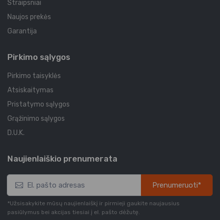
Straipsniai
Naujos prekės
Garantija
Pirkimo sąlygos
Pirkimo taisyklės
Atsiskaitymas
Pristatymo sąlygos
Grąžinimo sąlygos
D.U.K.
Naujienlaiškio prenumerata
Prenumeruoti*
*Užsisakykite mūsų naujienlaiškį ir pirmieji gaukite naujausius
pasiūlymus bei akcijas tiesiai į el. pašto dėžutę.