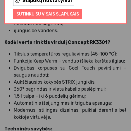
Slapukų nustatymai
automatiškai išsijungia:
SUTINKU SU VISAIS SLAPUKAIS
pasiekus virimo temperatūrą,
nuėmus nuo pagrindo,
įjungus be vandens.
Kodėl verta rinktis virdulį Concept RK3301?
Tikslus temperatūros reguliavimas (45–100 °C);
Funkcija
Keep Warm – vanduo išlieka karštas ilgiau;
Dvigubas korpusas su Cool Touch paviršiumi –
saugus naudoti;
Aukščiausios kokybės
STRIX jungiklis;
360° pagrindas ir vieta kabelio paslėpimui;
1,5 l talpa – iki 6 puodelių gėrimų;
Automatinis išsijungimas ir triguba apsauga;
Modernus, stilingas dizainas, puikiai derantis bet
kokioje virtuvėje.
Techninės savybės: