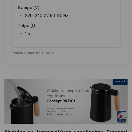
Įtampa (V)
220-240 V / 50-60 Hz
Talpa (l)
1.5
Prekės kodas: 56-00005
Virdulys su temperatūros reguliavimu Concept